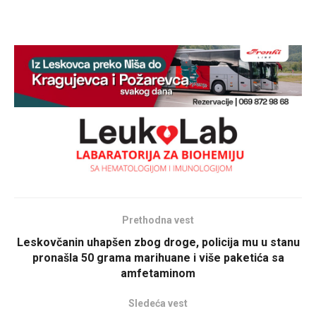
Prethodna vest
Leskovčanin uhapšen zbog droge, policija mu u stanu
pronašla 50 grama marihuane i više paketića sa
amfetaminom
Sledeća vest