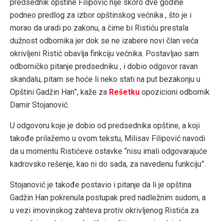
predsednik opštine Filipović nije skoro dve godine
podneo predlog za izbor opštinskog većnika , što je i
morao da uradi po zakonu, a čime bi Ristiću prestala
dužnost odbornika jer dok se ne izabere novi član veća
okrivljeni Ristić obavlja finkciju većnika. Postavljao sam
odborničko pitanje predsedniku , i dobio odgovor ravan
skandalu, pitam se hoće li neko stati na put bezakonju u
Opštini Gadžin Han”, kaže za
Rešetku
opozicioni odbornik
Damir Stojanović.
U odgovoru koje je dobio od predsednika opštine, a koji
takođe prilažemo u ovom tekstu, Milisav Filipović navodi
da u momentu Ristićeve ostavke “nisu imali odgovarajuće
kadrovsko rešenje, kao ni do sada, za navedenu funkciju”.
Stojanović je takođe postavio i pitanje da li je opština
Gadžin Han pokrenula postupak pred nadležnim sudom, a
u vezi imovinskog zahteva protiv okrivljenog Ristića za