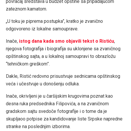
povraćaj sredstava u budžet opštine sa pripadajućom
zateznom kamatom.
„U toku je piprema postupka”, kratko je zvanično
odgovoreno iz lokalne samouprave.
Inače,
istog dana kada smo objavili tekst o Ristiću
,
njegova fotografija i biografija su uklonjene sa zvaničnog
opštinskog sajta, a u lokalnoj samoupravi to obrazložu
“tehničkom greškom”.
Dakle, Ristić redovno prisustvuje sednicama opštinskog
veća i učestvuje u donošenju odluka.
Inače, okrivljeni je u čaršijskim krugovima poznat kao
desna ruka predsednika Filipovića, a na zvaničnom
gradskom sajtu svedoče fotografije i o tome da je
skupljaoo potpise za kandidovanje liste Srpske napredne
stranke na poslednjim izborima.