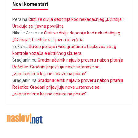
Novi komentari
Pera
na
Čisti se divlja deponija kod nekadašnjeg „Džinsija“:
Uređuje se i javna površina
Nikolic Zoran
na
Čisti se divlja deponija kod nekadašnjeg
„Džinsija“: Uređuje se i javna površina
Zoks
na
Sukob policije i više građana u Leskovcu zbog
kontrole vozača električnog skutera
Gradjanin
na
Gradonačelnik najavio proveru nakon pitanja
Rešetke: Građani prijavljuju nove ustanove sa
„zaposlenima koji ne dolaze na posao“
Gradjanin
na
Gradonačelnik najavio proveru nakon pitanja
Rešetke: Građani prijavljuju nove ustanove sa
„zaposlenima koji ne dolaze na posao“