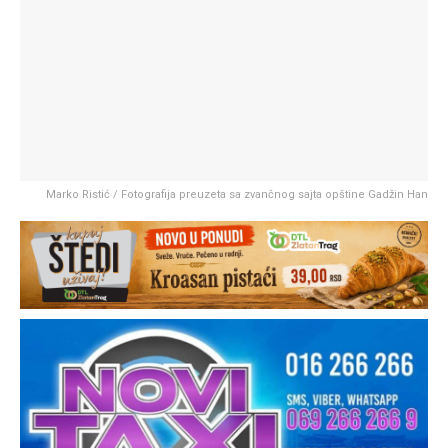
Marko Ristić / Fotografija preuzeta sa zvančnog sajta opštine Gadžin Han