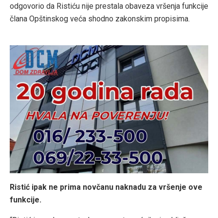
odgovorio da Ristiću nije prestala obaveza vršenja funkcije
člana Opštinskog veća shodno zakonskim propisima.
Ristić ipak ne prima novčanu naknadu za vršenje ove
funkcije.