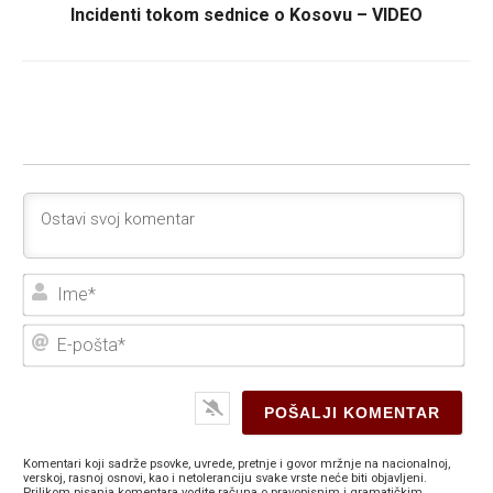
Incidenti tokom sednice o Kosovu – VIDEO
Ime
E-
poš
Komentari koji sadrže psovke, uvrede, pretnje i govor mržnje na nacionalnoj,
verskoj, rasnoj osnovi, kao i netoleranciju svake vrste neće biti objavljeni.
Prilikom pisanja komentara vodite računa o pravopisnim i gramatičkim