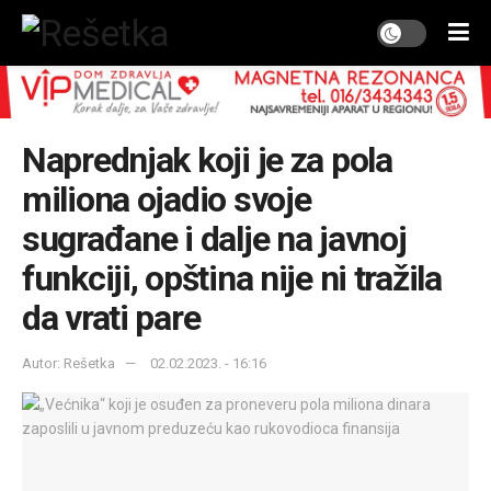
Naprednjak koji je za pola
miliona ojadio svoje
sugrađane i dalje na javnoj
funkciji, opština nije ni tražila
da vrati pare
Autor: Rešetka
02.02.2023. - 16:16