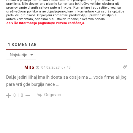
pravilima. Nije dozvoljeno pisanje komentara isključivo velikim slovima niti
promovisanje drugih sajtova putem linkova. Komentare i sugestije u vezi sa
uređivačkom politikom ne objavljujemo, kao ni komentare koji sadrže optužbe
protiv drugih osoba. Objavljeni komentari predstavljaju privatno mišljenje
autora komentara, odnosno nisu stavovi redakcije Rešetka portala.
Za više informacija pogledajte Pravila korišćenja.
1
KOMENTAR
Najstarije
Mito
04.02.2023. 07:43
Dal.je jedini iiihaj ima ih dosta sa dosijeima …..vode firme ali jbg
para vrti gde burgija nece …
Odgovori
0
0