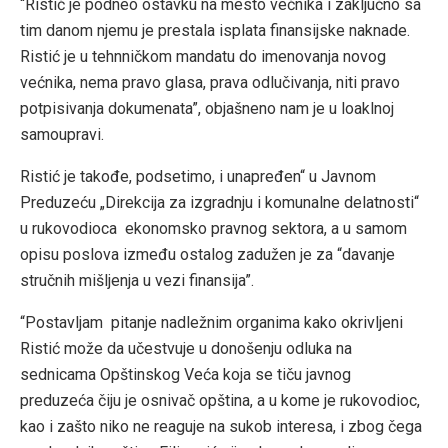
“Ristić je podneo ostavku na mesto većnika i zaključno sa
tim danom njemu je prestala isplata finansijske naknade.
Ristić je u tehnničkom mandatu do imenovanja novog
većnika, nema pravo glasa, prava odlučivanja, niti pravo
potpisivanja dokumenata”, objašneno nam je u loaklnoj
samoupravi.
Ristić je takođe, podsetimo, i unapređen“ u Javnom
Preduzeću „Direkcija za izgradnju i komunalne delatnosti“
u rukovodioca ekonomsko pravnog sektora, a u samom
opisu poslova između ostalog zadužen je za “davanje
stručnih mišljenja u vezi finansija”.
“Postavljam pitanje nadležnim organima kako okrivljeni
Ristić može da učestvuje u donošenju odluka na
sednicama Opštinskog Veća koja se tiču javnog
preduzeća čiju je osnivač opština, a u kome je rukovodioc,
kao i zašto niko ne reaguje na sukob interesa, i zbog čega