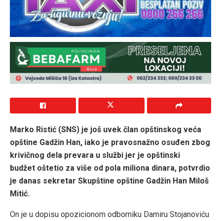
Marko Ristić (SNS) je još uvek član opštinskog veća
opštine Gadžin Han, iako je pravosnažno osuđen zbog
krivičnog dela prevara u službi jer je opštinski
budžet oštetio za više od pola miliona dinara, potvrdio
je danas sekretar Skupštine opštine Gadžin Han Miloš
Mitić.
On je u dopisu opozicionom odborniku Damiru Stojanoviću