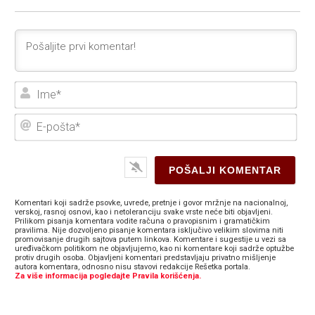
Ime
E-
poš
Komentari koji sadrže psovke, uvrede, pretnje i govor mržnje na nacionalnoj,
verskoj, rasnoj osnovi, kao i netoleranciju svake vrste neće biti objavljeni.
Prilikom pisanja komentara vodite računa o pravopisnim i gramatičkim
pravilima. Nije dozvoljeno pisanje komentara isključivo velikim slovima niti
promovisanje drugih sajtova putem linkova. Komentare i sugestije u vezi sa
uređivačkom politikom ne objavljujemo, kao ni komentare koji sadrže optužbe
protiv drugih osoba. Objavljeni komentari predstavljaju privatno mišljenje
autora komentara, odnosno nisu stavovi redakcije Rešetka portala.
Za više informacija pogledajte Pravila korišćenja.