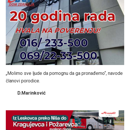
„Molimo sve ljude da pomognu da ga pronađemo“, navode
članovi porodice.
D.Marinković