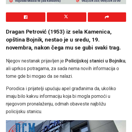
Dragan Petrović (1953) iz sela Kamenica,
opština Bojnik, nestao je u sredu, 19.
novembra, nakon čega mu se gubi svaki trag.
Njegov nestanak prijavljen je
Policijskoj stanici u Bojniku
,
ali uprkos potragama, za sada nema novih informacija o
tome gde bi mogao da se nalazi.
Porodica i prijatelji upućuju apel građanima da, ukoliko
imaju bilo kakvu informaciju koja bi mogla pomoći u
njegovom pronalaženju, odmah obaveste najbližu
policijsku stanicu.