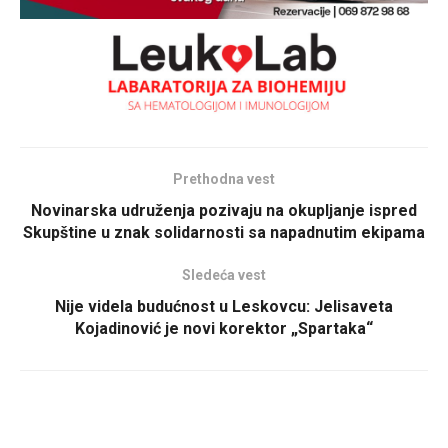
Prethodna vest
Novinarska udruženja pozivaju na okupljanje ispred
Skupštine u znak solidarnosti sa napadnutim ekipama
Sledeća vest
Nije videla budućnost u Leskovcu: Jelisaveta
Kojadinović je novi korektor „Spartaka“