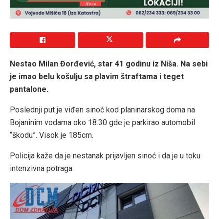
Nestao Milan Đorđević, star 41 godinu iz Niša. Na sebi
je imao belu košulju sa plavim štraftama i teget
pantalone.
Poslednji put je viđen sinoć kod planinarskog doma na
Bojaninim vodama oko 18.30 gde je parkirao automobil
“škodu”. Visok je 185cm.
Policija kaže da je nestanak prijavljen sinoć i da je u toku
intenzivna potraga.