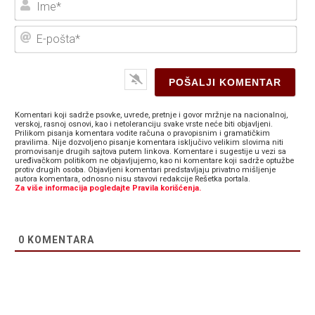
E-
poš
Komentari koji sadrže psovke, uvrede, pretnje i govor mržnje na nacionalnoj,
verskoj, rasnoj osnovi, kao i netoleranciju svake vrste neće biti objavljeni.
Prilikom pisanja komentara vodite računa o pravopisnim i gramatičkim
pravilima. Nije dozvoljeno pisanje komentara isključivo velikim slovima niti
promovisanje drugih sajtova putem linkova. Komentare i sugestije u vezi sa
uređivačkom politikom ne objavljujemo, kao ni komentare koji sadrže optužbe
protiv drugih osoba. Objavljeni komentari predstavljaju privatno mišljenje
autora komentara, odnosno nisu stavovi redakcije Rešetka portala.
Za više informacija pogledajte Pravila korišćenja.
0
KOMENTARA