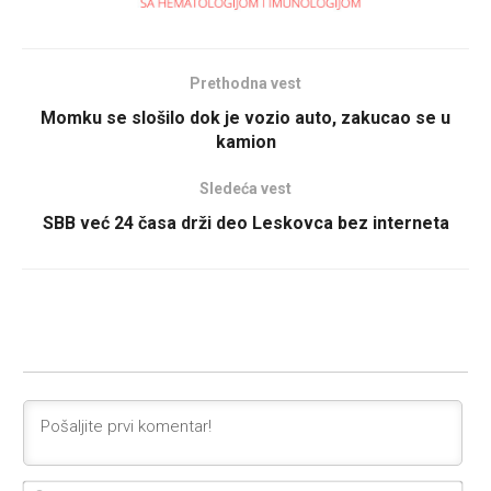
Prethodna vest
Momku se slošilo dok je vozio auto, zakucao se u
kamion
Sledeća vest
SBB već 24 časa drži deo Leskovca bez interneta
Ime