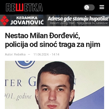
Nestao Milan Đorđević,
policija od sinoć traga za njim
Autor: Rešetka
11.06.2024. - 14:14