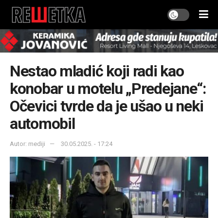
Nestao mladić koji radi kao
konobar u motelu „Predejane“:
Očevici tvrde da je ušao u neki
automobil
Autor: mediji
30.05.2025. - 17:24