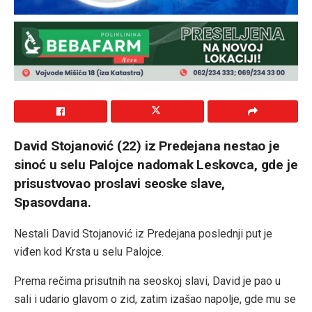
David Stojanović (22) iz Predejana nestao je
sinoć u selu Palojce nadomak Leskovca, gde je
prisustvovao proslavi seoske slave,
Spasovdana.
Nestali David Stojanović iz Predejana poslednji put je
viđen kod Krsta u selu Palojce.
Prema rečima prisutnih na seoskoj slavi, David je pao u
sali i udario glavom o zid, zatim izašao napolje, gde mu se