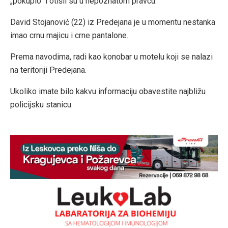
„pokupio“ i otišli su u nepoznatom pravcu.
David Stojanović (22) iz Predejana je u momentu nestanka
imao crnu majicu i crne pantalone.
Prema navodima, radi kao konobar u motelu koji se nalazi
na teritoriji Predejana.
Ukoliko imate bilo kakvu informaciju obavestite najbližu
policijsku stanicu.