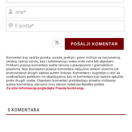
Ime
E-
poš
Komentari koji sadrže psovke, uvrede, pretnje i govor mržnje na nacionalnoj,
verskoj, rasnoj osnovi, kao i netoleranciju svake vrste neće biti objavljeni.
Prilikom pisanja komentara vodite računa o pravopisnim i gramatičkim
pravilima. Nije dozvoljeno pisanje komentara isključivo velikim slovima niti
promovisanje drugih sajtova putem linkova. Komentare i sugestije u vezi sa
uređivačkom politikom ne objavljujemo, kao ni komentare koji sadrže optužbe
protiv drugih osoba. Objavljeni komentari predstavljaju privatno mišljenje
autora komentara, odnosno nisu stavovi redakcije Rešetka portala.
Za više informacija pogledajte Pravila korišćenja.
0
KOMENTARA