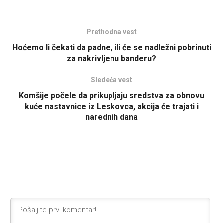
Prethodna vest
Hoćemo li čekati da padne, ili će se nadležni pobrinuti
za nakrivljenu banderu?
Sledeća vest
Komšije počele da prikupljaju sredstva za obnovu
kuće nastavnice iz Leskovca, akcija će trajati i
narednih dana