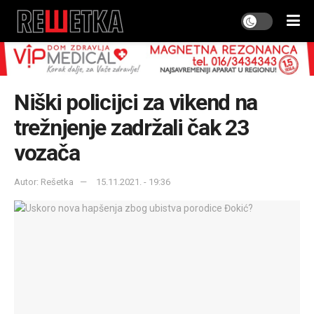
Niški policijci za vikend na
trežnjenje zadržali čak 23
vozača
Autor: Rešetka
15.11.2021. - 19:36