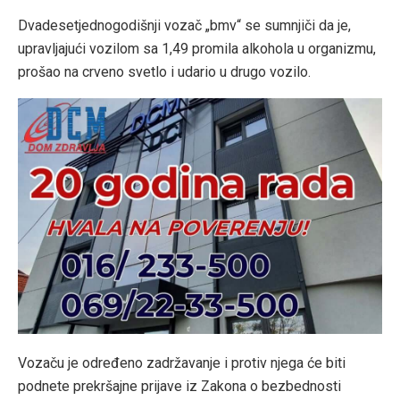
Dvadesetjednogodišnji vozač „bmv“ se sumnjiči da je,
upravljajući vozilom sa 1,49 promila alkohola u organizmu,
prošao na crveno svetlo i udario u drugo vozilo.
Vozaču je određeno zadržavanje i protiv njega će biti
podnete prekršajne prijave iz Zakona o bezbednosti