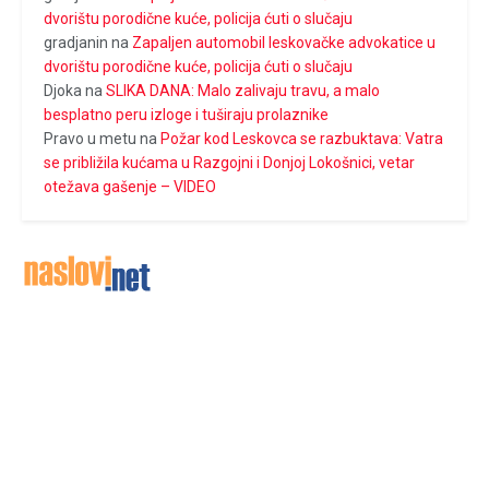
dvorištu porodične kuće, policija ćuti o slučaju
gradjanin
na
Zapaljen automobil leskovačke advokatice u
dvorištu porodične kuće, policija ćuti o slučaju
Djoka
na
SLIKA DANA: Malo zalivaju travu, a malo
besplatno peru izloge i tuširaju prolaznike
Pravo u metu
na
Požar kod Leskovca se razbuktava: Vatra
se približila kućama u Razgojni i Donjoj Lokošnici, vetar
otežava gašenje – VIDEO