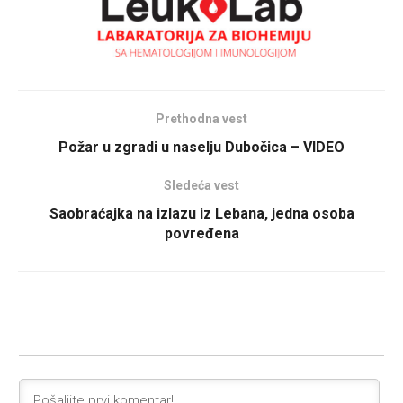
Prethodna vest
Požar u zgradi u naselju Dubočica – VIDEO
Sledeća vest
Saobraćajka na izlazu iz Lebana, jedna osoba
povređena