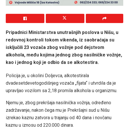
Pripadnici Ministarstva unutrašnjih poslova u Nišu, u
redovnoj kontroli tokom vikenda, iz saobraćaja su
isključili 23 vozača zbog vožnje pod dejstvom
alkohola, među kojima jednog zbog nasilničke vožnje,
kao i jednog koji je odbio da se alkotestira.
Policija je, u okolini Doljevca, alkotestirala
dvadesetdevetogodišnjeg vozača „fijata“ i utvrdila da je
upravljao vozilom sa 2,18 promila alkohola u organizmu.
Njemu je, zbog prekršaja nasilnička vožnja, određeno
zadržavanje, nakon čega mu je Prekršajni sud u Nišu
izrekao kaznu zatvora u trajanju od 40 dana i novčanu
kaznu u iznosu od 220.000 dinara.