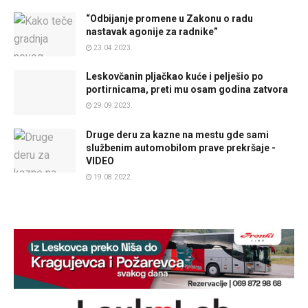
“Odbijanje promene u Zakonu o radu
nastavak agonije za radnike”
23.04.2023.
Leskovčanin pljačkao kuće i pelješio po
portirnicama, preti mu osam godina zatvora
29.09.2023.
Druge deru za kazne na mestu gde sami
službenim automobilom prave prekršaje -
VIDEO
19.08.2022.