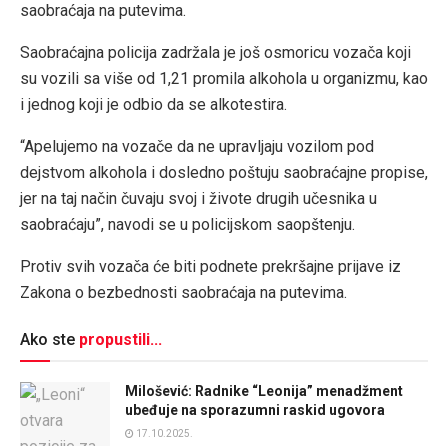
saobraćaja na putevima.
Saobraćajna policija zadržala je još osmoricu vozača koji
su vozili sa više od 1,21 promila alkohola u organizmu, kao
i jednog koji je odbio da se alkotestira.
“Apelujemo na vozače da ne upravljaju vozilom pod
dejstvom alkohola i dosledno poštuju saobraćajne propise,
jer na taj način čuvaju svoj i živote drugih učesnika u
saobraćaju”, navodi se u policijskom saopštenju.
Protiv svih vozača će biti podnete prekršajne prijave iz
Zakona o bezbednosti saobraćaja na putevima.
Ako ste
propustili...
Milošević: Radnike “Leonija” menadžment
ubeđuje na sporazumni raskid ugovora
17.10.2025.