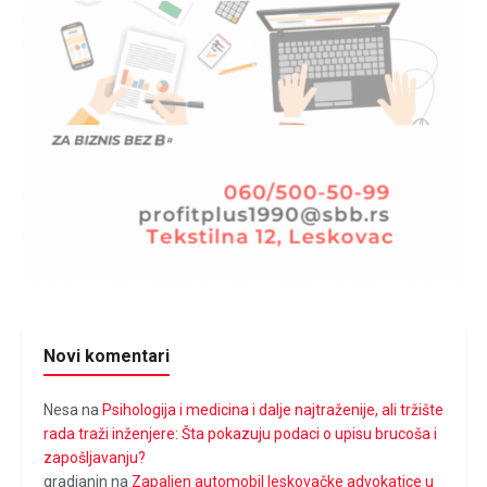
Novi komentari
Nesa
na
Psihologija i medicina i dalje najtraženije, ali tržište
rada traži inženjere: Šta pokazuju podaci o upisu brucoša i
zapošljavanju?
gradjanin
na
Zapaljen automobil leskovačke advokatice u