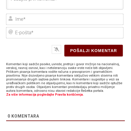
Ime
E-
poš
Komentari koji sadrže psovke, uvrede, pretnje i govor mržnje na nacionalnoj,
verskoj, rasnoj osnovi, kao i netoleranciju svake vrste neće biti objavljeni.
Prilikom pisanja komentara vodite računa o pravopisnim i gramatičkim
pravilima. Nije dozvoljeno pisanje komentara isključivo velikim slovima niti
promovisanje drugih sajtova putem linkova. Komentare i sugestije u vezi sa
uređivačkom politikom ne objavljujemo, kao ni komentare koji sadrže optužbe
protiv drugih osoba. Objavljeni komentari predstavljaju privatno mišljenje
autora komentara, odnosno nisu stavovi redakcije Rešetka portala.
Za više informacija pogledajte Pravila korišćenja.
0
KOMENTARA