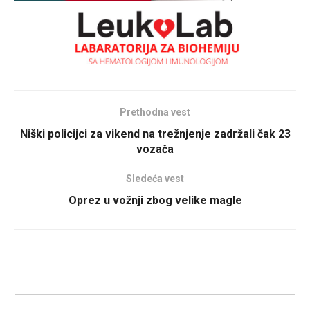
Prethodna vest
Niški policijci za vikend na trežnjenje zadržali čak 23
vozača
Sledeća vest
Oprez u vožnji zbog velike magle