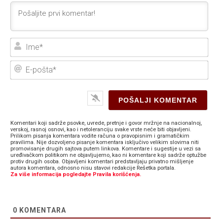
Ime
E-
poš
Komentari koji sadrže psovke, uvrede, pretnje i govor mržnje na nacionalnoj,
verskoj, rasnoj osnovi, kao i netoleranciju svake vrste neće biti objavljeni.
Prilikom pisanja komentara vodite računa o pravopisnim i gramatičkim
pravilima. Nije dozvoljeno pisanje komentara isključivo velikim slovima niti
promovisanje drugih sajtova putem linkova. Komentare i sugestije u vezi sa
uređivačkom politikom ne objavljujemo, kao ni komentare koji sadrže optužbe
protiv drugih osoba. Objavljeni komentari predstavljaju privatno mišljenje
autora komentara, odnosno nisu stavovi redakcije Rešetka portala.
Za više informacija pogledajte Pravila korišćenja.
0
KOMENTARA