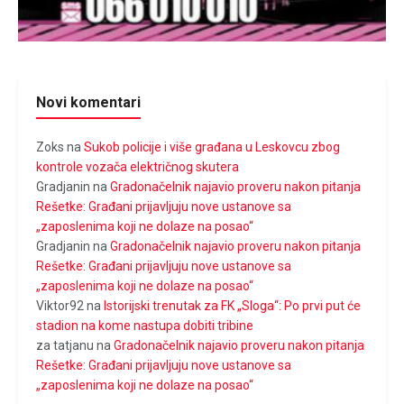
Novi komentari
Zoks
na
Sukob policije i više građana u Leskovcu zbog
kontrole vozača električnog skutera
Gradjanin
na
Gradonačelnik najavio proveru nakon pitanja
Rešetke: Građani prijavljuju nove ustanove sa
„zaposlenima koji ne dolaze na posao“
Gradjanin
na
Gradonačelnik najavio proveru nakon pitanja
Rešetke: Građani prijavljuju nove ustanove sa
„zaposlenima koji ne dolaze na posao“
Viktor92
na
Istorijski trenutak za FK „Sloga“: Po prvi put će
stadion na kome nastupa dobiti tribine
za tatjanu
na
Gradonačelnik najavio proveru nakon pitanja
Rešetke: Građani prijavljuju nove ustanove sa
„zaposlenima koji ne dolaze na posao“