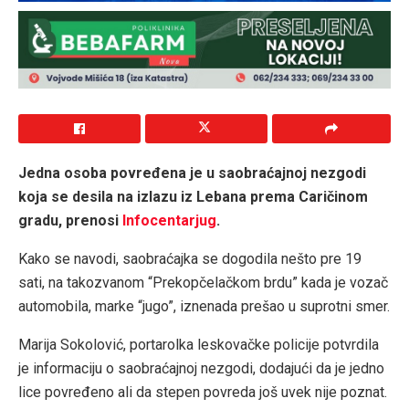
Jedna osoba povređena je u saobraćajnoj nezgodi
koja se desila na izlazu iz Lebana prema Caričinom
gradu, prenosi
Infocentarjug
.
Kako se navodi, saobraćajka se dogodila nešto pre 19
sati, na takozvanom “Prekopčelačkom brdu” kada je vozač
automobila, marke “jugo”, iznenada prešao u suprotni smer.
Marija Sokolović, portarolka leskovačke policije potvrdila
je informaciju o saobraćajnoj nezgodi, dodajući da je jedno
lice povređeno ali da stepen povreda još uvek nije poznat.