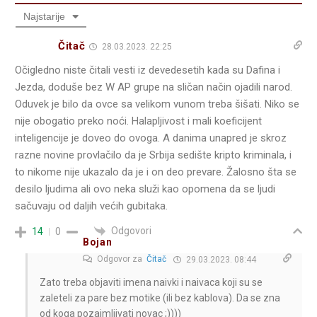
Najstarije
Čitač
28.03.2023. 22:25
Očigledno niste čitali vesti iz devedesetih kada su Dafina i
Jezda, doduše bez W AP grupe na sličan način ojadili narod.
Oduvek je bilo da ovce sa velikom vunom treba šišati. Niko se
nije obogatio preko noći. Halapljivost i mali koeficijent
inteligencije je doveo do ovoga. A danima unapred je skroz
razne novine provlačilo da je Srbija sedište kripto kriminala, i
to nikome nije ukazalo da je i on deo prevare. Žalosno šta se
desilo ljudima ali ovo neka služi kao opomena da se ljudi
sačuvaju od daljih većih gubitaka.
Odgovori
14
0
Bojan
Odgovor za
Čitač
29.03.2023. 08:44
Zato treba objaviti imena naivki i naivaca koji su se
zaleteli za pare bez motike (ili bez kablova). Da se zna
od koga pozajmljivati novac ;))))