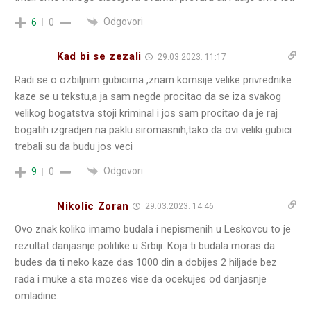
Odgovori
6
0
Kad bi se zezali
29.03.2023. 11:17
Radi se o ozbiljnim gubicima ,znam komsije velike privrednike
kaze se u tekstu,a ja sam negde procitao da se iza svakog
velikog bogatstva stoji kriminal i jos sam procitao da je raj
bogatih izgradjen na paklu siromasnih,tako da ovi veliki gubici
trebali su da budu jos veci
Odgovori
9
0
Nikolic Zoran
29.03.2023. 14:46
Ovo znak koliko imamo budala i nepismenih u Leskovcu to je
rezultat danjasnje politike u Srbiji. Koja ti budala moras da
budes da ti neko kaze das 1000 din a dobijes 2 hiljade bez
rada i muke a sta mozes vise da ocekujes od danjasnje
omladine.