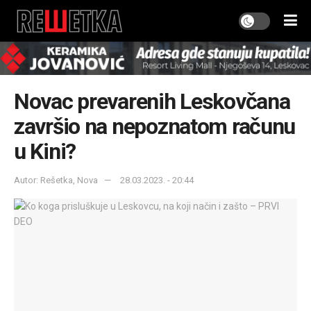
Novac prevarenih Leskovčana
završio na nepoznatom računu
u Kini?
Autor: Rešetka, Nova
28.03.2023. - 20:44