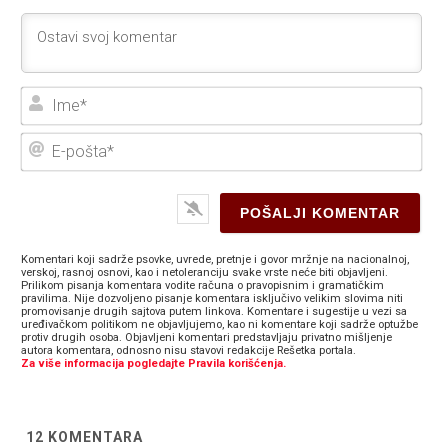
Ime
E-
poš
Komentari koji sadrže psovke, uvrede, pretnje i govor mržnje na nacionalnoj,
verskoj, rasnoj osnovi, kao i netoleranciju svake vrste neće biti objavljeni.
Prilikom pisanja komentara vodite računa o pravopisnim i gramatičkim
pravilima. Nije dozvoljeno pisanje komentara isključivo velikim slovima niti
promovisanje drugih sajtova putem linkova. Komentare i sugestije u vezi sa
uređivačkom politikom ne objavljujemo, kao ni komentare koji sadrže optužbe
protiv drugih osoba. Objavljeni komentari predstavljaju privatno mišljenje
autora komentara, odnosno nisu stavovi redakcije Rešetka portala.
Za više informacija pogledajte Pravila korišćenja.
12
KOMENTARA