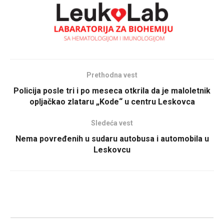
Prethodna vest
Policija posle tri i po meseca otkrila da je maloletnik
opljačkao zlataru „Kode“ u centru Leskovca
Sledeća vest
Nema povređenih u sudaru autobusa i automobila u
Leskovcu