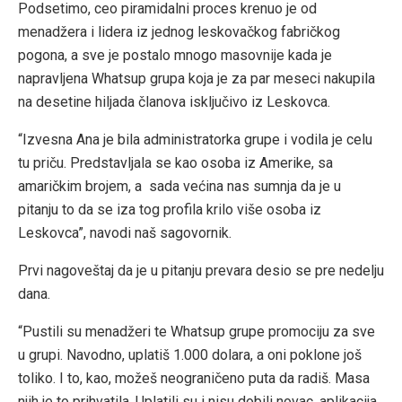
Podsetimo, ceo piramidalni proces krenuo je od
menadžera i lidera iz jednog leskovačkog fabričkog
pogona, a sve je postalo mnogo masovnije kada je
napravljena Whatsup grupa koja je za par meseci nakupila
na desetine hiljada članova isključivo iz Leskovca.
“Izvesna Ana je bila administratorka grupe i vodila je celu
tu priču. Predstavljala se kao osoba iz Amerike, sa
amaričkim brojem, a sada većina nas sumnja da je u
pitanju to da se iza tog profila krilo više osoba iz
Leskovca”, navodi naš sagovornik.
Prvi nagoveštaj da je u pitanju prevara desio se pre nedelju
dana.
“Pustili su menadžeri te Whatsup grupe promociju za sve
u grupi. Navodno, uplatiš 1.000 dolara, a oni poklone još
toliko. I to, kao, možeš neograničeno puta da radiš. Masa
njih je to prihvatila. Uplatili su i nisu dobili novac, aplikacija