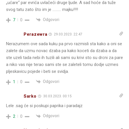
„ućare“ par evrića uvlačeći druge ljude. A sad hoće da tuže
svog tatu zato što im je ………. majku!!!!
Odgovori
7
0
Perazewra
29.03.2023. 22:47
Nerazumem ove sada kuku pa prvo razmisli sta kako a oni se
zalete da uzmu novac dzaba pa kako koceti da dzaba a da
ste uzeli tada nebi ih tuzili ali sami su krivi sto su drcni za pare
a niko vas nije terao sami ste se zaleteli tomu dodje uzmes
pljeskavicu pojede i beti se svidja.
Odgovori
1
0
Sarko
30.03.2023. 00:15
Lele .sag će si poskupi paprika i paradajz
Odgovori
2
0