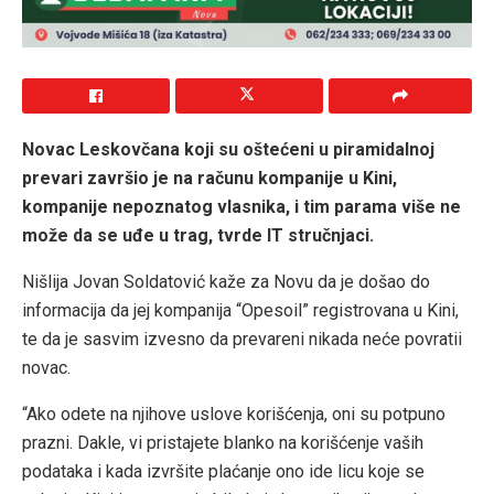
Novac Leskovčana koji su oštećeni u piramidalnoj
prevari završio je na računu kompanije u Kini,
kompanije nepoznatog vlasnika, i tim parama više ne
može da se uđe u trag, tvrde IT stručnjaci.
Nišlija Jovan Soldatović kaže za Novu da je došao do
informacija da jej kompanija “Opesoil” registrovana u Kini,
te da je sasvim izvesno da prevareni nikada neće povratii
novac.
“Ako odete na njihove uslove korišćenja, oni su potpuno
prazni. Dakle, vi pristajete blanko na korišćenje vaših
podataka i kada izvršite plaćanje ono ide licu koje se