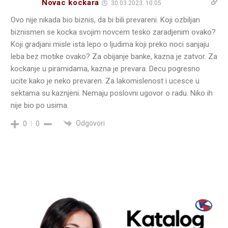
Novac kockara
30.03.2023. 10:05
Ovo nije nikada bio biznis, da bi bili prevareni. Koji ozbiljan
biznismen se kocka svojim novcem tesko zaradjenim ovako?
Koji gradjani misle ista lepo o ljudima koji preko noci sanjaju
leba bez motike ovako? Za obijanje banke, kazna je zatvor. Za
kockanje u piramidama, kazna je prevara. Decu pogresno
ucite kako je neko prevaren. Za lakomislenost i ucesce u
sektama su kaznjeni. Nemaju poslovni ugovor o radu. Niko ih
nije bio po usima.
Odgovori
0
0