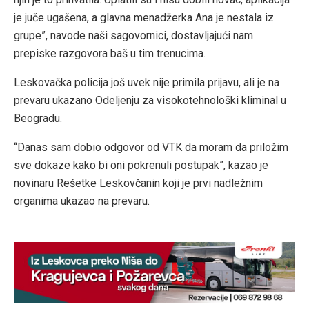
je juče ugašena, a glavna menadžerka Ana je nestala iz
grupe”, navode naši sagovornici, dostavljajući nam
prepiske razgovora baš u tim trenucima.
Leskovačka policija još uvek nije primila prijavu, ali je na
prevaru ukazano Odeljenju za visokotehnološki kliminal u
Beogradu.
“Danas sam dobio odgovor od VTK da moram da priložim
sve dokaze kako bi oni pokrenuli postupak”, kazao je
novinaru Rešetke Leskovčanin koji je prvi nadležnim
organima ukazao na prevaru.