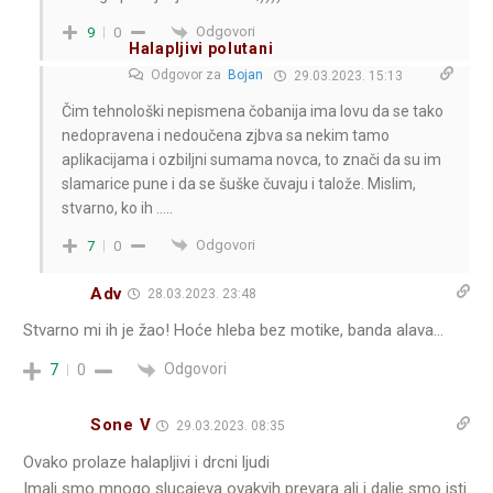
Odgovori
9
0
Halapljivi polutani
Odgovor za
Bojan
29.03.2023. 15:13
Čim tehnološki nepismena čobanija ima lovu da se tako
nedopravena i nedoučena zjbva sa nekim tamo
aplikacijama i ozbiljni sumama novca, to znači da su im
slamarice pune i da se šuške čuvaju i talože. Mislim,
stvarno, ko ih …..
Odgovori
7
0
Adv
28.03.2023. 23:48
Stvarno mi ih je žao! Hoće hleba bez motike, banda alava…
Odgovori
7
0
Sone V
29.03.2023. 08:35
Ovako prolaze halapljivi i drcni ljudi
Imali smo mnogo slucajeva ovakvih prevara ali i dalje smo isti