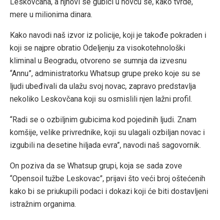
Leskovčana, a njhovi se gubici u novcu se, kako tvrde,
mere u milionima dinara.
Kako navodi naš izvor iz policije, koji je takođe pokraden i
koji se najpre obratio Odeljenju za visokotehnološki
kliminal u Beogradu, otvoreno se sumnja da izvesnu
“Annu”, administratorku Whatsup grupe preko koje su se
ljudi ubeđivali da ulažu svoj novac, zapravo predstavlja
nekoliko Leskovčana koji su osmislili njen lažni profil.
“Radi se o ozbiljnim gubicima kod pojedinih ljudi. Znam
komšije, velike privrednike, koji su ulagali ozbiljan novac i
izgubili na desetine hiljada evra”, navodi naš sagovornik.
On poziva da se Whatsup grupi, koja se sada zove
“Opensoil tužbe Leskovac”, prijavi što veći broj oštećenih
kako bi se priukupili podaci i dokazi koji će biti dostavljeni
istražnim organima.