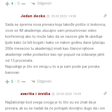
Odgovori
4
0
Jedan decko
29.03.2023. 14:58
Sada se sprema nova prevara koja takođe potiče iz leskovca,
zove se IM akademija ,slucajno sam prisustvovao video
konferenciji ako to može tako da se nazove gde lik ubeđuje
ljude kako će biti bogati i kako ce nakon godinu dana (plaćaju
200e mesecno tu akademiju) imati kao članovi njihove
akademije velike povlastice kao npr popust na izdavanje jahti
od 15 procenata.
Najcudnjje je što svi veruju u to a ja sam posle par poruka
banovan
Odgovori
5
0
avaritia i invidia
29.03.2023. 19:09
Najžalosnije kod svega ovoga je to što su svi znali da je
prevara, ali su se nadali da će potrajati dovoljno dugo da i oni