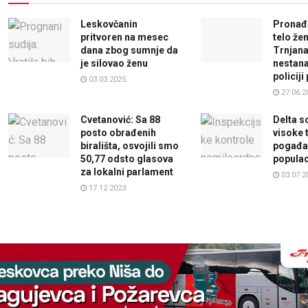
Leskovčanin
Pronađ
pritvoren na mesec
telo že
dana zbog sumnje da
Trnjana 
je silovao ženu
nestana
policiji
03.03.2025.
27.06.2
Cvetanović: Sa 88
Delta so
posto obrađenih
visoke 
birališta, osvojili smo
pogađa
50,77 odsto glasova
populac
za lokalni parlament
03.07.2
17.12.2023.