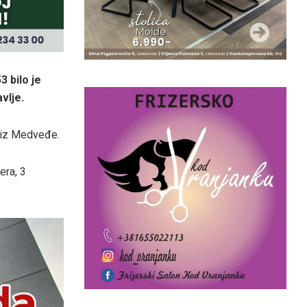
3 bilo je
vlje.
3 iz Medveđe.
era, 3