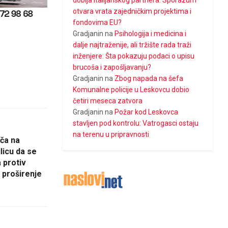
dobija italijanskog partnera: Sporazum
otvara vrata zajedničkim projektima i
fondovima EU?
Gradjanin
na
Psihologija i medicina i
dalje najtraženije, ali tržište rada traži
inženjere: Šta pokazuju podaci o upisu
brucoša i zapošljavanju?
Gradjanin
na
Zbog napada na šefa
Komunalne policije u Leskovcu dobio
četiri meseca zatvora
Gradjanin
na
Požar kod Leskovca
stavljen pod kontrolu: Vatrogasci ostaju
na terenu u pripravnosti
ača na
licu da se
 protiv
 proširenje