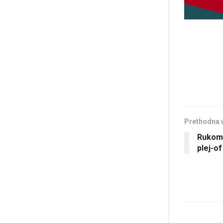
Prethodna 
Rukome
plej-of