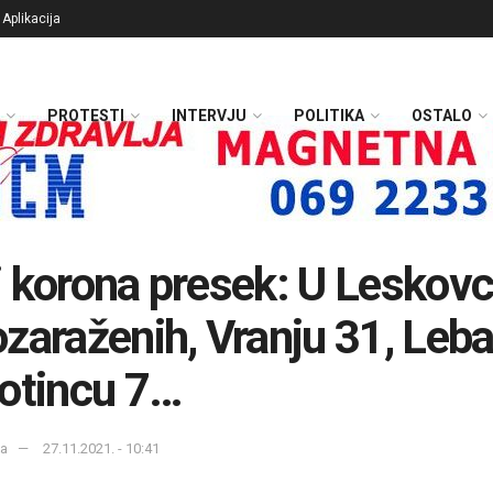
Aplikacija
PROTESTI
INTERVJU
POLITIKA
OSTALO
 korona presek: U Leskov
zaraženih, Vranju 31, Leba
otincu 7…
ka
27.11.2021. - 10:41