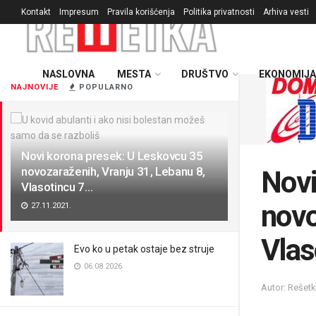
Kontakt
Impresum
Pravila korišćenja
Politika privatnosti
Arhiva vesti
NASLOVNA
MESTA
DRUŠTVO
EKONOMIJA
NAJNOVIJE
POPULARNO
Novi korona presek: U Leskovcu 35
novozaraženih, Vranju 31, Lebanu 8,
Novi
Vlasotincu 7…
novo
27.11.2021.
Vlas
Evo ko u petak ostaje bez struje
06.08.2026.
Autor: Rešet