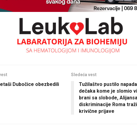
vest
Sledeća vest
taši Dubočice obezbedili
Tužilaštvo pustilo napad
dečaka kome je slomio vi
brani sa slobode, Alijansa
diskriminacije Roma traži
krivične prijave