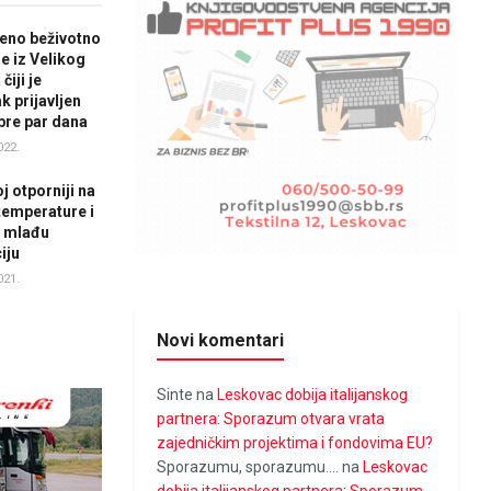
eno beživotno
ne iz Velikog
čiji je
k prijavljen
 pre par dana
022.
j otporniji na
temperature i
 mlađu
iju
021.
Novi komentari
Sinte
na
Leskovac dobija italijanskog
partnera: Sporazum otvara vrata
zajedničkim projektima i fondovima EU?
Sporazumu, sporazumu....
na
Leskovac