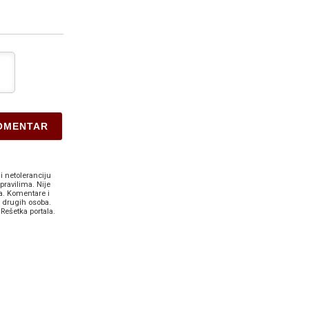
i netoleranciju
pravilima. Nije
a. Komentare i
v drugih osoba.
Rešetka portala.