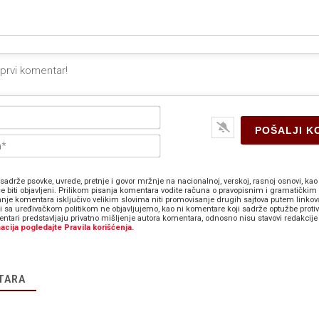
Ime*
E-
pošta*
sadrže psovke, uvrede, pretnje i govor mržnje na nacionalnoj, verskoj, rasnoj osnovi, kao 
e biti objavljeni. Prilikom pisanja komentara vodite računa o pravopisnim i gramatičkim 
anje komentara isključivo velikim slovima niti promovisanje drugih sajtova putem linkov
zi sa uređivačkom politikom ne objavljujemo, kao ni komentare koji sadrže optužbe proti
ntari predstavljaju privatno mišljenje autora komentara, odnosno nisu stavovi redakcije 
acija pogledajte Pravila korišćenja.
TARA