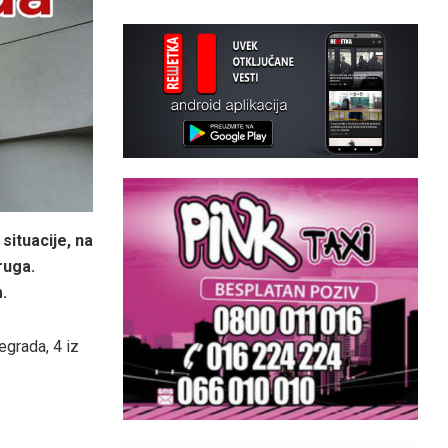
ituacije, na
ruga.
m.
egrada, 4 iz