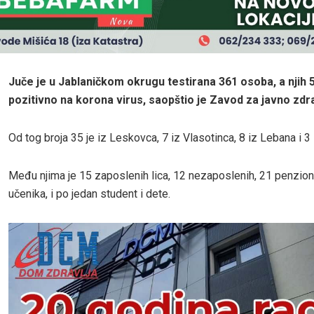
Ju
č
e je u Jablani
č
kom okrugu testirana 361 osoba, a njih 5
pozitivno na korona virus, saop
š
tio je Zavod za javno zdra
Od tog broja 35 je iz Leskovca, 7 iz Vlasotinca, 8 iz Lebana i 
Među njima je 15 zaposlenih lica, 12 nezaposlenih, 21 penzion
učenika, i po jedan student i dete.