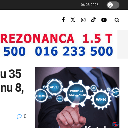
06.08.2026.
cu 35
nu 8,
0