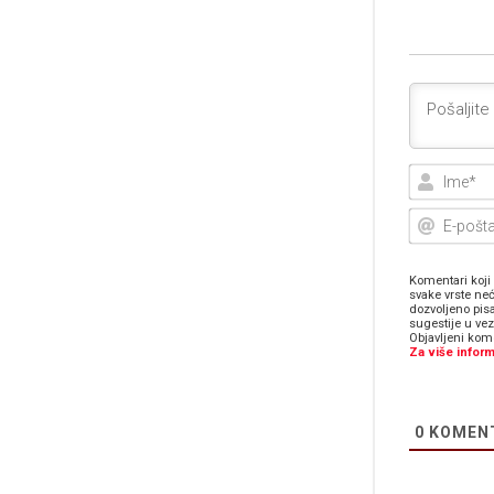
Komentari koji 
svake vrste neć
dozvoljeno pis
sugestije u ve
Objavljeni kome
Za više inform
0
KOMEN