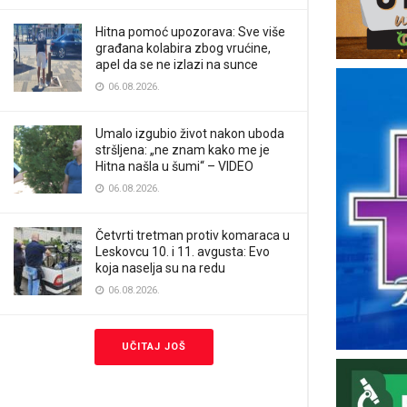
Hitna pomoć upozorava: Sve više
građana kolabira zbog vrućine,
apel da se ne izlazi na sunce
06.08.2026.
Umalo izgubio život nakon uboda
stršljena: „ne znam kako me je
Hitna našla u šumi“ – VIDEO
06.08.2026.
Četvrti tretman protiv komaraca u
Leskovcu 10. i 11. avgusta: Evo
koja naselja su na redu
06.08.2026.
UČITAJ JOŠ