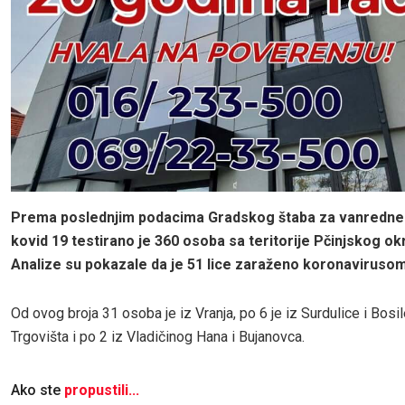
Prema poslednjim podacima Gradskog štaba za vanredne s
kovid 19 testirano je 360 osoba sa teritorije Pčinjskog ok
Analize su pokazale da je 51 lice zaraženo koronaviruso
Od ovog broja 31 osoba je iz Vranja, po 6 je iz Surdulice i Bosil
Trgovišta i po 2 iz Vladičinog Hana i Bujanovca.
Ako ste
propustili...