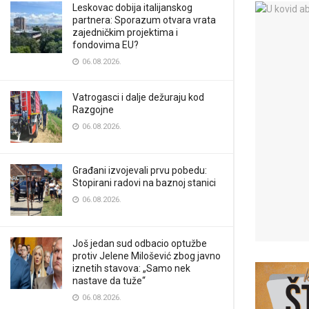
Leskovac dobija italijanskog
partnera: Sporazum otvara vrata
zajedničkim projektima i
fondovima EU?
06.08.2026.
Vatrogasci i dalje dežuraju kod
Razgojne
06.08.2026.
Građani izvojevali prvu pobedu:
Stopirani radovi na baznoj stanici
06.08.2026.
Još jedan sud odbacio optužbe
protiv Jelene Milošević zbog javno
iznetih stavova: „Samo nek
nastave da tuže“
06.08.2026.