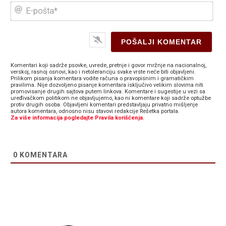
E-
poš
Komentari koji sadrže psovke, uvrede, pretnje i govor mržnje na nacionalnoj,
verskoj, rasnoj osnovi, kao i netoleranciju svake vrste neće biti objavljeni.
Prilikom pisanja komentara vodite računa o pravopisnim i gramatičkim
pravilima. Nije dozvoljeno pisanje komentara isključivo velikim slovima niti
promovisanje drugih sajtova putem linkova. Komentare i sugestije u vezi sa
uređivačkom politikom ne objavljujemo, kao ni komentare koji sadrže optužbe
protiv drugih osoba. Objavljeni komentari predstavljaju privatno mišljenje
autora komentara, odnosno nisu stavovi redakcije Rešetka portala.
Za više informacija pogledajte Pravila korišćenja.
0
KOMENTARA