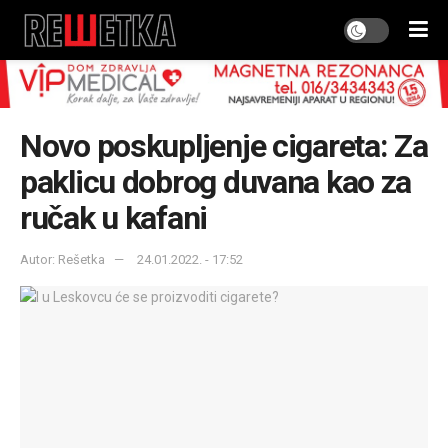
Novo poskupljenje cigareta: Za
paklicu dobrog duvana kao za
ručak u kafani
Autor: Rešetka
24.01.2022. - 17:52