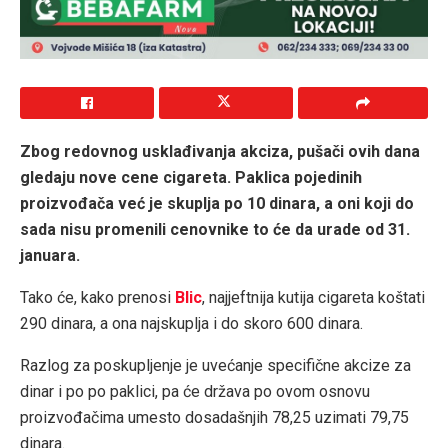
Zbog redovnog usklađivanja akciza, pušači ovih dana
gledaju nove cene cigareta. Paklica pojedinih
proizvođača već je skuplja po 10 dinara, a oni koji do
sada nisu promenili cenovnike to će da urade od 31.
januara.
Tako će, kako prenosi
Blic
, najjeftnija kutija cigareta koštati
290 dinara, a ona najskuplja i do skoro 600 dinara.
Razlog za poskupljenje je uvećanje specifične akcize za
dinar i po po paklici, pa će država po ovom osnovu
proizvođačima umesto dosadašnjih 78,25 uzimati 79,75
dinara.