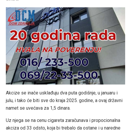
Akcize se inače usklađuju dva puta godišnje, u januaru i
julu, i tako će biti sve do kraja 2025. godine, a ovaj državni
namet se uvećava za 1,5 dinara.
Uz njega se na cenu cigareta zaračunava i propocionalna
akciza od 33 odsto, koja bi trebalo da ostane i u naredne