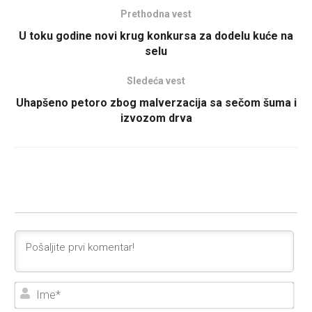
Prethodna vest
U toku godine novi krug konkursa za dodelu kuće na
selu
Sledeća vest
Uhapšeno petoro zbog malverzacija sa sečom šuma i
izvozom drva
Ime