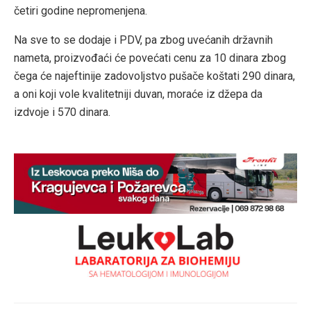
četiri godine nepromenjena.
Na sve to se dodaje i PDV, pa zbog uvećanih državnih
nameta, proizvođaći će povećati cenu za 10 dinara zbog
čega će najeftinije zadovoljstvo pušače koštati 290 dinara,
a oni koji vole kvalitetniji duvan, moraće iz džepa da
izdvoje i 570 dinara.