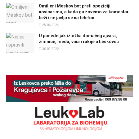
Omiljeni Meskov bot preti opoziciji i
novinarima, a kada ga zovemo za komentar
beži i ne javlja se na telefon
25.06.2024.
U ponedeljak izložba domaćeg ajvara,
zimnice, meda, vina i rakije u Leskovcu
30.09.2022.