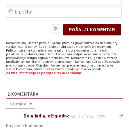
E-
poš
Komentari koji sadrže psovke, uvrede, pretnje i govor mržnje na nacionalnoj,
verskoj, rasnoj osnovi, kao i netoleranciju svake vrste neće biti objavljeni.
Prilikom pisanja komentara vodite računa o pravopisnim i gramatičkim
pravilima. Nije dozvoljeno pisanje komentara isključivo velikim slovima niti
promovisanje drugih sajtova putem linkova. Komentare i sugestije u vezi sa
uređivačkom politikom ne objavljujemo, kao ni komentare koji sadrže optužbe
protiv drugih osoba. Objavljeni komentari predstavljaju privatno mišljenje
autora komentara, odnosno nisu stavovi redakcije Rešetka portala.
Za više informacija pogledajte Pravila korišćenja.
2
KOMENTARA
Najstarije
Bela ladja, očigledno
04.04.2025. 13:55
Kraj bone bombone…