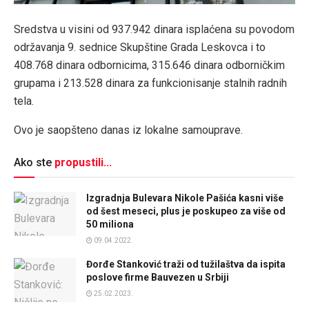
Sredstva u visini od 937.942 dinara isplaćena su povodom
održavanja 9. sednice Skupštine Grada Leskovca i to
408.768 dinara odbornicima, 315.646 dinara odborničkim
grupama i 213.528 dinara za funkcionisanje stalnih radnih
tela.
Ovo je saopšteno danas iz lokalne samouprave.
Ako ste
propustili...
Izgradnja Bulevara Nikole Pašića kasni više
od šest meseci, plus je poskupeo za više od
50 miliona
09.04.2022.
Đorđe Stanković traži od tužilaštva da ispita
poslove firme Bauvezen u Srbiji
25.02.2023.