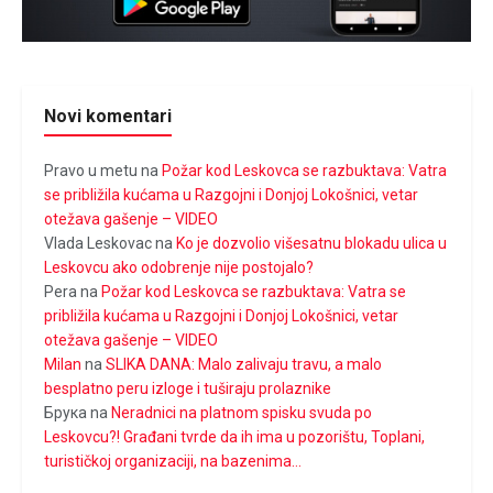
Novi komentari
Pravo u metu
na
Požar kod Leskovca se razbuktava: Vatra
se približila kućama u Razgojni i Donjoj Lokošnici, vetar
otežava gašenje – VIDEO
Vlada Leskovac
na
Ko je dozvolio višesatnu blokadu ulica u
Leskovcu ako odobrenje nije postojalo?
Pera
na
Požar kod Leskovca se razbuktava: Vatra se
približila kućama u Razgojni i Donjoj Lokošnici, vetar
otežava gašenje – VIDEO
Milan
na
SLIKA DANA: Malo zalivaju travu, a malo
besplatno peru izloge i tuširaju prolaznike
Брука
na
Neradnici na platnom spisku svuda po
Leskovcu?! Građani tvrde da ih ima u pozorištu, Toplani,
turističkoj organizaciji, na bazenima…