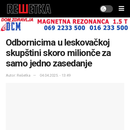
Odbornicima u leskovačkoj
skupštini skoro milionče za
samo jedno zasedanje
Autor: Rešetka
04.04.2025. - 13:49