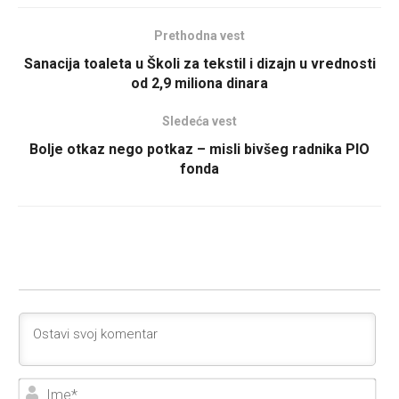
Prethodna vest
Sanacija toaleta u Školi za tekstil i dizajn u vrednosti
od 2,9 miliona dinara
Sledeća vest
Bolje otkaz nego potkaz – misli bivšeg radnika PIO
fonda
Ime