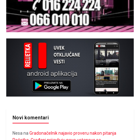
Novi komentari
Nesa
na
Gradonačelnik najavio proveru nakon pitanja