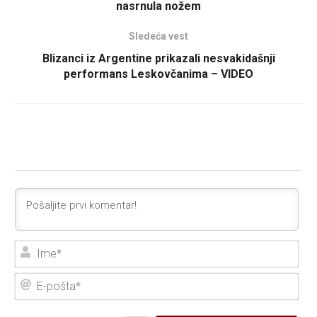
nasrnula nožem
Sledeća vest
Blizanci iz Argentine prikazali nesvakidašnji
performans Leskovčanima – VIDEO
Ime
E-
poš