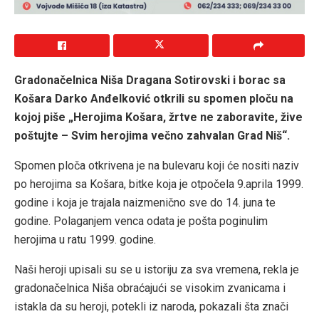
Gradonačelnica Niša Dragana Sotirovski i borac sa
Košara Darko Anđelković otkrili su spomen ploču na
kojoj piše „Herojima Košara, žrtve ne zaboravite, žive
poštujte – Svim herojima večno zahvalan Grad Niš“.
Spomen ploča otkrivena je na bulevaru koji će nositi naziv
po herojima sa Košara, bitke koja je otpočela 9.aprila 1999.
godine i koja je trajala naizmenično sve do 14. juna te
godine. Polaganjem venca odata je pošta poginulim
herojima u ratu 1999. godine.
Naši heroji upisali su se u istoriju za sva vremena, rekla je
gradonačelnica Niša obraćajući se visokim zvanicama i
istakla da su heroji, potekli iz naroda, pokazali šta znači