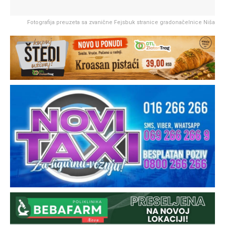
Fotografija preuzeta sa zvanične Fejsbuk stranice gradonačelnice Niša