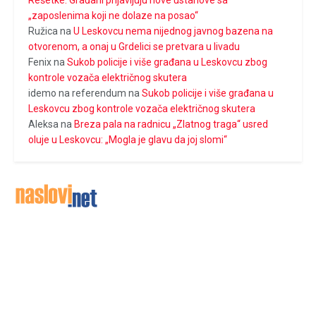
Rešetke: Građani prijavljuju nove ustanove sa
„zaposlenima koji ne dolaze na posao“
Ružica
na
U Leskovcu nema nijednog javnog bazena na
otvorenom, a onaj u Grdelici se pretvara u livadu
Fenix
na
Sukob policije i više građana u Leskovcu zbog
kontrole vozača električnog skutera
idemo na referendum
na
Sukob policije i više građana u
Leskovcu zbog kontrole vozača električnog skutera
Aleksa
na
Breza pala na radnicu „Zlatnog traga“ usred
oluje u Leskovcu: „Mogla je glavu da joj slomi“