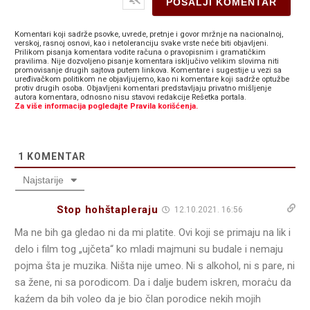
Komentari koji sadrže psovke, uvrede, pretnje i govor mržnje na nacionalnoj,
verskoj, rasnoj osnovi, kao i netoleranciju svake vrste neće biti objavljeni.
Prilikom pisanja komentara vodite računa o pravopisnim i gramatičkim
pravilima. Nije dozvoljeno pisanje komentara isključivo velikim slovima niti
promovisanje drugih sajtova putem linkova. Komentare i sugestije u vezi sa
uređivačkom politikom ne objavljujemo, kao ni komentare koji sadrže optužbe
protiv drugih osoba. Objavljeni komentari predstavljaju privatno mišljenje
autora komentara, odnosno nisu stavovi redakcije Rešetka portala.
Za više informacija pogledajte Pravila korišćenja.
1
KOMENTAR
Najstarije
Stop hohštapleraju
12.10.2021. 16:56
Ma ne bih ga gledao ni da mi platite. Ovi koji se primaju na lik i
delo i film tog „ujčeta“ ko mladi majmuni su budale i nemaju
pojma šta je muzika. Ništa nije umeo. Ni s alkohol, ni s pare, ni
sa žene, ni sa porodicom. Da i dalje budem iskren, moraċu da
kaźem da bih voleo da je bio član porodice nekih mojih