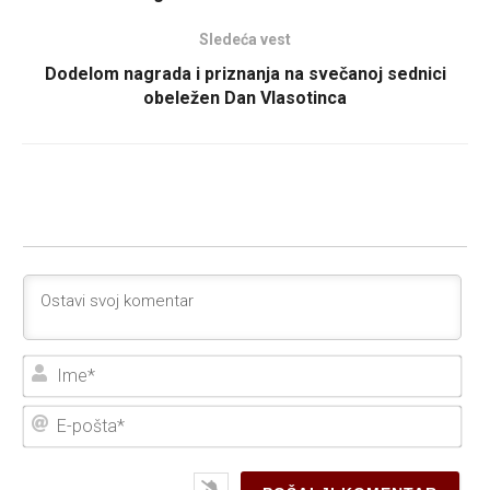
Sledeća vest
Dodelom nagrada i priznanja na svečanoj sednici
obeležen Dan Vlasotinca
Ime
E-
poš