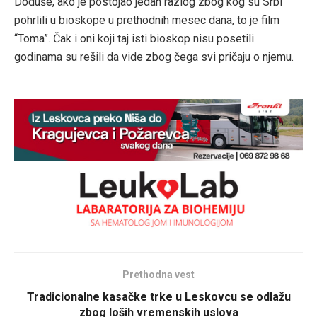
Doduše, ako je postojao jedan razlog zbog kog su Srbi
pohrlili u bioskope u prethodnih mesec dana, to je film
“Toma”. Čak i oni koji taj isti bioskop nisu posetili
godinama su rešili da vide zbog čega svi pričaju o njemu.
Prethodna vest
Tradicionalne kasačke trke u Leskovcu se odlažu
zbog loših vremenskih uslova