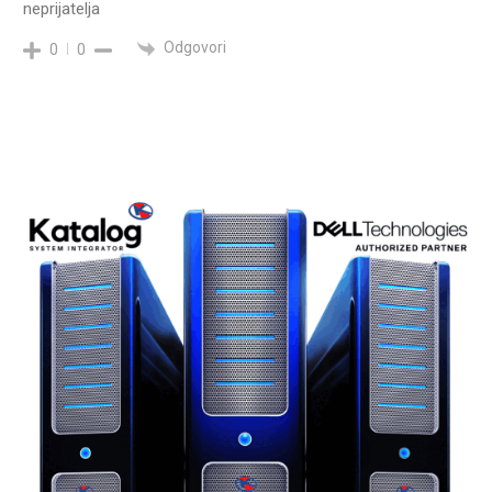
neprijatelja
Odgovori
0
0