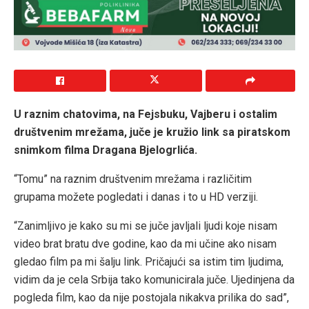
U raznim chatovima, na Fejsbuku, Vajberu i ostalim
društvenim mrežama, juče je kružio link sa piratskom
snimkom filma Dragana Bjelogrlića.
“Tomu” na raznim društvenim mrežama i različitim
grupama možete pogledati i danas i to u HD verziji.
“Zanimljivo je kako su mi se juče javljali ljudi koje nisam
video brat bratu dve godine, kao da mi učine ako nisam
gledao film pa mi šalju link. Pričajući sa istim tim ljudima,
vidim da je cela Srbija tako komunicirala juče. Ujedinjena da
pogleda film, kao da nije postojala nikakva prilika do sad”,