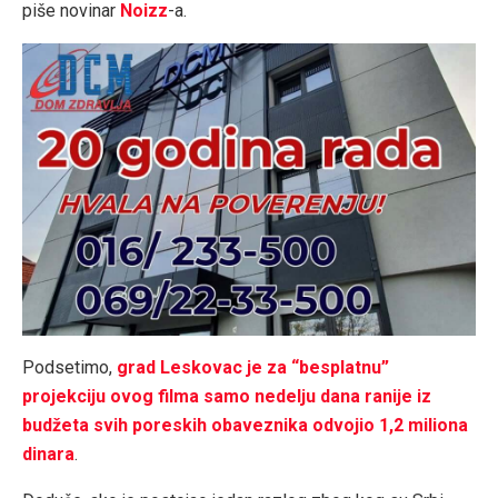
piše novinar
Noizz
-a.
Podsetimo,
grad Leskovac je za “besplatnu”
projekciju ovog filma samo nedelju dana ranije iz
budžeta svih poreskih obaveznika odvojio 1,2 miliona
dinara
.