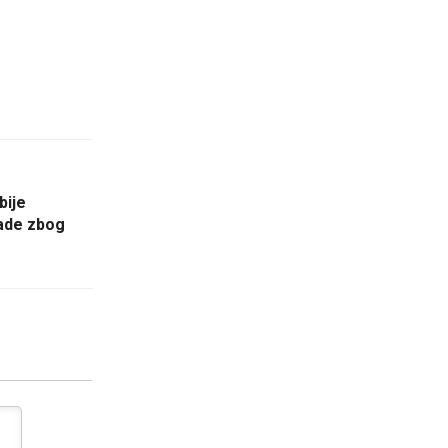
bije
kade zbog