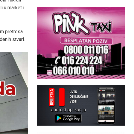
li u market i
kom pretresa
denih stvari.