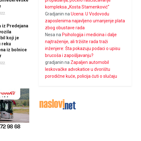
i Smederevske
propadanja, počelo raščišćavanje
e
kompleksa „Kosta Stamenković“
022.
Gradjanin
na
Ucena: U Vodovodu
zaposlenima najavljeno umanjenje plata
 iz Predejana
zbog obustave rada
vozila
Nesa
na
Psihologija i medicina i dalje
il koji je
najtraženije, ali tržište rada traži
u reku
inženjere: Šta pokazuju podaci o upisu
na iz bolnice
brucoša i zapošljavanju?
r
gradjanin
na
Zapaljen automobil
022.
leskovačke advokatice u dvorištu
porodične kuće, policija ćuti o slučaju