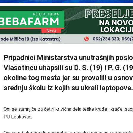
Pripadnici Ministarstva unutrašnjih posl
Vlasotincu uhapsili su D. S. (19) i P. G. (19
okoline tog mesta jer su provalili u osnov
srednju školu iz kojih su ukrali laptopove.
Oni se sumnjiče za četiri krivična dela teške krađe i krađe, sao
PU Leskovac.
Oni su od oktobra do decembra provalili u osnovnu i srednju ško