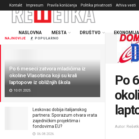
Kontakt
Impresum
Pravila korišćenja
Politika privatnosti
Arhiva vesti
NASLOVNA
MESTA
DRUŠTVO
EKONOMIJA
NAJNOVIJE
POPULARNO
Po 6 meseci zatvora mladićima iz
okoline Vlasotinca koji su krali
Po 6
laptopove iz obližnjih škola
okol
10.01.2025.
lapt
Leskovac dobija italijanskog
partnera: Sporazum otvara vrata
zajedničkim projektima i
fondovima EU?
Autor: Rešet
06.08.2026.