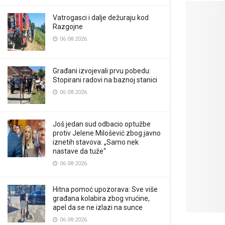
Vatrogasci i dalje dežuraju kod
Razgojne
06.08.2026.
Građani izvojevali prvu pobedu:
Stopirani radovi na baznoj stanici
06.08.2026.
Još jedan sud odbacio optužbe
protiv Jelene Milošević zbog javno
iznetih stavova: „Samo nek
nastave da tuže“
06.08.2026.
Hitna pomoć upozorava: Sve više
građana kolabira zbog vrućine,
apel da se ne izlazi na sunce
06.08.2026.