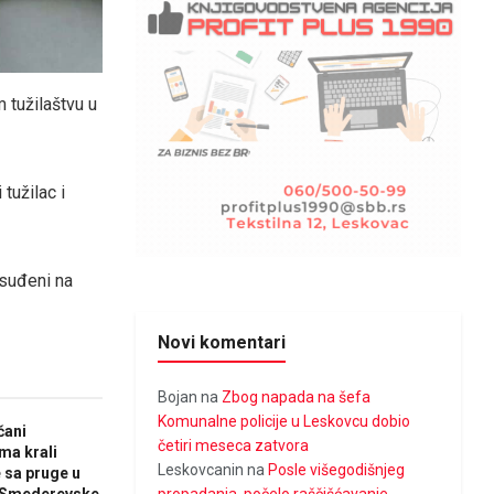
 tužilaštvu u
tužilac i
osuđeni na
Novi komentari
Bojan
na
Zbog napada na šefa
Komunalne policije u Leskovcu dobio
čani
četiri meseca zatvora
ma krali
Leskovcanin
na
Posle višegodišnjeg
 sa pruge u