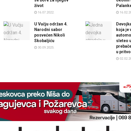
se bore za njegov
okolin
život
Palank
16.07.2022.
16.02.2
U Vučju održan 4.
Devojka
Narodni sabor
koja je 
posvećen Nikoli
automob
Skobaljiću
sleteo 
prebače
30.09.2025.
u pritvo
02.02.2