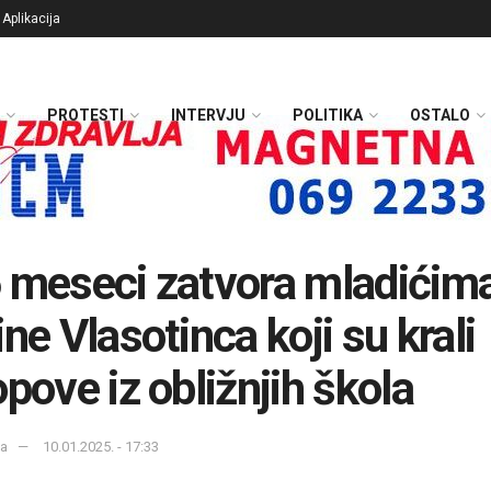
Aplikacija
PROTESTI
INTERVJU
POLITIKA
OSTALO
 meseci zatvora mladićima
ine Vlasotinca koji su krali
opove iz obližnjih škola
ka
10.01.2025. - 17:33