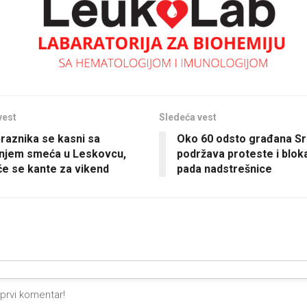
vest
Sledeća vest
raznika se kasni sa
Oko 60 odsto građana Sr
njem smeća u Leskovcu,
podržava proteste i blo
će se kante za vikend
pada nadstrešnice