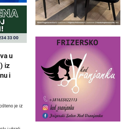
ova u
) iz
nu i
pšteno je iz
lu i ukrali