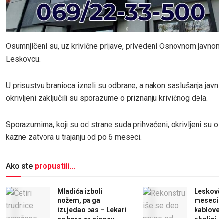
Osumnjičeni su, uz krivične prijave, privedeni Osnovnom javnom
Leskovcu.
U prisustvu branioca izneli su odbrane, a nakon saslušanja javni 
okrivljeni zaključili su sporazume o priznanju krivičnog dela.
Sporazumima, koji su od strane suda prihvaćeni, okrivljeni su 
kazne zatvora u trajanju od po 6 meseci.
Ako ste
propustili...
Mladića izboli
Leskov
nožem, pa ga
meseci
izujedao pas – Lekari
kablove