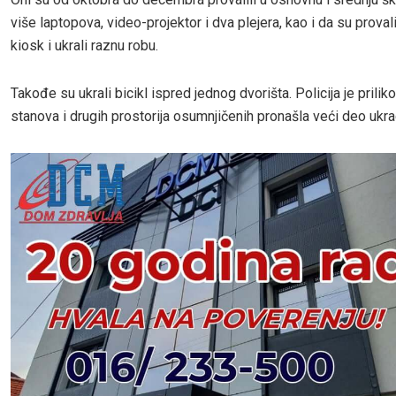
više laptopova, video-projektor i dva plejera, kao i da su provali
kiosk i ukrali raznu robu.
Takođe su ukrali bicikl ispred jednog dvorišta. Policija je prili
stanova i drugih prostorija osumnjičenih pronašla veći deo ukra