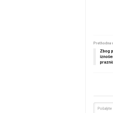
Prethodna 
Zbog p
iznoše
prazni