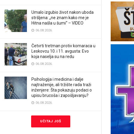
Umalo izgubio život nakon uboda
stršljena: „ne znam kako me je
Hitna našla u šumi“ – VIDEO
06.08.2026.
Četvrti tretman protiv komaraca u
Leskovcu 10. i 11. avgusta: Evo
koja naselja su na redu
06.08.2026.
Psihologija i medicina i dalje
najtraženije, ali tržište rada traži
inženjere: Šta pokazuju podaci o
upisu brucoša i zapošljavanju?
06.08.2026.
UČITAJ JOŠ