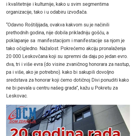
i kvalitetnije i kulturnije, kako u svim segmentima
organizacije, tako i u odabiru izvođača.
“Odavno Roštiljijada, ovakva kakvom su je načinili
prethodnih godina, nije dobila prikladniju gošću, a
poklapanje sa manifestacijom i manifestacije sa njom je
tako očigledno. Nažalost. Pokrećemo akciju pronalaženja
20 000 Leskovčana koji su spremni da daju po jedan evro.
dva, tri i više evra (do visine zvaničnog honorara za nastup,
pa i više, ako je potrebno). kako bi sakupili dovoljno
sredstava za honorar koji ćemo dotičnoj Divi ponuditi kako
ne bi pevala u centru našeg grada”, kažu u Pokretu za
Leskovac.