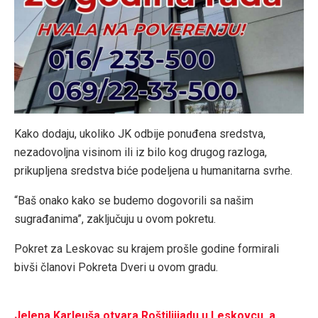
Kako dodaju, ukoliko JK odbije ponuđena sredstva,
nezadovoljna visinom ili iz bilo kog drugog razloga,
prikupljena sredstva biće podeljena u humanitarna svrhe.
“Baš onako kako se budemo dogovorili sa našim
sugrađanima”, zaključuju u ovom pokretu.
Pokret za Leskovac su krajem prošle godine formirali
bivši članovi Pokreta Dveri u ovom gradu.
Jelena Karleuša otvara Roštiljijadu u Leskovcu, a