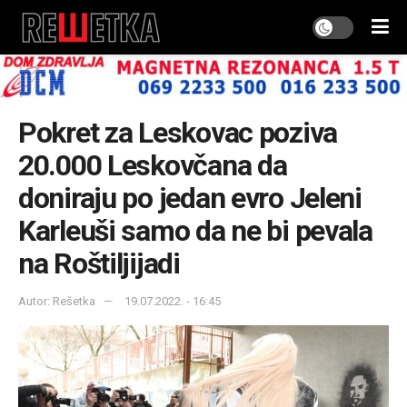
Pokret za Leskovac poziva
20.000 Leskovčana da
doniraju po jedan evro Jeleni
Karleuši samo da ne bi pevala
na Roštiljijadi
Autor: Rešetka
19.07.2022. - 16:45