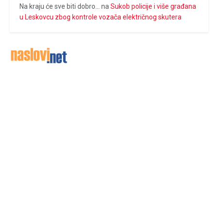
Na kraju će sve biti dobro...
na
Sukob policije i više građana
u Leskovcu zbog kontrole vozača električnog skutera