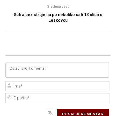
Sledeća vest
Sutra bez struje na po nekoliko sati 13 ulica u
Leskovcu
Ime
E-
poš