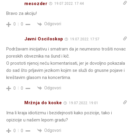
mesozder
19.07.2022. 17:44
Bravo za akciju!
Odgovori
0
0
Javni Osciloskop
19.07.2022. 17:57
Podržavam inicijativu i smatram da je neumesno trošiti novac
poreskih obveznika na šund i kič.
O prostoti njenoj neću komentarisati, jer je dovoljno pokazala
do sad što prljavim jezikom kojim se služi do gnusne pojave i
kreštavim glasom na koncertima.
Odgovori
0
0
Mrżnja do koske
19.07.2022. 19:01
Ima li kraja idiotizmu i bezidejnosti kako pozicije, tako i
opizicije u našem lepom gradu?
Odgovori
0
0