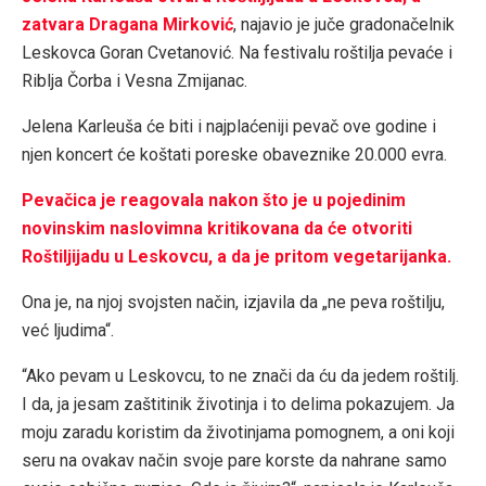
zatvara Dragana Mirković
, najavio je juče gradonačelnik
Leskovca Goran Cvetanović. Na festivalu roštilja pevaće i
Riblja Čorba i Vesna Zmijanac.
Jelena Karleuša će biti i najplaćeniji pevač ove godine i
njen koncert će koštati poreske obaveznike 20.000 evra.
Peva
č
ica je reagovala nakon
š
to je u pojedinim
novinskim naslovimna kritikovana da
ć
e otvoriti
Ro
š
tiljijadu u Leskovcu, a da je pritom vegetarijanka.
Ona je, na njoj svojsten način, izjavila da „ne peva roštilju,
već ljudima“.
“Ako pevam u Leskovcu, to ne znači da ću da jedem roštilj.
I da, ja jesam zaštitinik životinja i to delima pokazujem. Ja
moju zaradu koristim da životinjama pomognem, a oni koji
seru na ovakav način svoje pare korste da nahrane samo