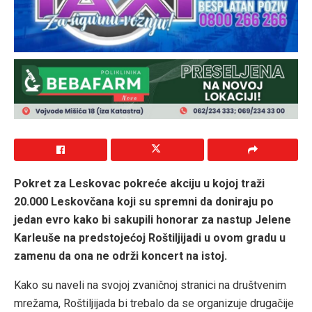
Pokret za Leskovac pokreće akciju u kojoj traži
20.000 Leskovčana koji su spremni da doniraju po
jedan evro kako bi sakupili honorar za nastup Jelene
Karleuše na predstojećoj Roštiljijadi u ovom gradu u
zamenu da ona ne održi koncert na istoj.
Kako su naveli na svojoj zvaničnoj stranici na društvenim
mrežama, Roštiljijada bi trebalo da se organizuje drugačije