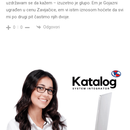
uzdržavam se da kažem – izuzetno je glupo. Em je Gojazni
ugrađen u cenu Zavijačice, em vi istim iznosom hoćete da svi
mi po drugi pit častimo njih dvoje.
Odgovori
0
0