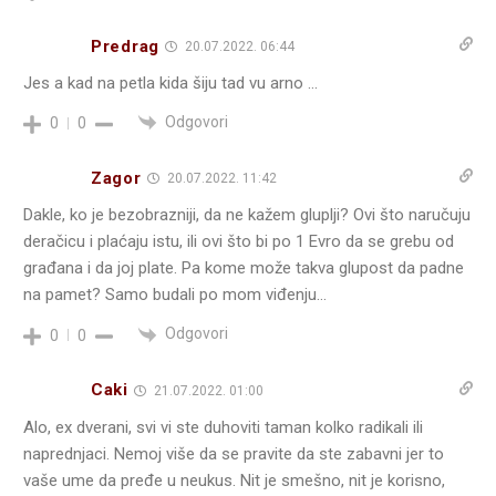
Predrag
20.07.2022. 06:44
Jes a kad na petla kida šiju tad vu arno …
Odgovori
0
0
Zagor
20.07.2022. 11:42
Dakle, ko je bezobrazniji, da ne kažem gluplji? Ovi što naručuju
deračicu i plaćaju istu, ili ovi što bi po 1 Evro da se grebu od
građana i da joj plate. Pa kome može takva glupost da padne
na pamet? Samo budali po mom viđenju…
Odgovori
0
0
Caki
21.07.2022. 01:00
Alo, ex dverani, svi vi ste duhoviti taman kolko radikali ili
naprednjaci. Nemoj više da se pravite da ste zabavni jer to
vaše ume da pređe u neukus. Nit je smešno, nit je korisno,