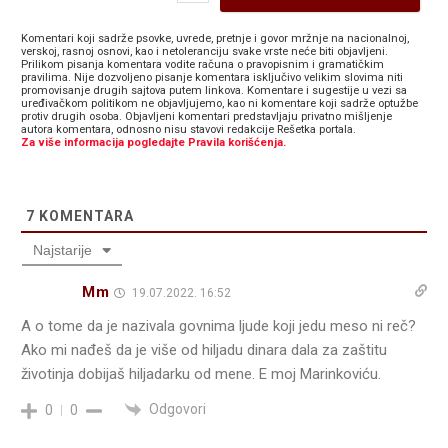
Komentari koji sadrže psovke, uvrede, pretnje i govor mržnje na nacionalnoj,
verskoj, rasnoj osnovi, kao i netoleranciju svake vrste neće biti objavljeni.
Prilikom pisanja komentara vodite računa o pravopisnim i gramatičkim
pravilima. Nije dozvoljeno pisanje komentara isključivo velikim slovima niti
promovisanje drugih sajtova putem linkova. Komentare i sugestije u vezi sa
uređivačkom politikom ne objavljujemo, kao ni komentare koji sadrže optužbe
protiv drugih osoba. Objavljeni komentari predstavljaju privatno mišljenje
autora komentara, odnosno nisu stavovi redakcije Rešetka portala.
Za više informacija pogledajte Pravila korišćenja.
7
KOMENTARA
Najstarije
Mm
19.07.2022. 16:52
A o tome da je nazivala govnima ljude koji jedu meso ni reč?
Ako mi nađeš da je više od hiljadu dinara dala za zaštitu
životinja dobijaš hiljadarku od mene. E moj Marinkoviću.
Odgovori
0
0