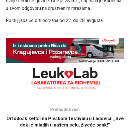
svoje sebične guzice. Gde ja živim?“, napisala je Karleuša
u svom odgovoru na društvenim mrežama.
Roštiljijada će biti održana od 22. do 28. avgusta.
Prethodna vest
Ortodosk keltsi na Pivskom festivalu u Ladovici: „Sve
dok je mladih u našem selu, živeće pank!“