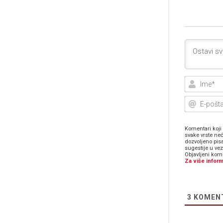
Komentari koji 
svake vrste neć
dozvoljeno pis
sugestije u ve
Objavljeni kome
Za više inform
3
KOMEN