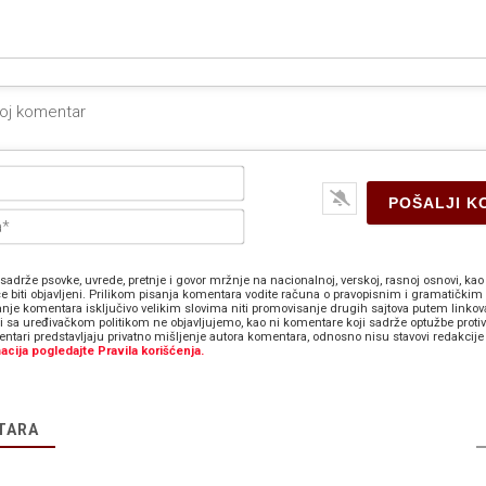
Ime*
E-
pošta*
sadrže psovke, uvrede, pretnje i govor mržnje na nacionalnoj, verskoj, rasnoj osnovi, kao 
e biti objavljeni. Prilikom pisanja komentara vodite računa o pravopisnim i gramatičkim 
anje komentara isključivo velikim slovima niti promovisanje drugih sajtova putem linkov
zi sa uređivačkom politikom ne objavljujemo, kao ni komentare koji sadrže optužbe proti
ntari predstavljaju privatno mišljenje autora komentara, odnosno nisu stavovi redakcije 
acija pogledajte Pravila korišćenja.
TARA