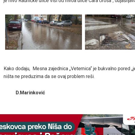
je nivo Radničke ulice viši od nivoa ulice Cara Uroša”, objašnjava
Kako dodaju, Mesna zajednica „Veternica“ je bukvalno pored „je
ništa ne preduzima da se ovaj problem reši.
D.Marinković