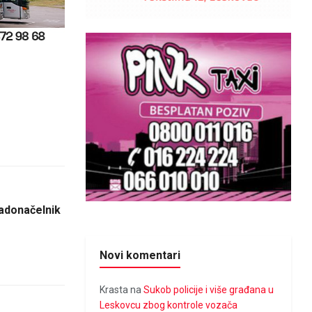
adonačelnik
Novi komentari
Krasta
na
Sukob policije i više građana u
Leskovcu zbog kontrole vozača