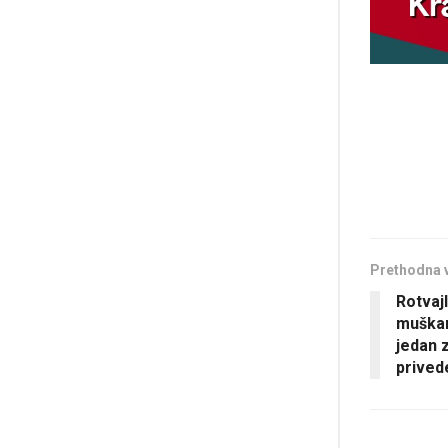
Prethodna 
Rotvajl
muškar
jedan z
prived