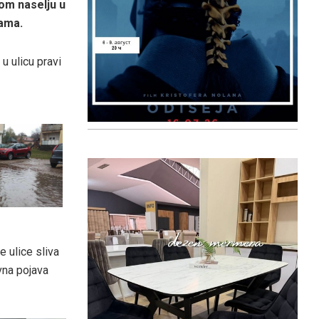
om naselju u
ama.
u ulicu pravi
 ulice sliva
vna pojava