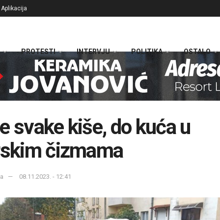
Aplikacija
PROTESTI
INTERVJU
POLITIKA
OSTALO
e svake kiše, do kuća u
rskim čizmama
ka
08.11.2023. - 12:41