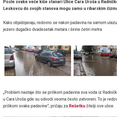
Posle svake veće kiše stanari Ulice Cara Uroša u Radničk
Leskovcu do svojih stanova mogu samo u ribarskim čizm
Kako objašnjavaju, redovno se nakon padavina na samom ulazu 
jezero dugačko dvadesetak metara i širine četiri metra.
„Problem nastaje što se prilikom padavina sva voda iz Radničke
u Cara Uroša gde su odvodi veoma često zatvoreni. To je redo
prilikom svake padavine”, pričaju za
Rešetku
žitelji ove ulice.