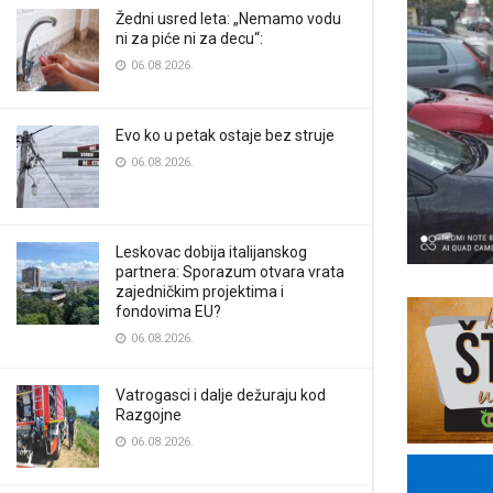
Žedni usred leta: „Nemamo vodu
ni za piće ni za decu“:
06.08.2026.
Evo ko u petak ostaje bez struje
06.08.2026.
Leskovac dobija italijanskog
partnera: Sporazum otvara vrata
zajedničkim projektima i
fondovima EU?
06.08.2026.
Vatrogasci i dalje dežuraju kod
Razgojne
06.08.2026.