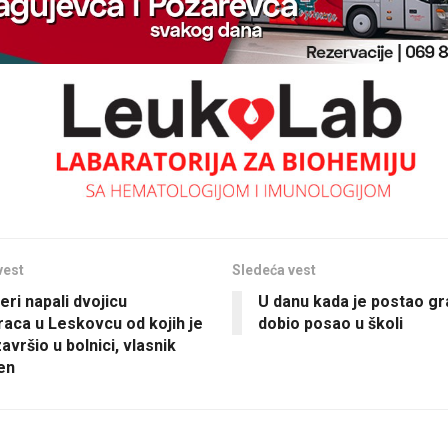
vest
Sledeća vest
eri napali dvojicu
U danu kada je postao gr
aca u Leskovcu od kojih je
dobio posao u školi
avršio u bolnici, vlasnik
en