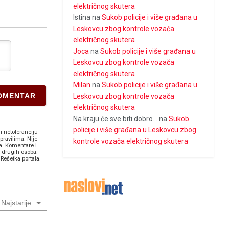
električnog skutera
Istina
na
Sukob policije i više građana u
Leskovcu zbog kontrole vozača
električnog skutera
Joca
na
Sukob policije i više građana u
Leskovcu zbog kontrole vozača
električnog skutera
Milan
na
Sukob policije i više građana u
Leskovcu zbog kontrole vozača
električnog skutera
Na kraju će sve biti dobro...
na
Sukob
policije i više građana u Leskovcu zbog
i netoleranciju
pravilima. Nije
kontrole vozača električnog skutera
a. Komentare i
v drugih osoba.
Rešetka portala.
Najstarije