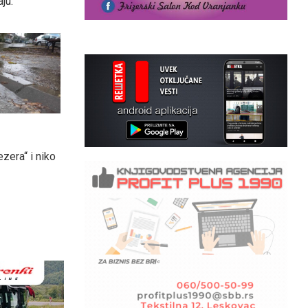
ju.
zera“ i niko