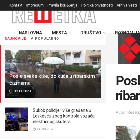
Kontakt
Impresum
Pravila korišćenja
Politika privatnosti
Arhiva vesti
NASLOVNA
MESTA
DRUŠTVO
EKONOMIJA
NAJNOVIJE
POPULARNO
Posle svake kiše, do kuća u ribarskim
Posl
čizmama
riba
08.11.2023.
Sukob policije i više građana u
Autor: Rešet
Leskovcu zbog kontrole vozača
električnog skutera
06.08.2026.