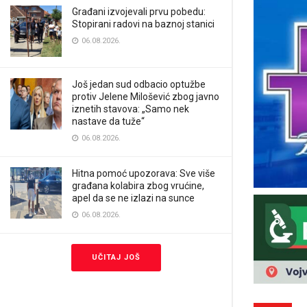
Građani izvojevali prvu pobedu:
Stopirani radovi na baznoj stanici
06.08.2026.
Još jedan sud odbacio optužbe
protiv Jelene Milošević zbog javno
iznetih stavova: „Samo nek
nastave da tuže“
06.08.2026.
Hitna pomoć upozorava: Sve više
građana kolabira zbog vrućine,
apel da se ne izlazi na sunce
06.08.2026.
UČITAJ JOŠ