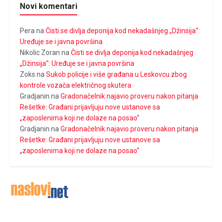
Novi komentari
Pera
na
Čisti se divlja deponija kod nekadašnjeg „Džinsija“:
Uređuje se i javna površina
Nikolic Zoran
na
Čisti se divlja deponija kod nekadašnjeg
„Džinsija“: Uređuje se i javna površina
Zoks
na
Sukob policije i više građana u Leskovcu zbog
kontrole vozača električnog skutera
Gradjanin
na
Gradonačelnik najavio proveru nakon pitanja
Rešetke: Građani prijavljuju nove ustanove sa
„zaposlenima koji ne dolaze na posao“
Gradjanin
na
Gradonačelnik najavio proveru nakon pitanja
Rešetke: Građani prijavljuju nove ustanove sa
„zaposlenima koji ne dolaze na posao“