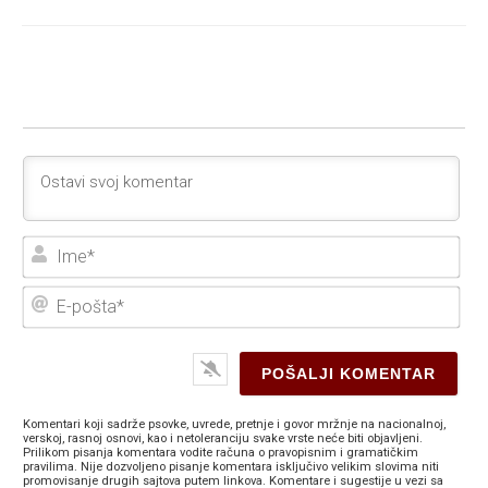
Ime
E-
poš
Komentari koji sadrže psovke, uvrede, pretnje i govor mržnje na nacionalnoj,
verskoj, rasnoj osnovi, kao i netoleranciju svake vrste neće biti objavljeni.
Prilikom pisanja komentara vodite računa o pravopisnim i gramatičkim
pravilima. Nije dozvoljeno pisanje komentara isključivo velikim slovima niti
promovisanje drugih sajtova putem linkova. Komentare i sugestije u vezi sa