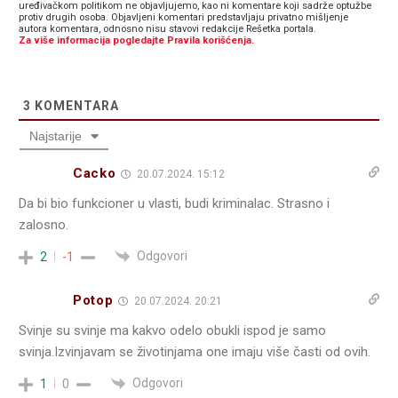
uređivačkom politikom ne objavljujemo, kao ni komentare koji sadrže optužbe
protiv drugih osoba. Objavljeni komentari predstavljaju privatno mišljenje
autora komentara, odnosno nisu stavovi redakcije Rešetka portala.
Za više informacija pogledajte Pravila korišćenja.
3
KOMENTARA
Najstarije
Cacko
20.07.2024. 15:12
Da bi bio funkcioner u vlasti, budi kriminalac. Strasno i
zalosno.
Odgovori
2
-1
Potop
20.07.2024. 20:21
Svinje su svinje ma kakvo odelo obukli ispod je samo
svinja.Izvinjavam se životinjama one imaju više časti od ovih.
Odgovori
1
0