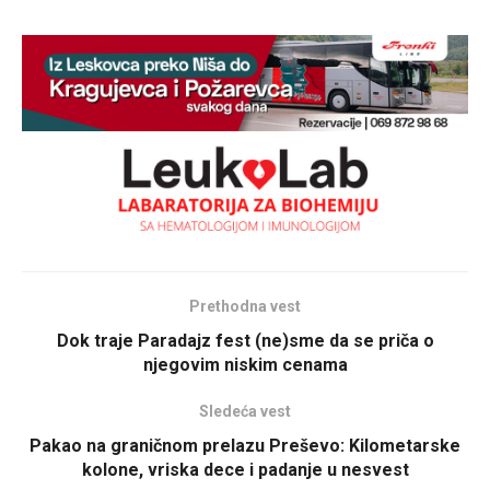
Prethodna vest
Dok traje Paradajz fest (ne)sme da se priča o
njegovim niskim cenama
Sledeća vest
Pakao na graničnom prelazu Preševo: Kilometarske
kolone, vriska dece i padanje u nesvest