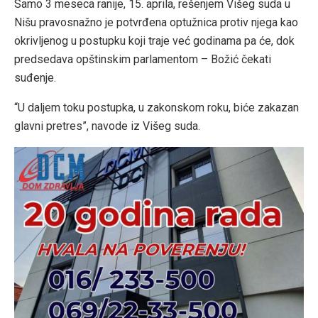
Samo 3 meseca ranije, 15. aprila, rešenjem Višeg suda u
Nišu pravosnažno je potvrđena optužnica protiv njega kao
okrivljenog u postupku koji traje već godinama pa će, dok
predsedava opštinskim parlamentom – Božić čekati
suđenje.
“U daljem toku postupka, u zakonskom roku, biće zakazan
glavni pretres”, navode iz Višeg suda.