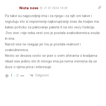
Nista novo
21.07.2024. 18:28
Pa takvi su najpozeljniji ima i za njega i za njih oni takve i
regrutuju sto si nepismeniji najkorupiraniji znas da muljas ma
kakav potrcko za pakovanje paketa ti na sto vecu funkciju
.Ovo vise i nije neka vest ovo je postala svakodnevnica svuda
ih ima .
Narod vise ne reaguje jer mu je postala realnost i
svakodnevnica.
Nesto se desava cesto se pise o ovim aferama o kradjama
nikad vise jedino sto ih mnogo ima pa nema vremena da se
duze o njima prica i interesuje.
Odgovori
1
0