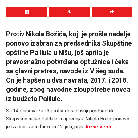
Protiv Nikole Božića, koji je prošle nedelje
ponovo izabran za predsednika Skupštine
opštine Palilula u Nišu, još aprila je
pravosnažno potvrđena optužnica i čeka
se glavni pretres, navode iz Višeg suda.
On je hapšen u dva navrata, 2017. i 2018.
godine, zbog navodne zloupotrebe novca
iz budžeta Palilule.
Sa 14 glasova za i 3 protiv, dosadašnji predsednik
Skupštine niške Palilule i naprednjak Nikola Božić ponovo
je izabran za tu funkciju 12. jula, pišu
Južne vesti
.