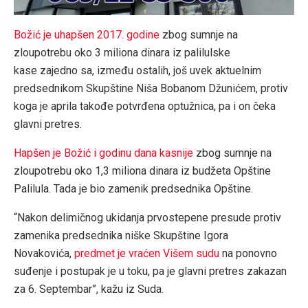
Božić je uhapšen 2017. godine
zbog sumnje na
zloupotrebu oko 3 miliona dinara iz palilulske
kase zajedno sa, između ostalih, još uvek aktuelnim
predsednikom Skupštine Niša Bobanom Džunićem, protiv
koga je aprila takođe potvrđena optužnica, pa i on čeka
glavni pretres.
Hapšen je Božić i godinu dana kasnije
zbog sumnje na
zloupotrebu oko 1,3 miliona dinara iz budžeta Opštine
Palilula. Tada je bio zamenik predsednika Opštine.
“Nakon delimičnog ukidanja prvostepene presude protiv
zamenika predsednika niške Skupštine Igora
Novakovića,
predmet je vraćen Višem sudu
na ponovno
suđenje i postupak je u toku, pa je glavni pretres zakazan
za 6. Septembar”, kažu iz Suda.