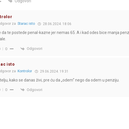
Odgovori
trolor
dgovor za
Starac isto
28.06.2024. 18:06
 da te postede penal-kazne jer nemas 65. A i kad odes bice manja penz
ale.
Odgovori
0
0
rac isto
dgovor za
Kontrolor
29.06.2024. 19:31
atelju, kako se danas živi, pre ću da „odem“ nego da odem u penziju.
Odgovori
0
0