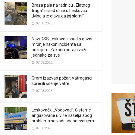
Breza pala na radnicu „Zlatnog
traga“ usred oluje u Leskovcu:
„Mogla je glavu da joj slomi“
07.08.2026.
Novi DSS Leskovac osudio govor
mržnje nakon incidenta sa
policijom: Zakoni moraju važiti
jednako za sve
07.08.2026.
Grom izazvao požar: Vatrogasci
sprečili širenje vatre
07.08.2026.
Leskovački „Vodovod“: Cisterne
angažovane u više naselja zbog
problema sa vodosnabdevanjem
07.08.2026.