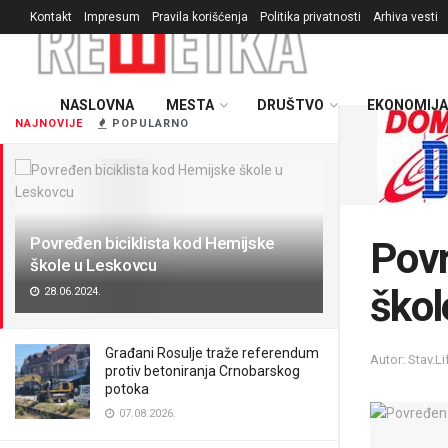
Kontakt
Impresum
Pravila korišćenja
Politika privatnosti
Arhiva vesti
NASLOVNA
MESTA
DRUŠTVO
EKONOMIJA
NAJNOVIJE
POPULARNO
Povređen biciklista kod Hemijske
Povr
škole u Leskovcu
škol
28.06.2024.
Građani Rosulje traže referendum
Autor: Stav.Li
protiv betoniranja Crnobarskog
potoka
07.08.2026.