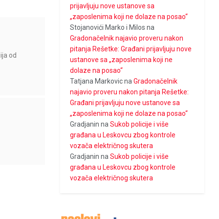
prijavljuju nove ustanove sa
„zaposlenima koji ne dolaze na posao“
Stojanovići Marko i Milos
na
Gradonačelnik najavio proveru nakon
pitanja Rešetke: Građani prijavljuju nove
ija od
ustanove sa „zaposlenima koji ne
dolaze na posao“
Tatjana Markovic
na
Gradonačelnik
najavio proveru nakon pitanja Rešetke:
Građani prijavljuju nove ustanove sa
„zaposlenima koji ne dolaze na posao“
Gradjanin
na
Sukob policije i više
građana u Leskovcu zbog kontrole
vozača električnog skutera
Gradjanin
na
Sukob policije i više
građana u Leskovcu zbog kontrole
vozača električnog skutera