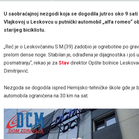
U saobraćajnoj nezgodi koja se dogodila jutros oko 9 sati u
Vlajkovoj u Leskovcu u putnički automobil „alfa romeo“ ob
starijeg biciklistu.
„Reč je o Leskovčaninu S.M.(39) zadobio je ogrebotine po gravi
prelom dense noge. Stabilan je, odrađena je dijagnostika i još u
posmatranju“, rekao je za
Stav
direktor Opšte bolnice Leskova
Dimitrijević.
Nezgoda se dogodila ispred Hemijsko-tehničke škole gde je br
automobila ograničena na 30 km na sat.