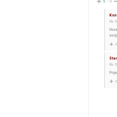
5
0
Kon
O
Hoce
socij
Sta
O
Prij