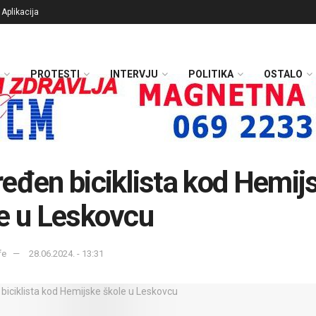
Aplikacija
PROTESTI
INTERVJU
POLITIKA
OSTALO
eđen biciklista kod Hemij
e u Leskovcu
fe
28.06.2024. - 13:31