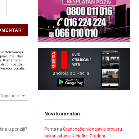
i netoleranciju
pravilima. Nije
a. Komentare i
v drugih osoba.
Rešetka portala.
Najstarije
Novi komentari
ina u penziji?
Panta
na
Gradonačelnik najavio proveru
nakon pitanja Rešetke: Građani