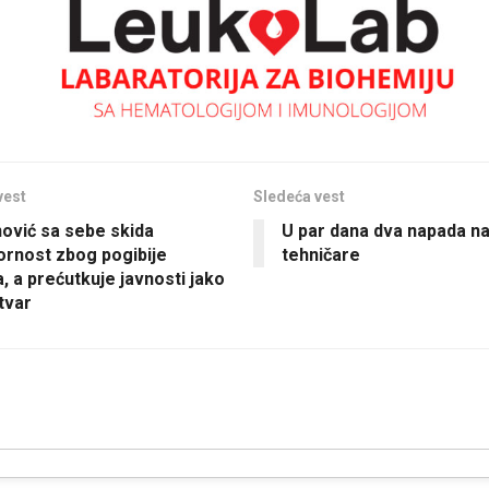
vest
Sledeća vest
nović sa sebe skida
U par dana dva napada n
rnost zbog pogibije
tehničare
, a prećutkuje javnosti jako
tvar