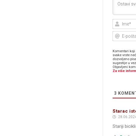
Komentari koji 
svake vrste neć
dozvoljeno pis
sugestije u ve
Objavljeni kome
Za više inform
3
KOMEN
Starac ist
28.06.2024
Stariji bici