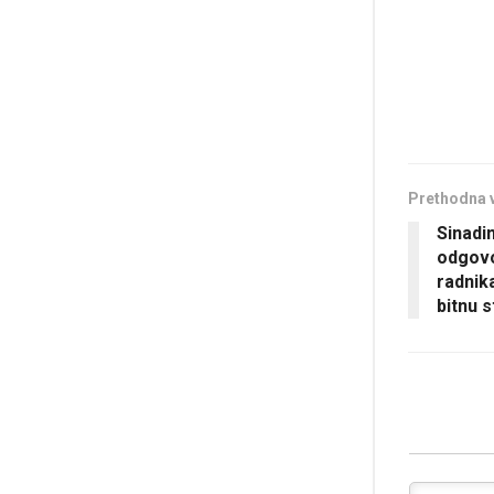
Prethodna 
Sinadi
odgovo
radnika
bitnu s