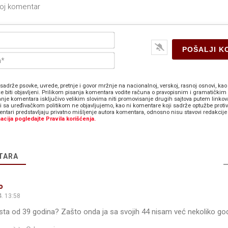
Ime*
E-
pošta*
sadrže psovke, uvrede, pretnje i govor mržnje na nacionalnoj, verskoj, rasnoj osnovi, kao 
e biti objavljeni. Prilikom pisanja komentara vodite računa o pravopisnim i gramatičkim 
anje komentara isključivo velikim slovima niti promovisanje drugih sajtova putem linkov
zi sa uređivačkom politikom ne objavljujemo, kao ni komentare koji sadrže optužbe proti
ntari predstavljaju privatno mišljenje autora komentara, odnosno nisu stavovi redakcije 
acija pogledajte Pravila korišćenja.
TARA
o
. 13:58
klista od 39 godina? Zašto onda ja sa svojih 44 nisam već nekoliko god