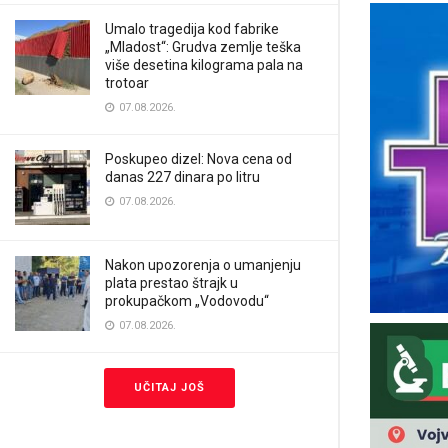
Umalo tragedija kod fabrike
„Mladost“: Grudva zemlje teška
više desetina kilograma pala na
trotoar
07.08.2026.
Poskupeo dizel: Nova cena od
danas 227 dinara po litru
07.08.2026.
Nakon upozorenja o umanjenju
plata prestao štrajk u
prokupačkom „Vodovodu“
07.08.2026.
UČITAJ JOŠ