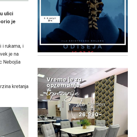
 ulici
orio je
 i rukama, i
vek je na
c Nebojša
zina kretanja