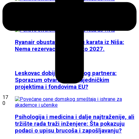
Potvrdili: Ryanair od zimske sezone
obustavlja letove iz Niša
Ryanair obustavio prodaju karata iz Niša:
Nema rezervacija ni za leto 2027.
Leskovac dobija italijanskog partnera:
Sporazum otvara vrata zajedničkim
projektima i fondovima EU?
17
0
Psihologija i medicina i dalje najtraženije, ali
tržište rada traži inženjere: Šta pokazuju
podaci o upisu brucoša i zapošljavanju?