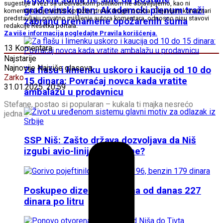
sugestije u vezi sa uređivačkom politikom ne objavljujemo, kao ni
građevinski plen: Akademcki plenum traži
komentare koji sadrže optužbe protiv drugih osoba. Objavljeni komentari
predstavljaju privatno mišljenje autora komentara, odnosno nisu stavovi
zabranu prenamene opožarenih šuma
redakcije Rešetka portala.
Za više informacija pogledajte Pravila korišćenja.
13
Komentara
Najstarije
Najnovije
Najviše glasova
Za flašu i limenku uskoro i kaucija od 10 do
Zarko
15 dinara: Povraćaj novca kada vratite
31.01.2025. 20:59
ambalažu u prodavnicu
Stefane, postao si popularan – kukala ti majka nesrećo
jedna….
SSP Niš: Zašto država dozvoljava da Niš
izgubi avio-linije do Evrope?
Poskupeo dizel: Nova cena od danas 227
dinara po litru