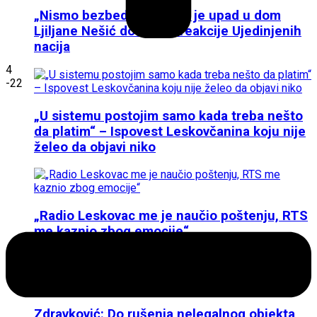
„Nismo bezbedne!“: Kako je upad u dom
Ljiljane Nešić doveo do reakcije Ujedinjenih
nacija
4
-22
„U sistemu postojim samo kada treba nešto
da platim“ – Ispovest Leskovčanina koju nije
želeo da objavi niko
„Radio Leskovac me je naučio poštenju, RTS
me kaznio zbog emocije“
Zdravković: Do rušenja nelegalnog objekta