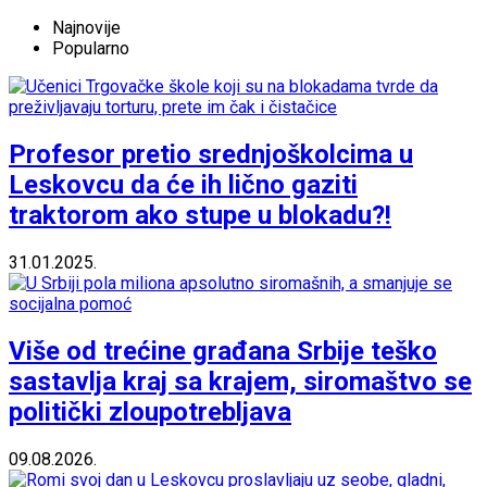
Najnovije
Popularno
Profesor pretio srednjoškolcima u
Leskovcu da će ih lično gaziti
traktorom ako stupe u blokadu?!
31.01.2025.
Više od trećine građana Srbije teško
sastavlja kraj sa krajem, siromaštvo se
politički zloupotrebljava
09.08.2026.