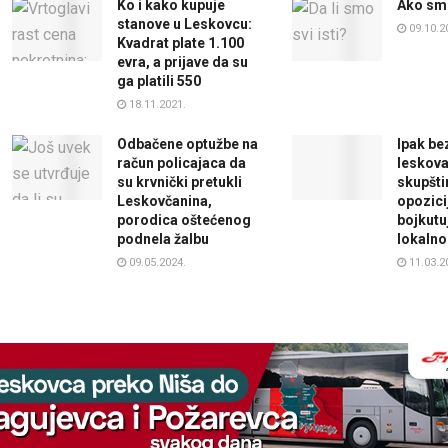
Ko i kako kupuje
Ako sm
stanove u Leskovcu:
09.10.2
Kvadrat plate 1.100
evra, a prijave da su
ga platili 550
18.11.2021.
Odbačene optužbe na
Ipak bez
račun policajaca da
leskova
su krvnički pretukli
skupšti
Leskovčanina,
opozici
porodica oštećenog
bojkutu
podnela žalbu
lokalno
09.05.2024.
11.03.2