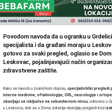
Povodom navoda da u ogranku u
Grdelic
specijalista i da građani moraju u
Leskov
gotovo za svaki pregled, oglasio se
Dom 
Leskovac
, pojašnjavajući način organizac
zdravstvene zaštite.
Kako se navodi u zvaničnom dopisu,
specijalistički pregledi
interne medicine, oftalmologije, ORL, neurologije i ortope
obavljaju se isključivo na sekundarnom nivou
, odnosno u Op
u Leskovcu, dok se u Domu zdravlja obavljaju pregledi kod
iza