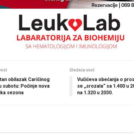
vest
Sledeća vest
tan obilazak Caričinog
Vučićeva obećanja o pros
u subotu: Počinje nova
se „srozala“ sa 1.400 u 2
ička sezona
na 1.320 u 2030.