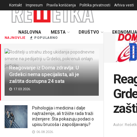
Kontakt
Impresum
Pravila korišćenja
Politika privatnosti
Arhiva vesti
NASLOVNA
MESTA
DRUŠTVO
EKONOMIJA
NAJNOVIJE
POPULARNO
Reagovanje iz Doma zdravlja: U
Grdelici nema specijalista, ali je
Reag
zaštita dostupna 24 sata
Grdel
17.03.2026.
zašt
Psihologija i medicina i dalje
najtraženije, ali tržište rada traži
inženjere: Šta pokazuju podaci o
upisu brucoša i zapošljavanju?
Autor: Rešet
06.08.2026.