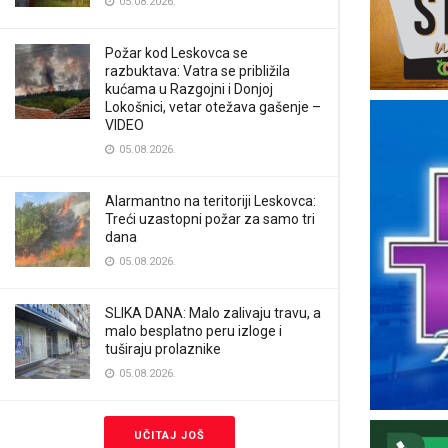
05.08.2026.
Požar kod Leskovca se
razbuktava: Vatra se približila
kućama u Razgojni i Donjoj
Lokošnici, vetar otežava gašenje –
VIDEO
05.08.2026.
Alarmantno na teritoriji Leskovca:
Treći uzastopni požar za samo tri
dana
05.08.2026.
SLIKA DANA: Malo zalivaju travu, a
malo besplatno peru izloge i
tuširaju prolaznike
05.08.2026.
UČITAJ JOŠ