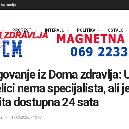
Aplikacija
PROTESTI
INTERVJU
POLITIKA
OSTALO
ovanje iz Doma zdravlja: 
ici nema specijalista, ali j
ita dostupna 24 sata
ka
17.03.2026. - 10:47