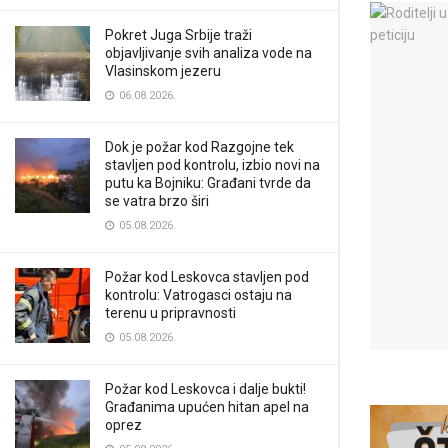
Pokret Juga Srbije traži
objavljivanje svih analiza vode na
Vlasinskom jezeru
06.08.2026.
Dok je požar kod Razgojne tek
stavljen pod kontrolu, izbio novi na
putu ka Bojniku: Građani tvrde da
se vatra brzo širi
05.08.2026.
Požar kod Leskovca stavljen pod
kontrolu: Vatrogasci ostaju na
terenu u pripravnosti
05.08.2026.
Požar kod Leskovca i dalje bukti!
Građanima upućen hitan apel na
oprez