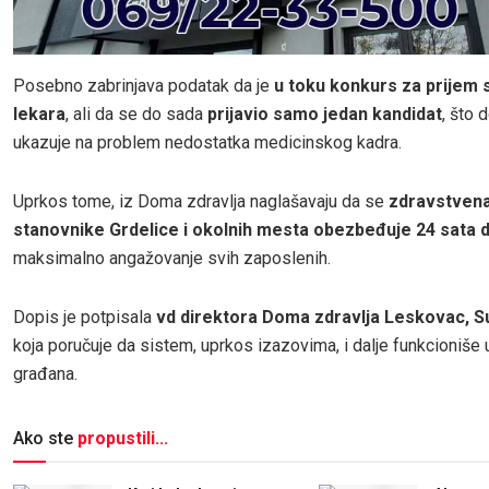
Posebno zabrinjava podatak da je
u toku konkurs za prijem
lekara
, ali da se do sada
prijavio samo jedan kandidat
, što 
ukazuje na problem nedostatka medicinskog kadra.
Uprkos tome, iz Doma zdravlja naglašavaju da se
zdravstvena
stanovnike Grdelice i okolnih mesta obezbeđuje 24 sata
maksimalno angažovanje svih zaposlenih.
Dopis je potpisala
vd direktora Doma zdravlja Leskovac,
S
koja poručuje da sistem, uprkos izazovima, i dalje funkcioniše 
građana.
Ako ste
propustili...