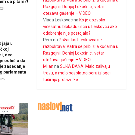
razbuktava: Vatra se približila kućama u
em da pitam?!
Razgojni i Donjoj Lokošnici, vetar
024.
otežava gašenje – VIDEO
Vlada Leskovac
na
Ko je dozvolio
višesatnu blokadu ulica u Leskovcu ako
odobrenje nije postojalo?
Pera
na
Požar kod Leskovca se
 jaja u
razbuktava: Vatra se približila kućama u
čkoj
Razgojni i Donjoj Lokošnici, vetar
ni, deo
otežava gašenje – VIDEO
je odlučio da
je zasedanje
Milan
na
SLIKA DANA: Malo zalivaju
g parlamenta
travu, a malo besplatno peru izloge i
025.
tuširaju prolaznike