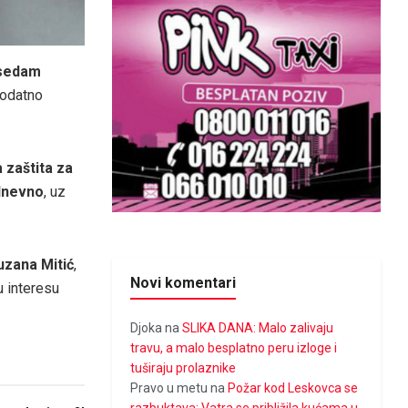
 sedam
dodatno
 zaštita za
 dnevno
, uz
uzana Mitić
,
Novi komentari
u interesu
Djoka
na
SLIKA DANA: Malo zalivaju
travu, a malo besplatno peru izloge i
tuširaju prolaznike
Pravo u metu
na
Požar kod Leskovca se