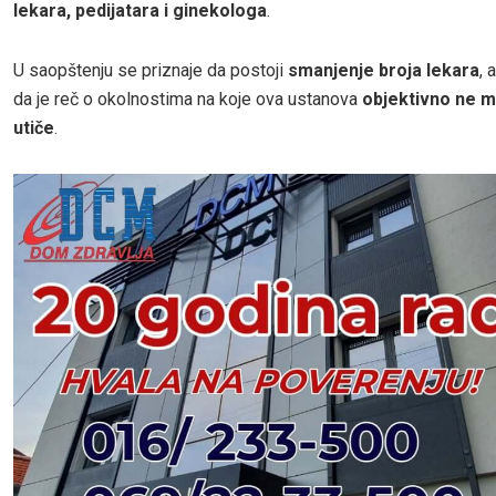
lekara, pedijatara i ginekologa
.
U saopštenju se priznaje da postoji
smanjenje broja lekara
, 
da je reč o okolnostima na koje ova ustanova
objektivno ne 
utiče
.