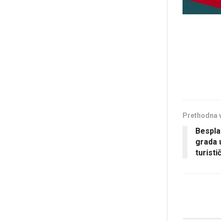
Prethodna 
Bespla
grada 
turist