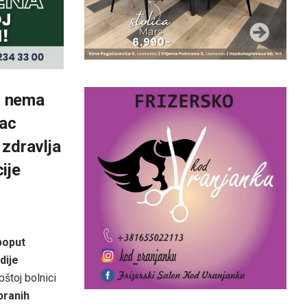
i
nema
ac
zdravlja
ije
 poput
dije
štoj bolnici
branih