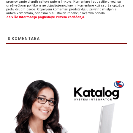
promovisanje drugih sajtova putem linkova. Komentare i sugestije u vezi sa
uređivačkom politikom ne objavljujemo, kao ni komentare koji sadrže optužbe
protiv drugih osoba. Objavljeni komentari predstavljaju privatno mišljenje
autora komentara, odnosno nisu stavovi redakcije Rešetka portala.
Za više informacija pogledajte Pravila korišćenja.
0
KOMENTARA