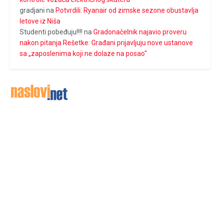
gradjani
na
Potvrdili: Ryanair od zimske sezone obustavlja
letove iz Niša
Studenti pobeđuju!!!!
na
Gradonačelnik najavio proveru
nakon pitanja Rešetke: Građani prijavljuju nove ustanove
sa „zaposlenima koji ne dolaze na posao“