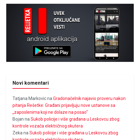
Novi komentari
Tatjana Markovic
na
Gradonačelnik najavio proveru nakon
pitanja Rešetke: Građani prijavljuju nove ustanove sa
„zaposlenima koji ne dolaze na posao“
Bojan
na
Sukob policije i više građana u Leskovcu zbog
kontrole vozača električnog skutera
Zeka
na
Sukob policije i više građana u Leskovcu zbog
kontrole vozača električnog skutera