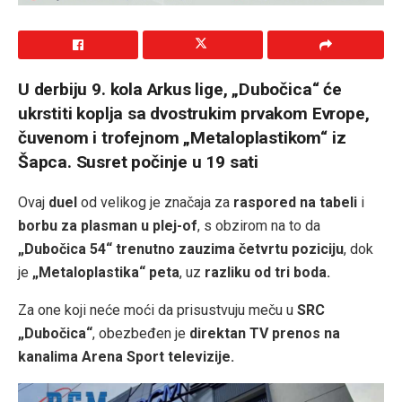
U derbiju 9. kola Arkus lige, „Dubočica“ će
ukrstiti koplja sa dvostrukim prvakom Evrope,
čuvenom i trofejnom „Metaloplastikom“ iz
Šapca. Susret počinje u 19 sati
Ovaj
duel
od velikog je značaja za
raspored na tabeli
i
borbu za plasman u plej-of
, s obzirom na to da
„Dubočica 54“ trenutno zauzima četvrtu poziciju
, dok
je
„Metaloplastika“ peta
, uz
razliku od tri boda.
Za one koji neće moći da prisustvuju meču u
SRC
„Dubočica“
, obezbeđen je
direktan TV prenos na
kanalima Arena Sport televizije.