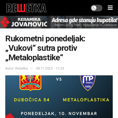
Rukometni ponedeljak:
„Vukovi“ sutra protiv
„Metaloplastike“
Autor: Rešetka
09.11.2025. - 11:23