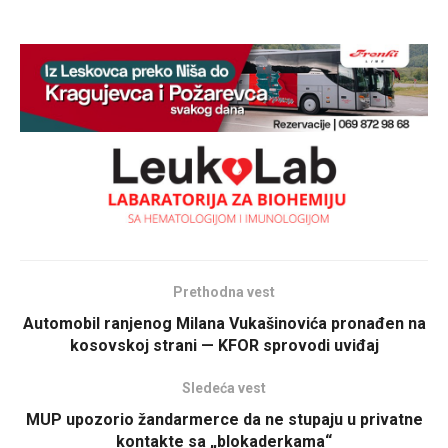
Prethodna vest
Automobil ranjenog Milana Vukašinovića pronađen na
kosovskoj strani — KFOR sprovodi uviđaj
Sledeća vest
MUP upozorio žandarmerce da ne stupaju u privatne
kontakte sa „blokaderkama“