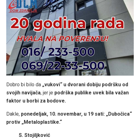
Dobro bi bilo da
„vukovi“ u dvorani dobiju podršku od
svojih navijača
, jer je
podrška publike uvek bila važan
faktor u borbi za bodove.
Dakle,
ponedeljak, 10. novembar, u 19 sati: „Dubočica“
protiv „Metaloplastike.“
S. Stojiljković