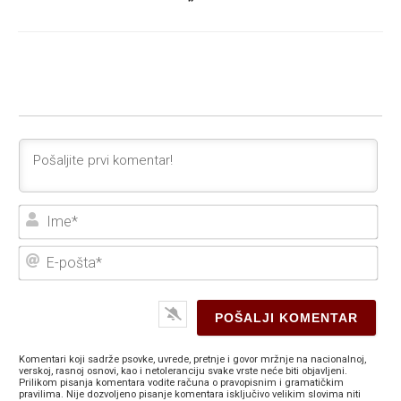
Ime
E-
poš
Komentari koji sadrže psovke, uvrede, pretnje i govor mržnje na nacionalnoj,
verskoj, rasnoj osnovi, kao i netoleranciju svake vrste neće biti objavljeni.
Prilikom pisanja komentara vodite računa o pravopisnim i gramatičkim
pravilima. Nije dozvoljeno pisanje komentara isključivo velikim slovima niti