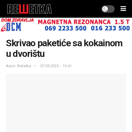
Skrivao paketiće sa kokainom
u dvorištu
Autor: Rešetka
07.05.2025. - 13:41