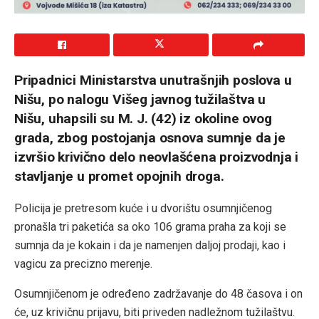
Pripadnici Ministarstva unutrašnjih poslova u
Nišu, po nalogu Višeg javnog tužilaštva u
Nišu, uhapsili su M. J. (42) iz okoline ovog
grada, zbog postojanja osnova sumnje da je
izvršio krivično delo neovlašćena proizvodnja i
stavljanje u promet opojnih droga.
Policija je pretresom kuće i u dvorištu osumnjičenog
pronašla tri paketića sa oko 106 grama praha za koji se
sumnja da je kokain i da je namenjen daljoj prodaji, kao i
vagicu za precizno merenje.
Osumnjičenom je određeno zadržavanje do 48 časova i on
će, uz krivičnu prijavu, biti priveden nadležnom tužilaštvu.