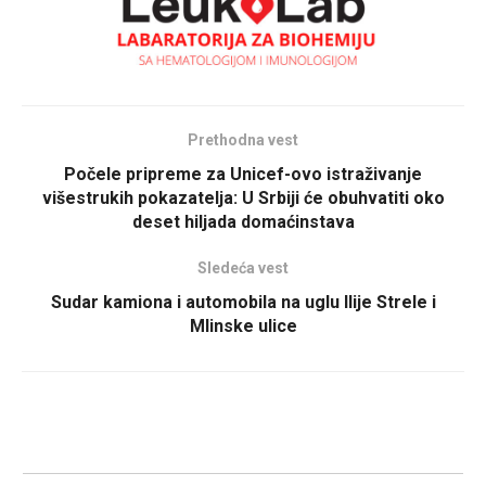
Prethodna vest
Počele pripreme za Unicef-ovo istraživanje
višestrukih pokazatelja: U Srbiji će obuhvatiti oko
deset hiljada domaćinstava
Sledeća vest
Sudar kamiona i automobila na uglu Ilije Strele i
Mlinske ulice