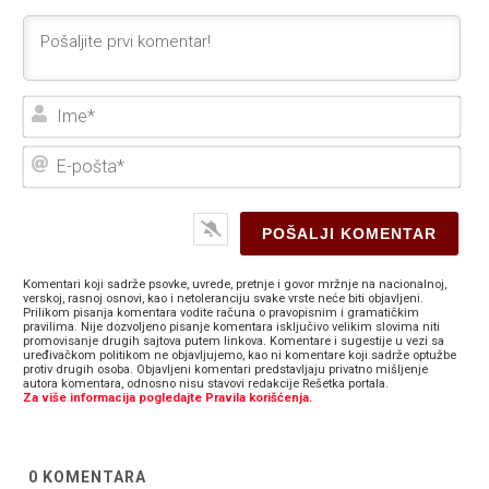
Ime
E-
poš
Komentari koji sadrže psovke, uvrede, pretnje i govor mržnje na nacionalnoj,
verskoj, rasnoj osnovi, kao i netoleranciju svake vrste neće biti objavljeni.
Prilikom pisanja komentara vodite računa o pravopisnim i gramatičkim
pravilima. Nije dozvoljeno pisanje komentara isključivo velikim slovima niti
promovisanje drugih sajtova putem linkova. Komentare i sugestije u vezi sa
uređivačkom politikom ne objavljujemo, kao ni komentare koji sadrže optužbe
protiv drugih osoba. Objavljeni komentari predstavljaju privatno mišljenje
autora komentara, odnosno nisu stavovi redakcije Rešetka portala.
Za više informacija pogledajte Pravila korišćenja.
0
KOMENTARA