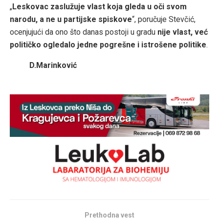
„
Leskovac zaslužuje vlast koja gleda u oči svom
narodu, a ne u partijske spiskove
“, poručuje Stevčić,
ocenjujući da ono što danas postoji u gradu
nije vlast, već
političko ogledalo jedne pogrešne i istrošene politike
.
D.Marinković
Prethodna vest