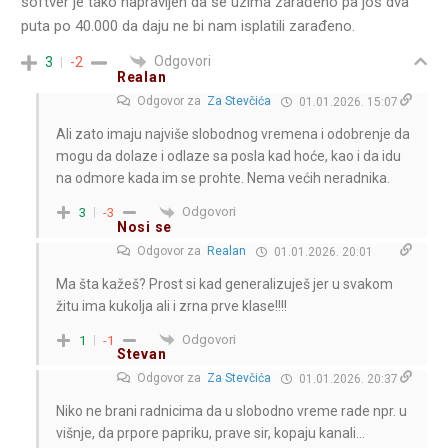
softver je tako napravljen da se uzima zarađeno pa još dva
puta po 40.000 da daju ne bi nam isplatili zarađeno.
Odgovori
3
-2
Realan
Odgovor za
Za Stevčića
01.01.2026. 15:07
Ali zato imaju najviše slobodnog vremena i odobrenje da
mogu da dolaze i odlaze sa posla kad hoće, kao i da idu
na odmore kada im se prohte. Nema većih neradnika.
Odgovori
3
-3
Nosi se
Odgovor za
Realan
01.01.2026. 20:01
Ma šta kažeš? Prost si kad generalizuješ jer u svakom
žitu ima kukolja ali i zrna prve klase!!!!
Odgovori
1
-1
Stevan
Odgovor za
Za Stevčića
01.01.2026. 20:37
Niko ne brani radnicima da u slobodno vreme rade npr. u
višnje, da prpore papriku, prave sir, kopaju kanali…