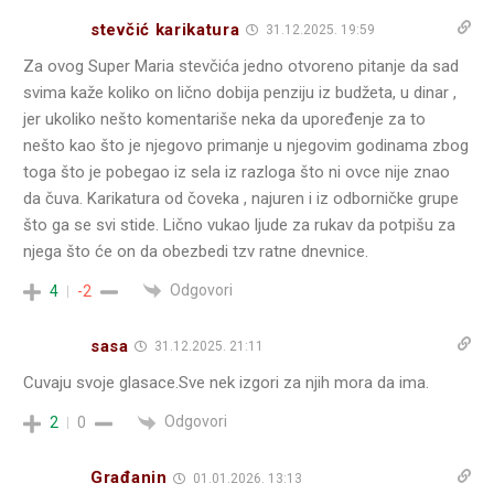
stevčić karikatura
31.12.2025. 19:59
Za ovog Super Maria stevčića jedno otvoreno pitanje da sad
svima kaže koliko on lično dobija penziju iz budžeta, u dinar ,
jer ukoliko nešto komentariše neka da upoređenje za to
nešto kao što je njegovo primanje u njegovim godinama zbog
toga što je pobegao iz sela iz razloga što ni ovce nije znao
da čuva. Karikatura od čoveka , najuren i iz odborničke grupe
što ga se svi stide. Lično vukao ljude za rukav da potpišu za
njega što će on da obezbedi tzv ratne dnevnice.
Odgovori
4
-2
sasa
31.12.2025. 21:11
Cuvaju svoje glasace.Sve nek izgori za njih mora da ima.
Odgovori
2
0
Građanin
01.01.2026. 13:13