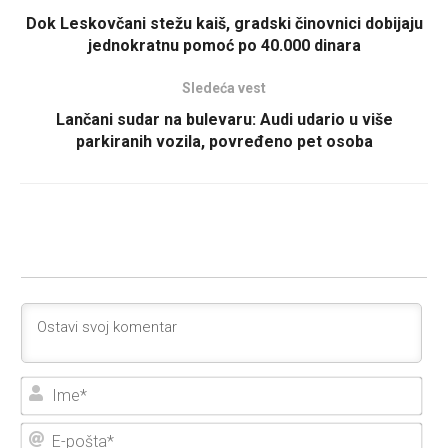
Dok Leskovčani stežu kaiš, gradski činovnici dobijaju
jednokratnu pomoć po 40.000 dinara
Sledeća vest
Lančani sudar na bulevaru: Audi udario u više
parkiranih vozila, povređeno pet osoba
Ime
E-
poš