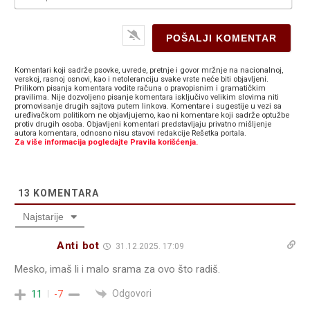
Komentari koji sadrže psovke, uvrede, pretnje i govor mržnje na nacionalnoj,
verskoj, rasnoj osnovi, kao i netoleranciju svake vrste neće biti objavljeni.
Prilikom pisanja komentara vodite računa o pravopisnim i gramatičkim
pravilima. Nije dozvoljeno pisanje komentara isključivo velikim slovima niti
promovisanje drugih sajtova putem linkova. Komentare i sugestije u vezi sa
uređivačkom politikom ne objavljujemo, kao ni komentare koji sadrže optužbe
protiv drugih osoba. Objavljeni komentari predstavljaju privatno mišljenje
autora komentara, odnosno nisu stavovi redakcije Rešetka portala.
Za više informacija pogledajte Pravila korišćenja.
13
KOMENTARA
Najstarije
Anti bot
31.12.2025. 17:09
Mesko, imaš li i malo srama za ovo što radiš.
Odgovori
11
-7