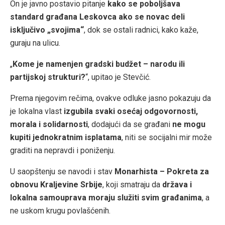
On je javno postavio pitanje
kako se poboljšava
standard građana Leskovca ako se novac deli
isključivo „svojima“
, dok se ostali radnici, kako kaže,
guraju na ulicu.
„
Kome je namenjen gradski budžet – narodu ili
partijskoj strukturi?
“, upitao je Stevčić.
Prema njegovim rečima, ovakve odluke jasno pokazuju da
je lokalna vlast
izgubila svaki osećaj odgovornosti,
morala i solidarnosti
, dodajući da se građani
ne mogu
kupiti jednokratnim isplatama
, niti se socijalni mir može
graditi na nepravdi i poniženju.
U saopštenju se navodi i stav
Monarhista – Pokreta za
obnovu Kraljevine Srbije
, koji smatraju da
država i
lokalna samouprava moraju služiti svim građanima
, a
ne uskom krugu povlašćenih.