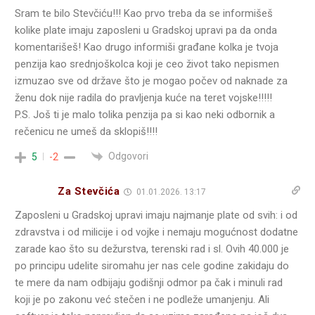
Sram te bilo Stevčiću!!! Kao prvo treba da se informišeš
kolike plate imaju zaposleni u Gradskoj upravi pa da onda
komentarišeš! Kao drugo informiši građane kolka je tvoja
penzija kao srednjoškolca koji je ceo život tako nepismen
izmuzao sve od države što je mogao počev od naknade za
ženu dok nije radila do pravljenja kuće na teret vojske!!!!!
P.S. Još ti je malo tolika penzija pa si kao neki odbornik a
rečenicu ne umeš da sklopiš!!!!
Odgovori
5
-2
Za Stevčića
01.01.2026. 13:17
Zaposleni u Gradskoj upravi imaju najmanje plate od svih: i od
zdravstva i od milicije i od vojke i nemaju mogućnost dodatne
zarade kao što su dežurstva, terenski rad i sl. Ovih 40.000 je
po principu udelite siromahu jer nas cele godine zakidaju do
te mere da nam odbijaju godišnji odmor pa čak i minuli rad
koji je po zakonu već stečen i ne podleže umanjenju. Ali