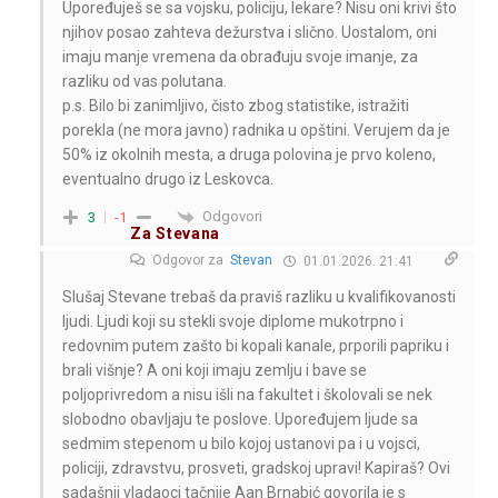
Upoređuješ se sa vojsku, policiju, lekare? Nisu oni krivi što
njihov posao zahteva dežurstva i slično. Uostalom, oni
imaju manje vremena da obrađuju svoje imanje, za
razliku od vas polutana.
p.s. Bilo bi zanimljivo, čisto zbog statistike, istražiti
porekla (ne mora javno) radnika u opštini. Verujem da je
50% iz okolnih mesta, a druga polovina je prvo koleno,
eventualno drugo iz Leskovca.
Odgovori
3
-1
Za Stevana
Odgovor za
Stevan
01.01.2026. 21:41
Slušaj Stevane trebaš da praviš razliku u kvalifikovanosti
ljudi. Ljudi koji su stekli svoje diplome mukotrpno i
redovnim putem zašto bi kopali kanale, prporili papriku i
brali višnje? A oni koji imaju zemlju i bave se
poljoprivredom a nisu išli na fakultet i školovali se nek
slobodno obavljaju te poslove. Upoređujem ljude sa
sedmim stepenom u bilo kojoj ustanovi pa i u vojsci,
policiji, zdravstvu, prosveti, gradskoj upravi! Kapiraš? Ovi
sadašnji vladaoci tačnije Aan Brnabić govorila je s