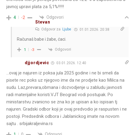
javnoj upravi plata za 5,1%!!!!!
Odgovori
4
-2
Stevan
Odgovor za
Ljube
01.01.2026. 20:38
Računaš babe i žabe, ćaci.
Odgovori
1
-3
djjordjevic
03.01.2026. 12:40
…ovaj je najuren iz poksa jula 2025 godine i ne bi smeli da
pisete rec poks uz njegovo ime da ne prodjete kao Milica na
sudu. Laz,prevara,obmana i dozvodjenje u zabludu javnosti
radi materijalne koristi.VJT Beograd vodi postupak. Po
ministarstvu zvanicno se zna ko je upisan a ko ispisan tj
najuren. Gradski odbor koji je ovaj predvodio je raspusten i ne
postoji. Predsednik odbora i Jablanickog imate na novom
sajtu . srbijakraljevina.rs
Odgovori
1
0