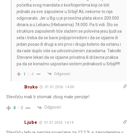
početka svog mandata o koeficijentima koji će biti
jednaki za sve zaposlene u Srbiji! Ali, nekome to nije
odgovaralo. Jer u Bg-u je prosečna plata skoro 200.000
dinara a u Lebanu (Hlebanima) 74.000. Pa ti vidi. Što se
strukture zaposlenih tiče slažem se polovina jesu ljudi sa
sela i treba da se bave poljoprivredom i da se izjasne ili
jedan posao ili drugi a oni prvo i drugo koleno da ostanu i
da rade duplo više sa udvostručenim zaradama. Takođe
Stevane lekari da se izjasne privatna ili državna praksa
pa da se konačno uspostavi sistem jednakosti u Srbiji!!!!!
Odgovori
1
-1
Bruko
01.01.2026. 14:00
Stevčiću mali ti stomak zbog male penzije!
Odgovori
4
0
Ljube
01.01.2026. 14:19
Stevčiću tebi je penzija povećana za 12.2 % a zaposlenima u