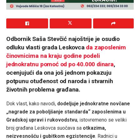
Odbornik Saša Stevčić najoštrije je osudio
odluku vlasti grada Leskovca
da zaposlenim
činovnicima na kraju godine podeli
jednokratnu pomoć od po 40.000 dinara
,
ocenjujući da ona još jednom pokazuju
potpunu otuđenost od naroda i stvarnih
životnih problema građana.
Dok vlast, kako navodi,
dodeljuje jednokratne novčane
„nagrade za poboljšanje standarda“ zaposlenima u
Gradskoj upravi i rukovodstvu
, istovremeno se veliki
broj građana Leskovca suočava sa
otkazima,
neizvesnošću i gubitkom egzistencije
. Radnici u