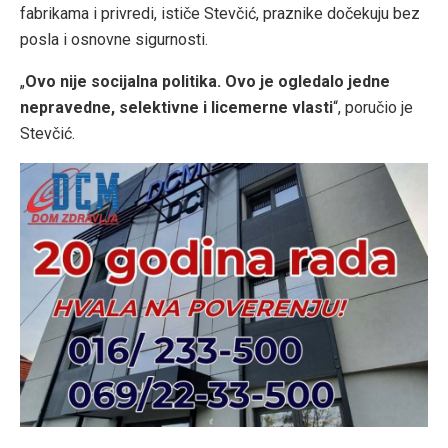
fabrikama i privredi, ističe Stevčić, praznike dočekuju bez
posla i osnovne sigurnosti.
„
Ovo nije socijalna politika. Ovo je ogledalo jedne
nepravedne, selektivne i licemerne vlasti
“, poručio je
Stevčić.