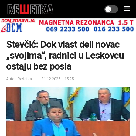
Stevčić: Dok vlast deli novac
„svojima“, radnici u Leskovcu
ostaju bez posla
Autor: Rešetka
31.12.2025. - 15:25