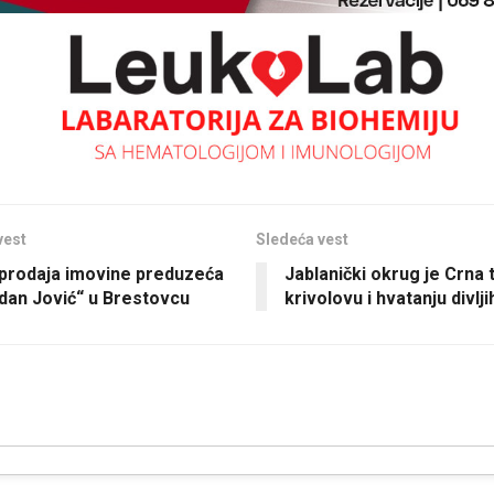
vest
Sledeća vest
prodaja imovine preduzeća
Jablanički okrug je Crna 
dan Jović“ u Brestovcu
krivolovu i hvatanju divlji