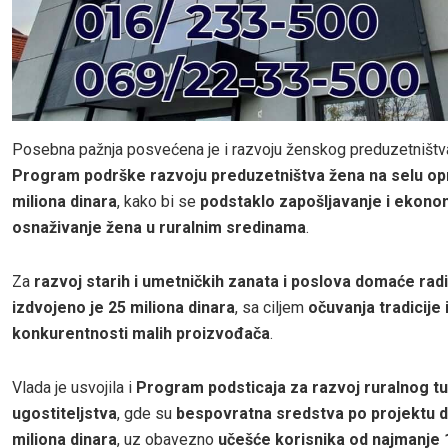
Posebna pažnja posvećena je i razvoju ženskog preduzetništva
Program podrške razvoju preduzetništva žena na selu op
miliona dinara
, kako bi se
podstaklo zapošljavanje i ekon
osnaživanje žena u ruralnim sredinama
.
Za
razvoj starih i umetničkih zanata i poslova domaće rad
izdvojeno je 25 miliona dinara
, sa ciljem
očuvanja tradicije 
konkurentnosti malih proizvođača
.
Vlada je usvojila i
Program podsticaja za razvoj ruralnog tu
ugostiteljstva
, gde su
bespovratna sredstva po projektu d
miliona dinara
, uz obavezno
učešće korisnika od najmanje 