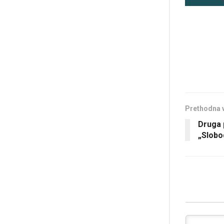
Prethodna 
Druga 
„Slobo