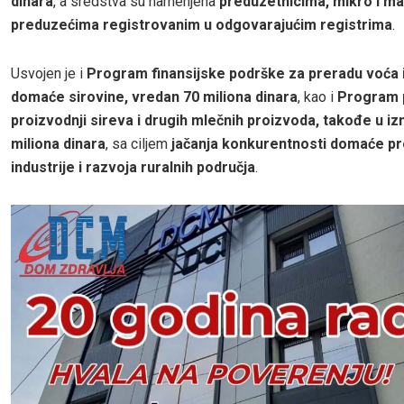
dinara
, a sredstva su namenjena
preduzetnicima, mikro i ma
preduzećima registrovanim u odgovarajućim registrima
.
Usvojen je i
Program finansijske podrške za preradu voća 
domaće sirovine, vredan 70 miliona dinara
, kao i
Program 
proizvodnji sireva i drugih mlečnih proizvoda, takođe u i
miliona dinara
, sa ciljem
jačanja konkurentnosti domaće 
industrije i razvoja ruralnih područja
.