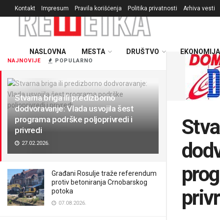
Kontakt
Impresum
Pravila korišćenja
Politika privatnosti
Arhiva vesti
NASLOVNA
MESTA
DRUŠTVO
EKONOMIJA
NAJNOVIJE
POPULARNO
Stvarna briga ili predizborno
dodvoravanje: Vlada usvojila šest
programa podrške poljoprivredi i
Stva
privredi
dodv
27.02.2026.
prog
Građani Rosulje traže referendum
protiv betoniranja Crnobarskog
priv
potoka
07.08.2026.