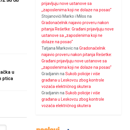
prijavljuju nove ustanove sa
„zaposlenima koji ne dolaze na posao“
Stojanovići Marko i Milos
na
Gradonačelnik najavio proveru nakon
pitanja Rešetke: Građani prijavljuju nove
ustanove sa „zaposlenima koji ne
dolaze na posao“
Tatjana Markovic
na
Gradonačelnik
najavio proveru nakon pitanja Rešetke:
Građani prijavljuju nove ustanove sa
„zaposlenima koji ne dolaze na posao“
tačka u
Gradjanin
na
Sukob policije i više
h ptica
građana u Leskovcu zbog kontrole
vozača električnog skutera
Gradjanin
na
Sukob policije i više
građana u Leskovcu zbog kontrole
vozača električnog skutera