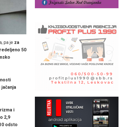
, pa je
za
redeljeno 50
omsko
inosti
i jačanja
rizma i
o 2,9
10 odsto