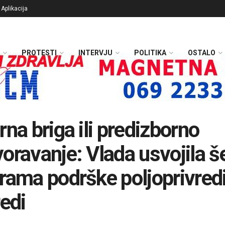
Aplikacija
PROTESTI
INTERVJU
POLITIKA
OSTALO
rna briga ili predizborno
oravanje: Vlada usvojila š
rama podrške poljoprivredi
redi