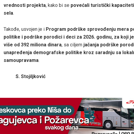
vrednosti projekta
, kako bi se
povećali turistički kapaciteti
sela
.
Takođe, usvojen je i
Program podrške sprovođenju mera p
politike i podrške porodici i deci za 2026. godinu, za koji j
više od 392 miliona dinara
, sa ciljem
jačanja podrške porod
unapređenja demografske politike kroz saradnju sa loka
samoupravama
.
S. Stojiljković