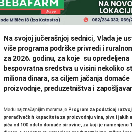
Na svojoj jučerašnjoj sednici, Vlada je us
više programa podrške privredi i ruralno
za 2026. godinu, za koje su opredeljena
bespovratna sredstva u visini nekoliko s
miliona dinara, sa ciljem jačanja domaće
proizvodnje, preduzetništva i zapošljava
Među najznačajnijim merama je
Program za podsticaj razvoj
prerađivačkih kapaciteta za proizvodnju vina, piva i jakih 
pića od 100 odsto domaće sirovine, za koji je namenjeno 