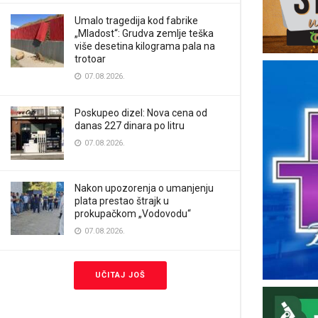
Umalo tragedija kod fabrike
„Mladost“: Grudva zemlje teška
više desetina kilograma pala na
trotoar
07.08.2026.
Poskupeo dizel: Nova cena od
danas 227 dinara po litru
07.08.2026.
Nakon upozorenja o umanjenju
plata prestao štrajk u
prokupačkom „Vodovodu“
07.08.2026.
UČITAJ JOŠ