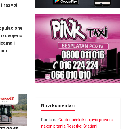
 i razvoj
opulacione
e izdvojeno
icama i
lnim
Novi komentari
Panta
na
Gradonačelnik najavio proveru
nakon pitanja Rešetke: Građani