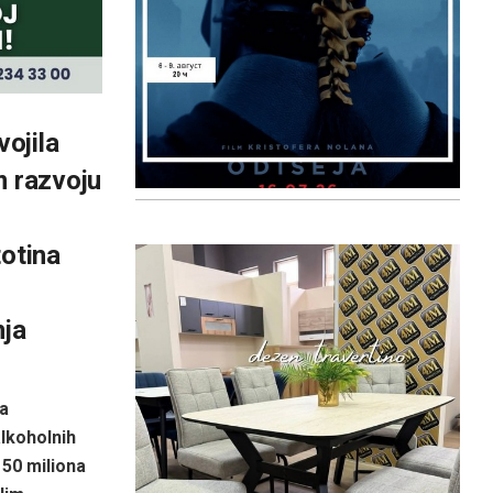
vojila
m razvoju
totina
nja
a
alkoholnih
150 miliona