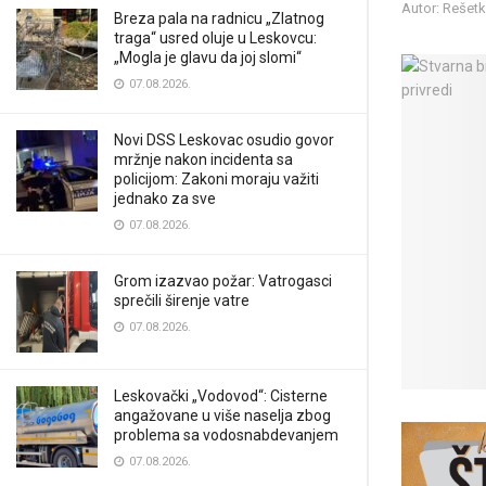
Autor: Rešet
Breza pala na radnicu „Zlatnog
traga“ usred oluje u Leskovcu:
„Mogla je glavu da joj slomi“
07.08.2026.
Novi DSS Leskovac osudio govor
mržnje nakon incidenta sa
policijom: Zakoni moraju važiti
jednako za sve
07.08.2026.
Grom izazvao požar: Vatrogasci
sprečili širenje vatre
07.08.2026.
Leskovački „Vodovod“: Cisterne
angažovane u više naselja zbog
problema sa vodosnabdevanjem
07.08.2026.