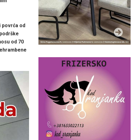
lim
i povrća od
podrške
znosu od 70
prehrambene