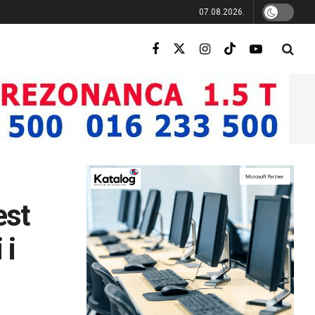
07.08.2026.
est
 i