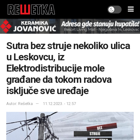
Sutra bez struje nekoliko ulica
u Leskovcu, iz
Elektrodistribucije mole
građane da tokom radova
isključe sve uređaje
Autor: Rešetka
11.12.2023. - 12:57