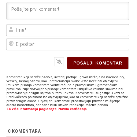
Ime
E-
poš
Komentari koji sadrže psovke, uvrede, pretnje i govor mržnje na nacionalnoj,
verskoj, rasnoj osnovi, kao i netoleranciju svake vrste neće biti objavljeni.
Prilikom pisanja komentara vodite računa o pravopisnim i gramatičkim
pravilima. Nije dozvoljeno pisanje komentara isključivo velikim slovima niti
promovisanje drugih sajtova putem linkova. Komentare i sugestije u vezi sa
uređivačkom politikom ne objavljujemo, kao ni komentare koji sadrže optužbe
protiv drugih osoba. Objavljeni komentari predstavljaju privatno mišljenje
autora komentara, odnosno nisu stavovi redakcije Rešetka portala.
Za više informacija pogledajte Pravila korišćenja.
0
KOMENTARA