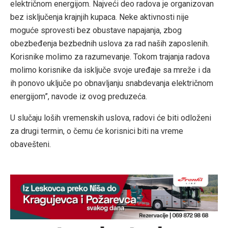
električnom energijom. Najveći deo radova je organizovan
bez isključenja krajnjih kupaca. Neke aktivnosti nije
moguće sprovesti bez obustave napajanja, zbog
obezbeđenja bezbednih uslova za rad naših zaposlenih.
Korisnike molimo za razumevanje. Tokom trajanja radova
molimo korisnike da isključe svoje uređaje sa mreže i da
ih ponovo uključe po obnavljanju snabdevanja električnom
energijom”, navode iz ovog preduzeća.
U slučaju loših vremenskih uslova, radovi će biti odloženi
za drugi termin, o čemu će korisnici biti na vreme
obavešteni.