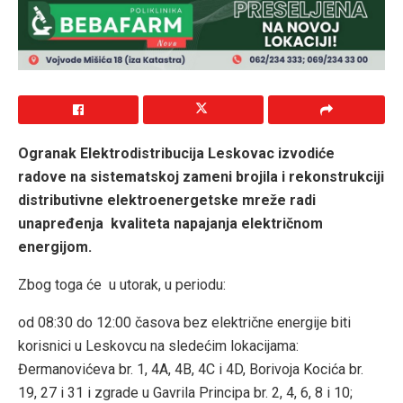
Ogranak Elektrodistribucija Leskovac izvodiće
radove na sistematskoj zameni brojila i rekonstrukciji
distributivne elektroenergetske mreže radi
unapređenja kvaliteta napajanja električnom
energijom.
Zbog toga će u utorak, u periodu:
od 08:30 do 12:00 časova bez električne energije biti
korisnici u Leskovcu na sledećim lokacijama:
Đermanovićeva br. 1, 4A, 4B, 4C i 4D, Borivoja Kocića br.
19, 27 i 31 i zgrade u Gavrila Principa br. 2, 4, 6, 8 i 10;