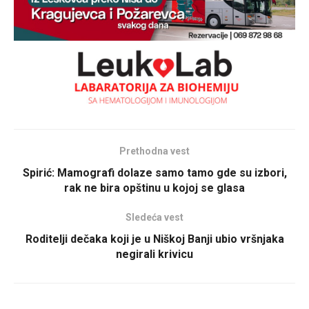
Prethodna vest
Spirić: Mamografi dolaze samo tamo gde su izbori,
rak ne bira opštinu u kojoj se glasa
Sledeća vest
Roditelji dečaka koji je u Niškoj Banji ubio vršnjaka
negirali krivicu