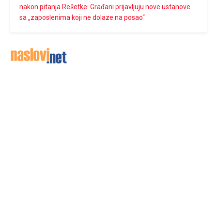
nakon pitanja Rešetke: Građani prijavljuju nove ustanove
sa „zaposlenima koji ne dolaze na posao“