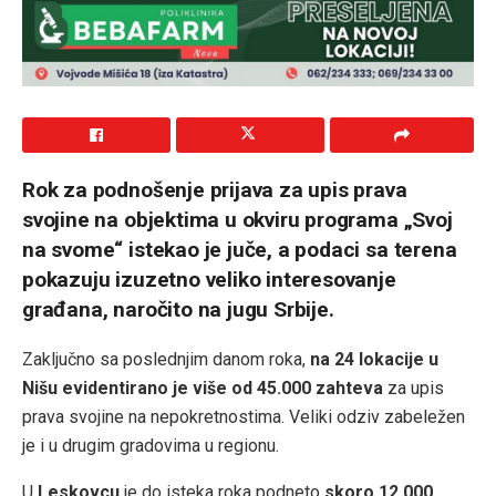
Rok za podnošenje prijava za upis prava
svojine na objektima u okviru programa „Svoj
na svome“ istekao je juče, a podaci sa terena
pokazuju izuzetno veliko interesovanje
građana, naročito na jugu Srbije.
Zaključno sa poslednjim danom roka,
na 24 lokacije u
Nišu evidentirano je više od 45.000 zahteva
za upis
prava svojine na nepokretnostima. Veliki odziv zabeležen
je i u drugim gradovima u regionu.
U
Leskovcu
je do isteka roka podneto
skoro 12.000