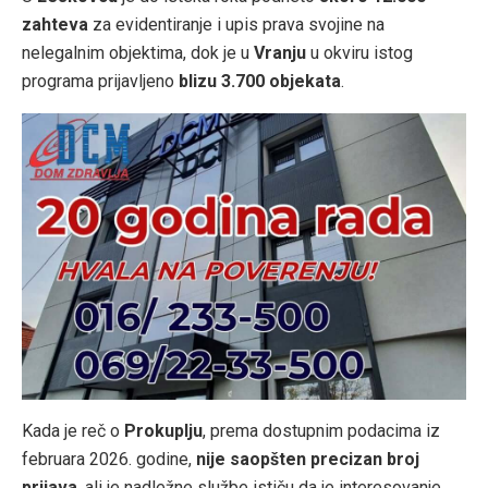
zahteva
za evidentiranje i upis prava svojine na
nelegalnim objektima, dok je u
Vranju
u okviru istog
programa prijavljeno
blizu 3.700 objekata
.
Kada je reč o
Prokuplju
, prema dostupnim podacima iz
februara 2026. godine,
nije saopšten precizan broj
prijava
, ali je nadležne službe ističu da je interesovanje