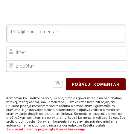
Ime
E-
poš
Komentari koji sadrže psovke, uvrede, pretnje i govor mržnje na nacionalnoj,
verskoj, rasnoj osnovi, kao i netoleranciju svake vrste neće biti objavljeni.
Prilikom pisanja komentara vodite računa o pravopisnim i gramatičkim
pravilima. Nije dozvoljeno pisanje komentara isključivo velikim slovima niti
promovisanje drugih sajtova putem linkova. Komentare i sugestije u vezi sa
uređivačkom politikom ne objavljujemo, kao ni komentare koji sadrže optužbe
protiv drugih osoba. Objavljeni komentari predstavljaju privatno mišljenje
autora komentara, odnosno nisu stavovi redakcije Rešetka portala.
Za više informacija pogledajte Pravila korišćenja.