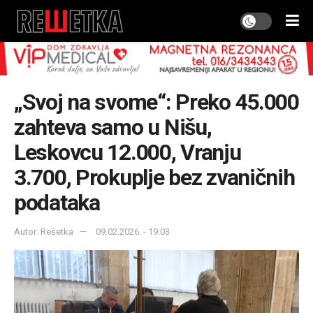
„Svoj na svome“: Preko 45.000
zahteva samo u Nišu,
Leskovcu 12.000, Vranju
3.700, Prokuplje bez zvaničnih
podataka
Autor: Rešetka
09.02.2026. - 19:03