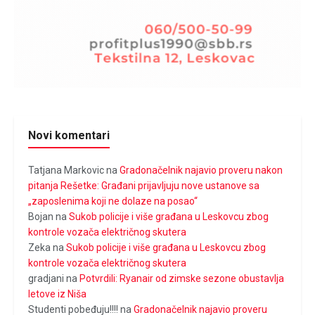
Novi komentari
Tatjana Markovic
na
Gradonačelnik najavio proveru nakon
pitanja Rešetke: Građani prijavljuju nove ustanove sa
„zaposlenima koji ne dolaze na posao“
Bojan
na
Sukob policije i više građana u Leskovcu zbog
kontrole vozača električnog skutera
Zeka
na
Sukob policije i više građana u Leskovcu zbog
kontrole vozača električnog skutera
gradjani
na
Potvrdili: Ryanair od zimske sezone obustavlja
letove iz Niša
Studenti pobeđuju!!!!
na
Gradonačelnik najavio proveru