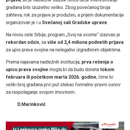
građana bilo izuzetno veliko. Zbog povećanog broja
zahteva, rok za prijave je produžen, a prijem dokumentacije
organizovan je i u
Svečanoj sali Gradske uprave
.
Na nivou cele Srbije, program „Svoj na svome“ izazvao je
rekordan odziv
, sa
više od 2,4 miliona podnetih prijava
za upis prava svojine na nelegalno izgrađenim objektima.
Prema najavama nadležnih institucija,
prva rešenja o
upisu prava svojine
mogla bi da budu doneta
tokom
februara ili početkom marta 2026. godine
, čime bi
veliki broj građana prvi put stekao formalno-pravni osnov
za raspolaganje svojom imovinom.
D.Marinković