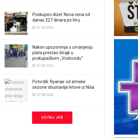
Poskupeo dizel: Nova cena od
danas 227 dinara po litru
07.08.2026.
Nakon upozorenja o umanjenju
plata prestao štrajk u
prokupačkom „Vodovodu“
07.08.2026.
Potvrdili: Ryanair od zimske
sezone obustavlja letove iz Niša
07.08.2026.
UČITAJ JOŠ