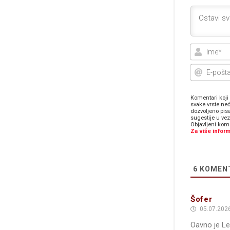
Komentari koji 
svake vrste neć
dozvoljeno pis
sugestije u ve
Objavljeni kome
Za više inform
6
KOMEN
Šofer
05.07.2026
Oavno je Le