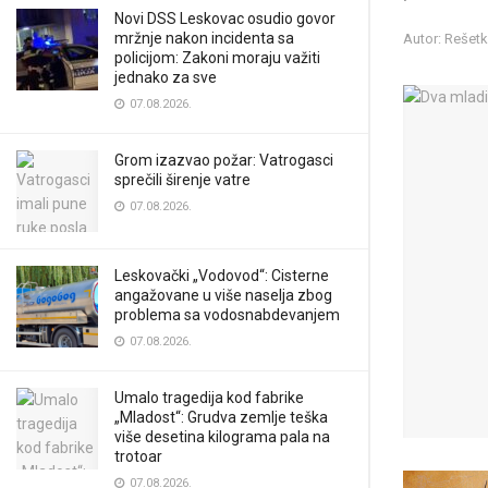
Novi DSS Leskovac osudio govor
mržnje nakon incidenta sa
Autor: Rešet
policijom: Zakoni moraju važiti
jednako za sve
07.08.2026.
Grom izazvao požar: Vatrogasci
sprečili širenje vatre
07.08.2026.
Leskovački „Vodovod“: Cisterne
angažovane u više naselja zbog
problema sa vodosnabdevanjem
07.08.2026.
Umalo tragedija kod fabrike
„Mladost“: Grudva zemlje teška
više desetina kilograma pala na
trotoar
07.08.2026.