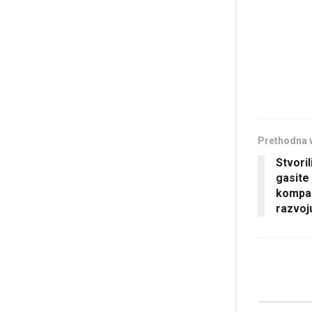
Prethodna 
Stvoril
gasite
kompan
razvoj