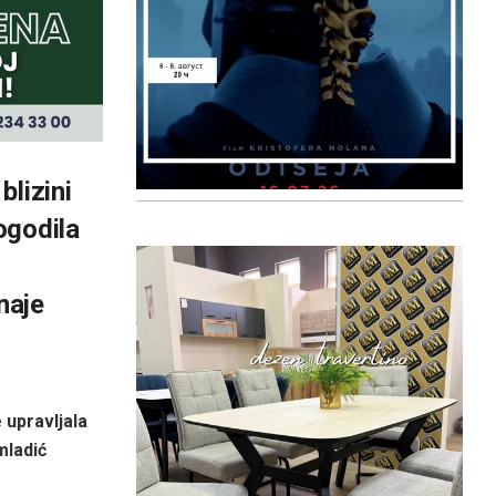
blizini
ogodila
naje
 upravljala
mladić