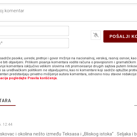
Ime*
E-
pošta*
sadrže psovke, uvrede, pretnje i govor mržnje na nacionalnoj, verskoj, rasnoj osnovi, kao 
e biti objavljeni. Prilikom pisanja komentara vodite računa o pravopisnim i gramatičkim 
anje komentara isključivo velikim slovima niti promovisanje drugih sajtova putem linkov
zi sa uređivačkom politikom ne objavljujemo, kao ni komentare koji sadrže optužbe proti
ntari predstavljaju privatno mišljenje autora komentara, odnosno nisu stavovi redakcije 
acija pogledajte Pravila korišćenja.
TARA
. 12:44
skovac i okolina nešto između Teksasa i „Bliskog istoka“ . Seljaka i 