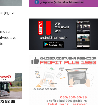
 a njegovo
rnosti
utvrde sve
de.