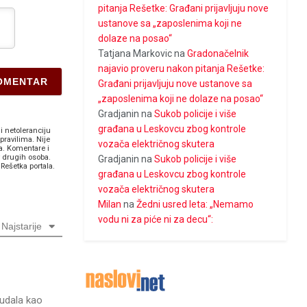
pitanja Rešetke: Građani prijavljuju nove
ustanove sa „zaposlenima koji ne
dolaze na posao“
Tatjana Markovic
na
Gradonačelnik
najavio proveru nakon pitanja Rešetke:
Građani prijavljuju nove ustanove sa
„zaposlenima koji ne dolaze na posao“
Gradjanin
na
Sukob policije i više
građana u Leskovcu zbog kontrole
i netoleranciju
pravilima. Nije
vozača električnog skutera
a. Komentare i
v drugih osoba.
Gradjanin
na
Sukob policije i više
Rešetka portala.
građana u Leskovcu zbog kontrole
vozača električnog skutera
Milan
na
Žedni usred leta: „Nemamo
vodu ni za piće ni za decu“:
Najstarije
budala kao