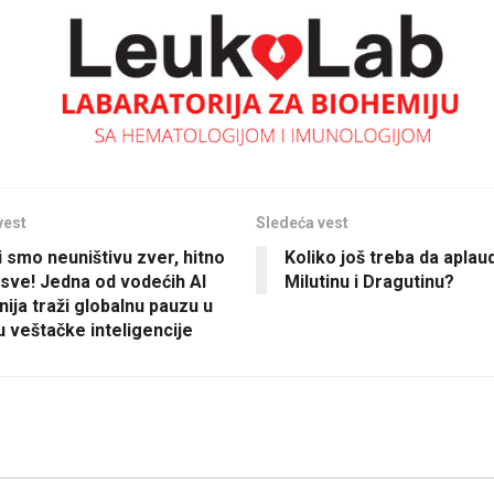
vest
Sledeća vest
i smo neuništivu zver, hitno
Koliko još treba da apla
 sve! Jedna od vodećih AI
Milutinu i Dragutinu?
ija traži globalnu pauzu u
u veštačke inteligencije