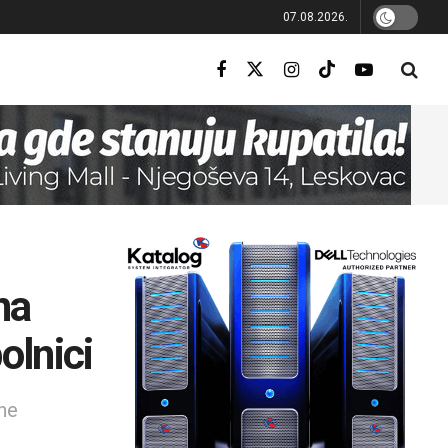
07.08.2026.
na
olnici
ne