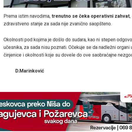
Prema istim navodima,
trenutno se čeka operativni zahvat
,
zdravstveno stanje za sada nije zvanično saopšteno.
Okolnosti pod kojima je došlo do sudara, kao ni stepen odgovo
učesnika, za sada nisu poznati. Očekuje se da nadležni organi 
činjenice i okolnosti koje su dovele do ove saobraćajne nezgo
D.Marinković