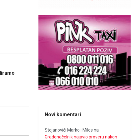
udiramo
Novi komentari
Stojanovići Marko i Milos
na
Gradonačelnik najavio proveru nakon