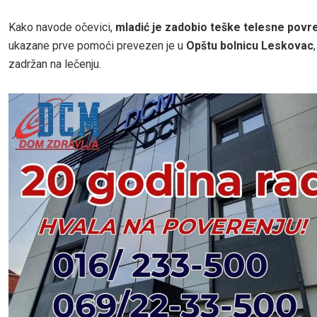
Kako navode očevici,
mladić je zadobio teške telesne povr
ukazane prve pomoći prevezen je u
Opštu bolnicu Leskovac
zadržan na lečenju.