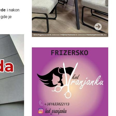
ede
i nakon
, gde je