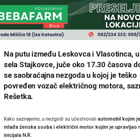
Na putu između Leskovca i Vlasotinca, u 
sela Stajkovce, juče oko 17.30 časova d
se saobraćajna nezgoda u kojoj je teško
povređen vozač električnog motora, saz
Rešetka.
Kako saznajemo, u nezgodi su učestvovali
automobil kojim je
mlađa ženska osoba i električni motor kojim je upravljao 
inicijala N.R.