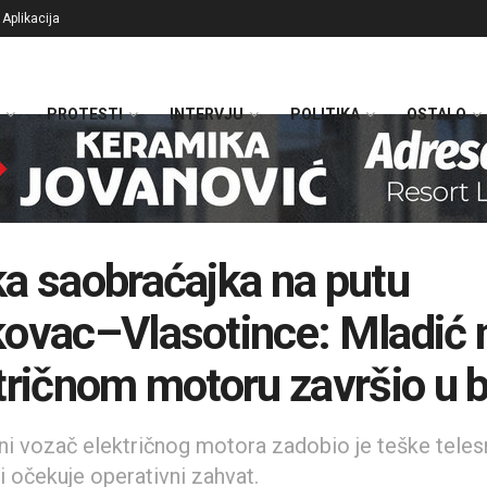
Aplikacija
PROTESTI
INTERVJU
POLITIKA
OSTALO
a saobraćajka na putu
ovac–Vlasotince: Mladić 
tričnom motoru završio u b
i vozač električnog motora zadobio je teške teles
i očekuje operativni zahvat.