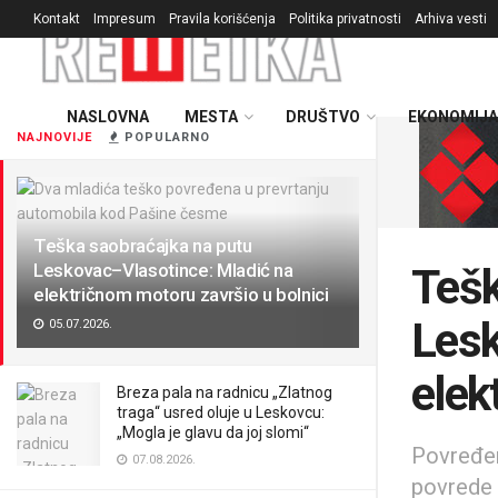
Kontakt
Impresum
Pravila korišćenja
Politika privatnosti
Arhiva vesti
NASLOVNA
MESTA
DRUŠTVO
EKONOMIJA
NAJNOVIJE
POPULARNO
Teška saobraćajka na putu
Leskovac–Vlasotince: Mladić na
Tešk
električnom motoru završio u bolnici
Lesk
05.07.2026.
elek
Breza pala na radnicu „Zlatnog
traga“ usred oluje u Leskovcu:
„Mogla je glavu da joj slomi“
Povređen
07.08.2026.
povrede 