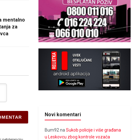
 na mentalno
tanja za
ovca
Novi komentari
Bum92
na
Sukob policije i više građana
u Leskovcu zbog kontrole vozača
i netoleranciju