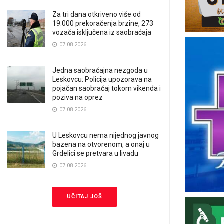
Za tri dana otkriveno više od
19.000 prekoračenja brzine, 273
vozača isključena iz saobraćaja
07.08.2026.
Jedna saobraćajna nezgoda u
Leskovcu: Policija upozorava na
pojačan saobraćaj tokom vikenda i
poziva na oprez
07.08.2026.
U Leskovcu nema nijednog javnog
bazena na otvorenom, a onaj u
Grdelici se pretvara u livadu
07.08.2026.
UČITAJ JOŠ