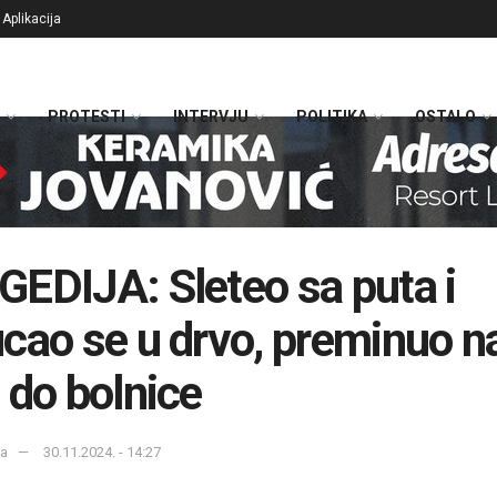
Aplikacija
PROTESTI
INTERVJU
POLITIKA
OSTALO
EDIJA: Sleteo sa puta i
cao se u drvo, preminuo n
 do bolnice
ka
30.11.2024. - 14:27