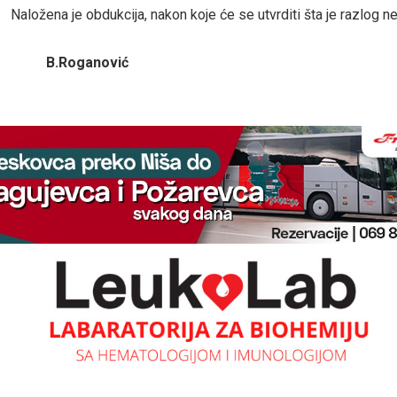
Naložena je obdukcija, nakon koje će se utvrditi šta je razlog n
B.Roganović