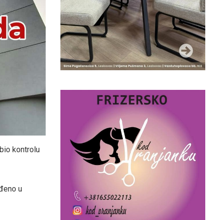
bio kontrolu
rđeno u