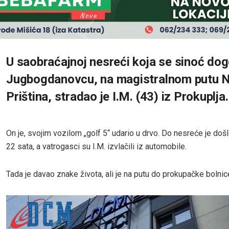
U saobraćajnoj nesreći koja se sinoć dog
Jugbogdanovcu, na magistralnom putu N
Priština, stradao je I.M. (43) iz Prokuplja.
On je, svojim vozilom „golf 5“ udario u drvo. Do nesreće je doš
22 sata, a vatrogasci su I.M. izvlačili iz automobile.
Tada je davao znake života, ali je na putu do prokupačke bolni