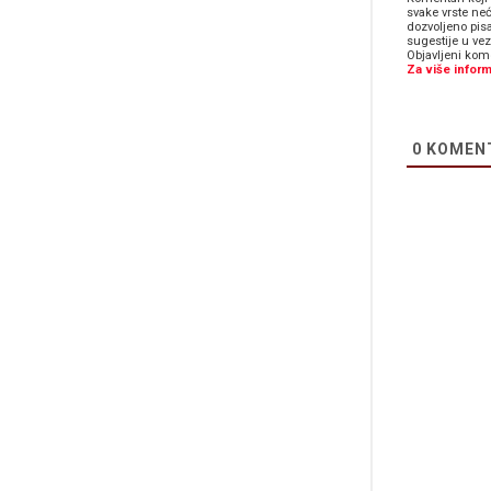
svake vrste neć
dozvoljeno pis
sugestije u ve
Objavljeni kome
Za više inform
0
KOMEN