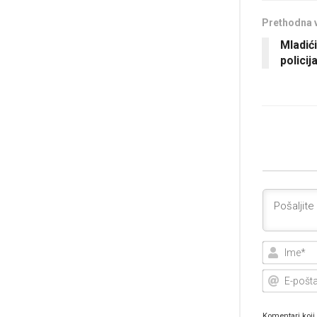
Prethodna 
Mladići
policij
Komentari koji 