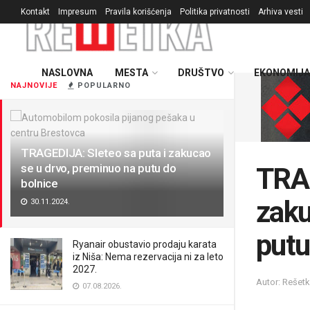
Kontakt
Impresum
Pravila korišćenja
Politika privatnosti
Arhiva vesti
NASLOVNA
MESTA
DRUŠTVO
EKONOMIJA
NAJNOVIJE
POPULARNO
TRAGEDIJA: Sleteo sa puta i zakucao
se u drvo, preminuo na putu do
TRAG
bolnice
zaku
30.11.2024.
putu
Ryanair obustavio prodaju karata
iz Niša: Nema rezervacija ni za leto
2027.
Autor: Rešet
07.08.2026.