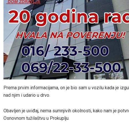
Prema prvim informacijama, on je bio sam u vozilu kada je izgu
nad njim i udario u drvo.
Obavljen je uviđaj, nema sumnjivih okolnosti, kako nam je potv
Osnovnom tužilaštvu u Prokuplju.