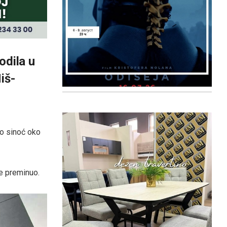
odila u
iš-
lo sinoć oko
ce preminuo.