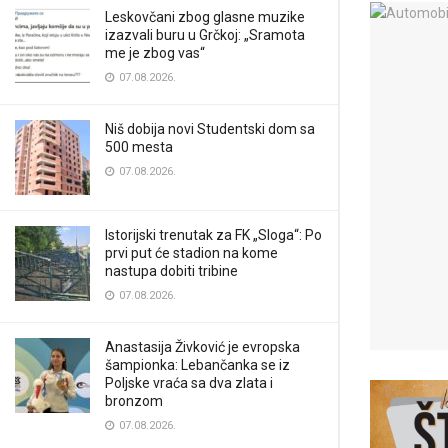
Leskovčani zbog glasne muzike
izazvali buru u Grčkoj: „Sramota
me je zbog vas“
07.08.2026.
Niš dobija novi Studentski dom sa
500 mesta
07.08.2026.
Istorijski trenutak za FK „Sloga“: Po
prvi put će stadion na kome
nastupa dobiti tribine
07.08.2026.
Anastasija Živković je evropska
šampionka: Lebančanka se iz
Poljske vraća sa dva zlata i
bronzom
07.08.2026.