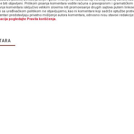
e biti objavljeni. Prilikom pisanja komentara vodite računa o pravopisnim i gramatičkim 
anje komentara isključivo velikim slovima niti promovisanje drugih sajtova putem linkov
zi sa uređivačkom politikom ne objavljujemo, kao ni komentare koji sadrže optužbe proti
ntari predstavljaju privatno mišljenje autora komentara, odnosno nisu stavovi redakcije 
acija pogledajte Pravila korišćenja.
TARA