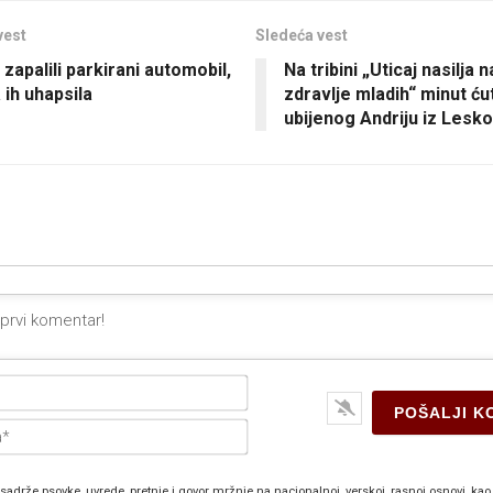
vest
Sledeća vest
 zapalili parkirani automobil,
Na tribini „Uticaj nasilja
a ih uhapsila
zdravlje mladih“ minut ću
ubijenog Andriju iz Lesk
Ime*
E-
pošta*
sadrže psovke, uvrede, pretnje i govor mržnje na nacionalnoj, verskoj, rasnoj osnovi, kao 