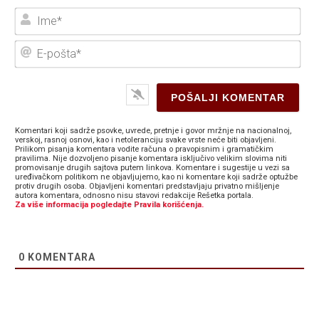
Ime
E-
poš
Komentari koji sadrže psovke, uvrede, pretnje i govor mržnje na nacionalnoj,
verskoj, rasnoj osnovi, kao i netoleranciju svake vrste neće biti objavljeni.
Prilikom pisanja komentara vodite računa o pravopisnim i gramatičkim
pravilima. Nije dozvoljeno pisanje komentara isključivo velikim slovima niti
promovisanje drugih sajtova putem linkova. Komentare i sugestije u vezi sa
uređivačkom politikom ne objavljujemo, kao ni komentare koji sadrže optužbe
protiv drugih osoba. Objavljeni komentari predstavljaju privatno mišljenje
autora komentara, odnosno nisu stavovi redakcije Rešetka portala.
Za više informacija pogledajte Pravila korišćenja.
0
KOMENTARA