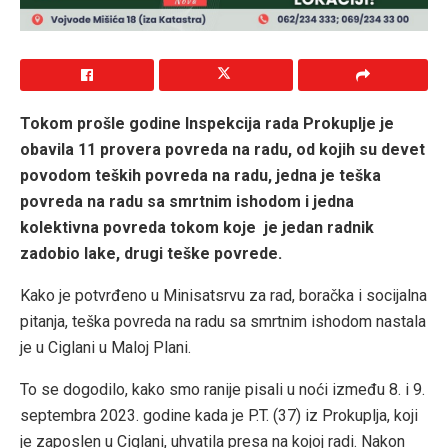
Tokom prošle godine Inspekcija rada Prokuplje je
obavila 11 provera povreda na radu, od kojih su devet
povodom teških povreda na radu, jedna je teška
povreda na radu sa smrtnim ishodom i jedna
kolektivna povreda tokom koje je jedan radnik
zadobio lake, drugi teške povrede.
Kako je potvrđeno u Minisatsrvu za rad, boračka i socijalna
pitanja, teška povreda na radu sa smrtnim ishodom nastala
je u Ciglani u Maloj Plani.
To se dogodilo, kako smo ranije pisali u noći između 8. i 9.
septembra 2023. godine kada je P.T. (37) iz Prokuplja, koji
je zaposlen u Ciglani, uhvatila presa na kojoj radi. Nakon