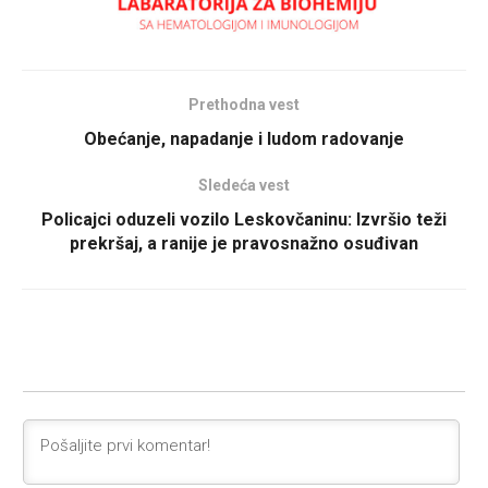
Prethodna vest
Obećanje, napadanje i ludom radovanje
Sledeća vest
Policajci oduzeli vozilo Leskovčaninu: Izvršio teži
prekršaj, a ranije je pravosnažno osuđivan