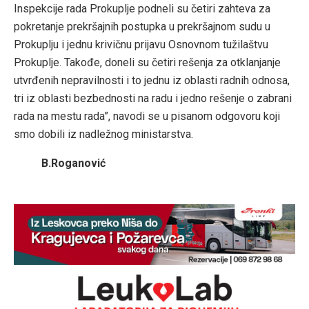
Inspekcije rada Prokuplje podneli su četiri zahteva za
pokretanje prekršajnih postupka u prekršajnom sudu u
Prokuplju i jednu krivičnu prijavu Osnovnom tužilaštvu
Prokuplje. Takođe, doneli su četiri rešenja za otklanjanje
utvrđenih nepravilnosti i to jednu iz oblasti radnih odnosa,
tri iz oblasti bezbednosti na radu i jedno rešenje o zabrani
rada na mestu rada”, navodi se u pisanom odgovoru koji
smo dobili iz nadležnog ministarstva.
B.Roganović