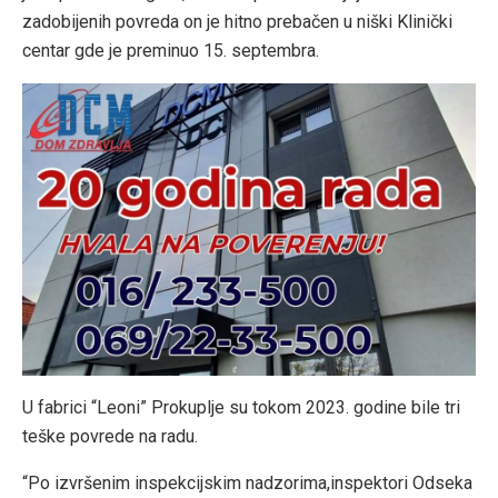
zadobijenih povreda on je hitno prebačen u niški Klinički
centar gde je preminuo 15. septembra.
U fabrici “Leoni” Prokuplje su tokom 2023. godine bile tri
teške povrede na radu.
“Po izvršenim inspekcijskim nadzorima,inspektori Odseka