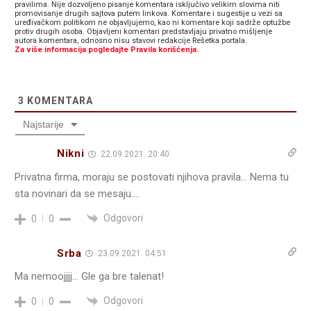
pravilima. Nije dozvoljeno pisanje komentara isključivo velikim slovima niti
promovisanje drugih sajtova putem linkova. Komentare i sugestije u vezi sa
uređivačkom politikom ne objavljujemo, kao ni komentare koji sadrže optužbe
protiv drugih osoba. Objavljeni komentari predstavljaju privatno mišljenje
autora komentara, odnosno nisu stavovi redakcije Rešetka portala.
Za više informacija pogledajte Pravila korišćenja.
3
KOMENTARA
Najstarije
Nikni
22.09.2021. 20:40
Privatna firma, moraju se postovati njihova pravila… Nema tu
sta novinari da se mesaju….
Odgovori
0
0
Srba
23.09.2021. 04:51
Ma nemoojjjj… Gle ga bre talenat!
Odgovori
0
0