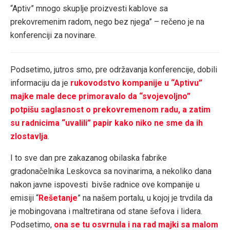
“Aptiv” mnogo skuplje proizvesti kablove sa
prekovremenim radom, nego bez njega” – rečeno je na
konferenciji za novinare.
Podsetimo, jutros smo, pre održavanja konferencije, dobili
informaciju da je
rukovodstvo kompanije u “Aptivu”
majke male dece primoravalo da “svojevoljno”
potpišu saglasnost o prekovremenom radu, a zatim
su radnicima “uvalili” papir kako niko ne sme da ih
zlostavlja
.
I to sve dan pre zakazanog obilaska fabrike
gradonačelnika Leskovca sa novinarima, a nekoliko dana
nakon javne ispovesti bivše radnice ove kompanije u
emisiji “
Rešetanje
” na našem portalu, u kojoj je trvdila da
je mobingovana i maltretirana od stane šefova i lidera.
Podsetimo,
ona se tu osvrnula i na rad majki sa malom