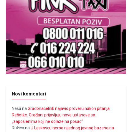
Novi komentari
Nesa
na
Gradonačelnik najavio proveru nakon pitanja
Rešetke: Građani prijavljuju nove ustanove sa
„zaposlenima koji ne dolaze na posao“
Ružica
na
U Leskovcu nema nijednog javnog bazena na