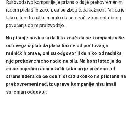
Rukovodstvo kompanije je priznalo da je prekovremenim
radom prekršilo zakon, da su zbog toga kažnjeni, “ali da je
tako u tom trenutku moralo da se desi”, zbog potrebnog
povećanja obim proizvodnje.
Na pitanje novinara da li to znači da se kompaniji više
od svega isplati da plaća kazne od poštovanja
radničkih prava, oni su odgovorili da niko od radnika
nije prekovremeno radio na silu. Na konstataciju da
su se pojedini radnici žalili kako im je prećeno od
strane lidera da će dobiti otkaz ukoliko ne pristanu na
prekovremeni rad, iz uprave kompanije nisu imali
spreman odgovor.