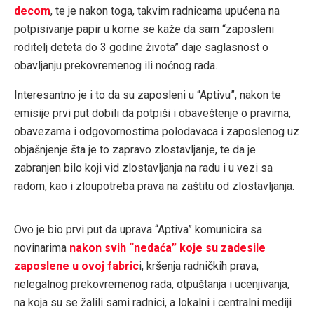
decom
, te je nakon toga, takvim radnicama upućena na
potpisivanje papir u kome se kaže da sam “zaposleni
roditelj deteta do 3 godine života” daje saglasnost o
obavljanju prekovremenog ili noćnog rada.
Interesantno je i to da su zaposleni u “Aptivu”, nakon te
emisije prvi put dobili da potpiši i obaveštenje o pravima,
obavezama i odgovornostima polodavaca i zaposlenog uz
objašnjenje šta je to zapravo zlostavljanje, te da je
zabranjen bilo koji vid zlostavljanja na radu i u vezi sa
radom, kao i zloupotreba prava na zaštitu od zlostavljanja.
Ovo je bio prvi put da uprava “Aptiva” komunicira sa
novinarima
nakon svih “nedaća” koje su zadesile
zaposlene u ovoj fabric
i, kršenja radničkih prava,
nelegalnog prekovremenog rada, otpuštanja i ucenjivanja,
na koja su se žalili sami radnici, a lokalni i centralni mediji