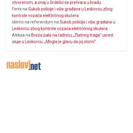
otvorenom, a onaj u Grdelici se pretvara u livadu
Fenix
na
Sukob policije i više građana u Leskovcu zbog
kontrole vozača električnog skutera
idemo na referendum
na
Sukob policije i više građana u
Leskovcu zbog kontrole vozača električnog skutera
Aleksa
na
Breza pala na radnicu „Zlatnog traga“ usred
oluje u Leskovcu: „Mogla je glavu da joj slomi“