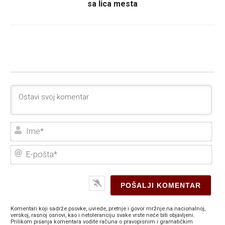
sa lica mesta
Ime
E-
poš
Komentari koji sadrže psovke, uvrede, pretnje i govor mržnje na nacionalnoj,
verskoj, rasnoj osnovi, kao i netoleranciju svake vrste neće biti objavljeni.
Prilikom pisanja komentara vodite računa o pravopisnim i gramatičkim