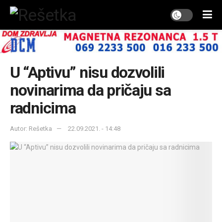
U “Aptivu” nisu dozvolili
novinarima da pričaju sa
radnicima
Autor: Rešetka
22.09.2021. - 14:48