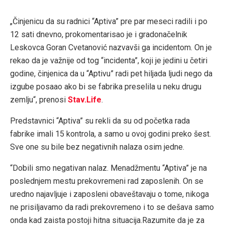
„Činjenicu da su radnici “Aptiva” pre par meseci radili i po
12 sati dnevno, prokomentarisao je i gradonačelnik
Leskovca Goran Cvetanović nazvavši ga incidentom. On je
rekao da je važnije od tog “incidenta”, koji je jedini u četiri
godine, činjenica da u “Aptivu” radi pet hiljada ljudi nego da
izgube posaao ako bi se fabrika preselila u neku drugu
zemlju“, prenosi
Stav.Life
.
Predstavnici “Aptiva” su rekli da su od početka rada
fabrike imali 15 kontrola, a samo u ovoj godini preko šest.
Sve one su bile bez negativnih nalaza osim jedne.
“Dobili smo negativan nalaz. Menadžmentu “Aptiva” je na
poslednjem mestu prekovremeni rad zaposlenih. On se
uredno najavljuje i zaposleni obaveštavaju o tome, nikoga
ne prisiljavamo da radi prekovremeno i to se dešava samo
onda kad zaista postoji hitna situacija.Razumite da je za