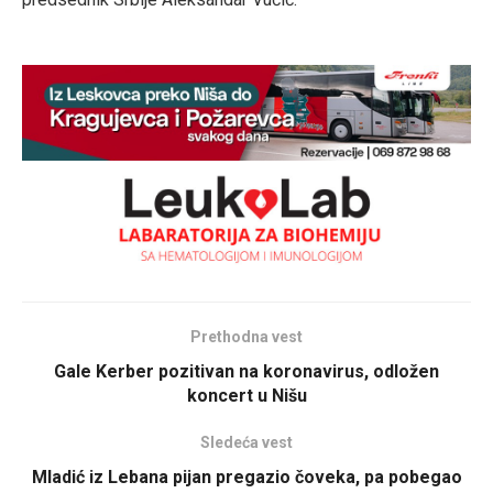
Prethodna vest
Gale Kerber pozitivan na koronavirus, odložen
koncert u Nišu
Sledeća vest
Mladić iz Lebana pijan pregazio čoveka, pa pobegao