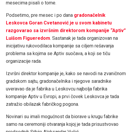
mesecima pisali o tome.
Podsetimo, pre mesec i po dana
gradona
č
elnik
Leskovca Goran Cvetanovi
ć
je u svom kabinetu
razgovarao sa izvr
š
nim direktorom kompanije
“
Aptiv
”
Lui
š
om Figueredom
. Sastanak je tada organizovan na
inicijativu rukovodilaca kompanije sa ciljem rešavanja
problema sa kojima se Aptiv suočava, a koji se tiču
organizacije rada.
Izvršni direktor kompanije je, kako se navodi na zvaničnom
gradskom sajtu, gradonačelnika i njegove saradnike
uveravao da je fabrika u Leskovcu najbolja fabrika
kompanije Aptiv u Evropi, a prvi čovek Leskovca je tada
zatražio obilazak fabričkog pogona.
Novinari su imali mogućnost da biorave u krugu fabrike
samo na ceremoniji otvaranja kojoj je tada prisustvovao
predsednik Srbije Aleksandar Vučić.