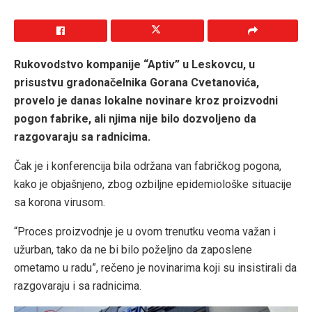
Rukovodstvo kompanije “Aptiv” u Leskovcu, u
prisustvu gradonačelnika Gorana Cvetanovića,
provelo je danas lokalne novinare kroz proizvodni
pogon fabrike, ali njima nije bilo dozvoljeno da
razgovaraju sa radnicima.
Čak je i konferencija bila održana van fabričkog pogona,
kako je objašnjeno, zbog ozbiljne epidemiološke situacije
sa korona virusom.
“Proces proizvodnje je u ovom trenutku veoma važan i
užurban, tako da ne bi bilo poželjno da zaposlene
ometamo u radu”, rečeno je novinarima koji su insistirali da
razgovaraju i sa radnicima.