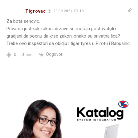
Tigrovac
23.09.2021. 07:18
Za bota sendvic.
Privatna jeste,ali zakoni drzave se moraju postovati,ili i
gradjani da pocnu da krse zakon,ionako su privatna lica?
Trebe ovo inspektori da obidju i tigar tyres u Pirotu i Babusnici.
Odgovori
0
0