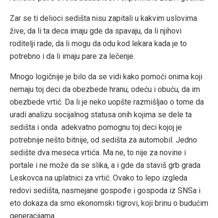
Zar se ti delioci sedišta nisu zapitali u kakvim uslovima
žive, da li ta deca imaju gde da spavaju, da li njihovi
roditelji rade, da li mogu da odu kod lekara kada je to
potrebno i da li imaju pare za lečenje.
Mnogo logičnije je bilo da se vidi kako pomoći onima koji
nemaju toj deci da obezbede hranu, odeću i obuću, da im
obezbede vrtić. Da li je neko uopšte razmišljao o tome da
uradi analizu socijalnog statusa onih kojima se dele ta
sedišta i onda adekvatno pomognu toj deci kojoj je
potrebnije nešto bitnije, od sedišta za automobil. Jedno
sedište dva meseca vrtića. Ma ne, to nije za novine i
portale i ne može da se slika, a i gde da staviš grb grada
Leskovca na uplatnici za vrtić. Ovako to lepo izgleda
redovi sedišta, nasmejane gospođe i gospoda iz SNSa i
eto dokaza da smo ekonomski tigrovi, koji brinu o budućim
generacijama.