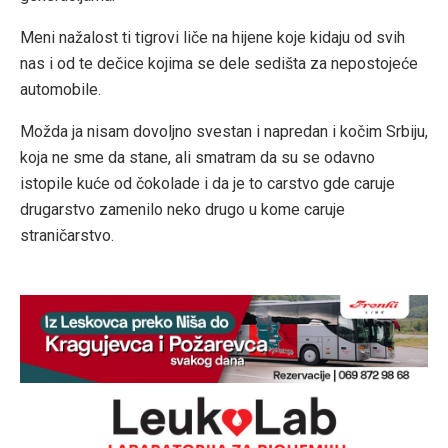
Meni nažalost ti tigrovi liče na hijene koje kidaju od svih
nas i od te dečice kojima se dele sedišta za nepostojeće
automobile.
Možda ja nisam dovoljno svestan i napredan i kočim Srbiju,
koja ne sme da stane, ali smatram da su se odavno
istopile kuće od čokolade i da je to carstvo gde caruje
drugarstvo zamenilo neko drugo u kome caruje
straničarstvo.