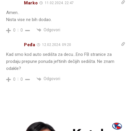
Marko
11.02.2024. 22:47
Amen..
Nista vise ne bih dodao.
Odgovori
0
0
Peđa
12.02.2024. 09:20
Kad smo kod auto sedišta za decu…Eno FB stranice za
prodaju prepune ponuda jeftinih dečijih sedišta. Ne znam
odakle?
Odgovori
0
0