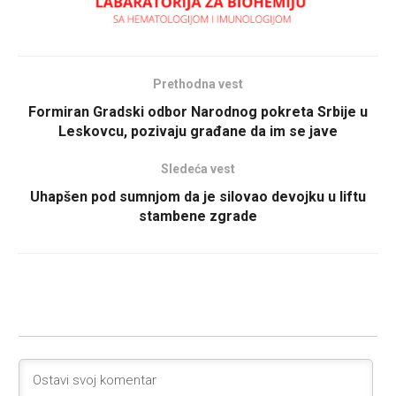
Prethodna vest
Formiran Gradski odbor Narodnog pokreta Srbije u
Leskovcu, pozivaju građane da im se jave
Sledeća vest
Uhapšen pod sumnjom da je silovao devojku u liftu
stambene zgrade