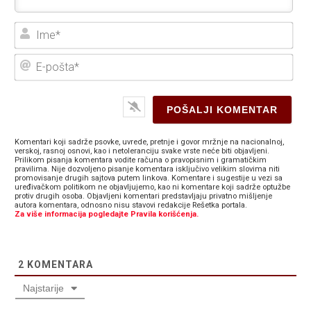
Ime
E-
poš
Komentari koji sadrže psovke, uvrede, pretnje i govor mržnje na nacionalnoj,
verskoj, rasnoj osnovi, kao i netoleranciju svake vrste neće biti objavljeni.
Prilikom pisanja komentara vodite računa o pravopisnim i gramatičkim
pravilima. Nije dozvoljeno pisanje komentara isključivo velikim slovima niti
promovisanje drugih sajtova putem linkova. Komentare i sugestije u vezi sa
uređivačkom politikom ne objavljujemo, kao ni komentare koji sadrže optužbe
protiv drugih osoba. Objavljeni komentari predstavljaju privatno mišljenje
autora komentara, odnosno nisu stavovi redakcije Rešetka portala.
Za više informacija pogledajte Pravila korišćenja.
2
KOMENTARA
Najstarije