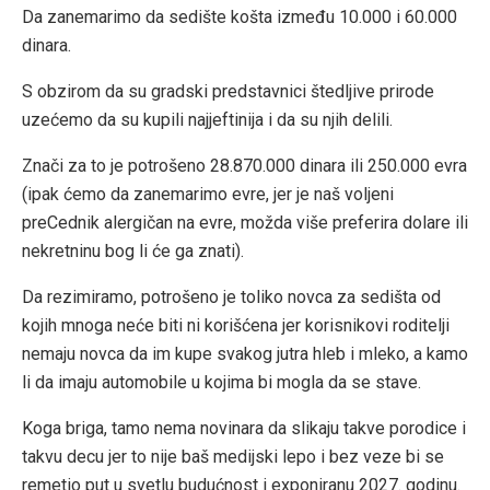
Da zanemarimo da sedište košta između 10.000 i 60.000
dinara.
S obzirom da su gradski predstavnici štedljive prirode
uzećemo da su kupili najjeftinija i da su njih delili.
Znači za to je potrošeno 28.870.000 dinara ili 250.000 evra
(ipak ćemo da zanemarimo evre, jer je naš voljeni
preCednik alergičan na evre, možda više preferira dolare ili
nekretninu bog li će ga znati).
Da rezimiramo, potrošeno je toliko novca za sedišta od
kojih mnoga neće biti ni korišćena jer korisnikovi roditelji
nemaju novca da im kupe svakog jutra hleb i mleko, a kamo
li da imaju automobile u kojima bi mogla da se stave.
Koga briga, tamo nema novinara da slikaju takve porodice i
takvu decu jer to nije baš medijski lepo i bez veze bi se
remetio put u svetlu budućnost i exponiranu 2027. godinu.