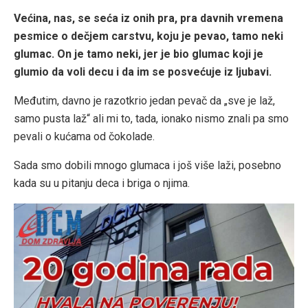
Većina, nas, se seća iz onih pra, pra davnih vremena
pesmice o dečjem carstvu, koju je pevao, tamo neki
glumac. On je tamo neki, jer je bio glumac koji je
glumio da voli decu i da im se posvećuje iz ljubavi.
Međutim, davno je razotkrio jedan pevač da „sve je laž,
samo pusta laž“ ali mi to, tada, ionako nismo znali pa smo
pevali o kućama od čokolade.
Sada smo dobili mnogo glumaca i još više laži, posebno
kada su u pitanju deca i briga o njima.