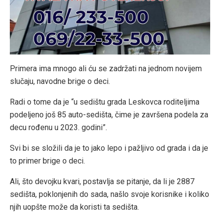
Primera ima mnogo ali ću se zadržati na jednom novijem
slučaju, navodne brige o deci.
Radi o tome da je “u sedištu grada Leskovca roditeljima
podeljeno još 85 auto-sedišta, čime je završena podela za
decu rođenu u 2023. godini”.
Svi bi se složili da je to jako lepo i pažljivo od grada i da je
to primer brige o deci.
Ali, što devojku kvari, postavlja se pitanje, da li je 2887
sedišta, poklonjenih do sada, našlo svoje korisnike i koliko
njih uopšte može da koristi ta sedišta.