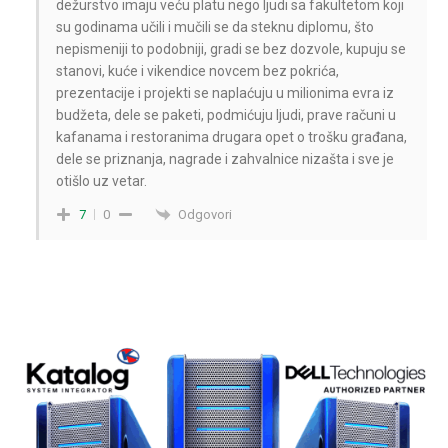
dežurstvo imaju veću platu nego ljudi sa fakultetom koji
su godinama učili i mučili se da steknu diplomu, što
nepismeniji to podobniji, gradi se bez dozvole, kupuju se
stanovi, kuće i vikendice novcem bez pokrića,
prezentacije i projekti se naplaćuju u milionima evra iz
budžeta, dele se paketi, podmićuju ljudi, prave računi u
kafanama i restoranima drugara opet o trošku građana,
dele se priznanja, nagrade i zahvalnice nizašta i sve je
otišlo uz vetar.
Odgovori
7
0