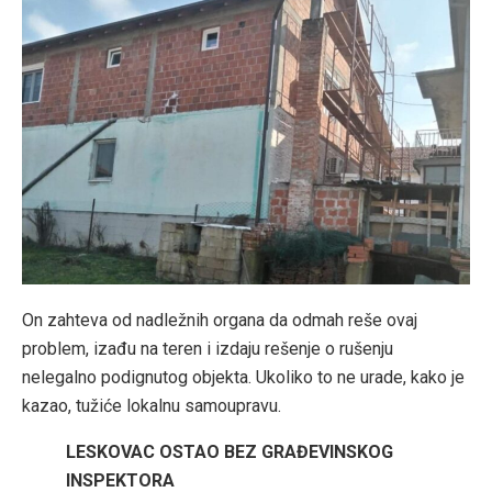
On zahteva od nadležnih organa da odmah reše ovaj
problem, izađu na teren i izdaju rešenje o rušenju
nelegalno podignutog objekta. Ukoliko to ne urade, kako je
kazao, tužiće lokalnu samoupravu.
LESKOVAC OSTAO BEZ GRAĐEVINSKOG
INSPEKTORA