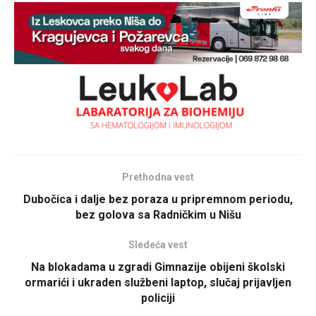
Prethodna vest
Dubočica i dalje bez poraza u pripremnom periodu,
bez golova sa Radničkim u Nišu
Sledeća vest
Na blokadama u zgradi Gimnazije obijeni školski
ormarići i ukraden službeni laptop, slučaj prijavljen
policiji