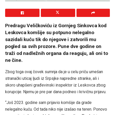
Predragu Veličkoviću iz Gornjeg Sinkovca kod
Leskovca komšije su potpuno nelegalno
sazidali kuću tik do njegove i zatvorili mu
pogled sa svih prozore. Pune dve godine on
traži od nadležnih organa da reaguju, ali oni to
ne čine.
Zbog toga ovaj čovek sumnja da je u celu priču umešan
stranački uticaj ljudi iz Srpsjke napredne stranke, ali i
skoro uhapšeni građevinski inspektor iz Leskovca zbog
korupcije. Njemu je pre par dana podneo i krivičnu prijavu.
“Još 2023. godine sam prijavio komšije da grade
nelegalno kuću. Od tada niko nije izašao na teren. Ponovo