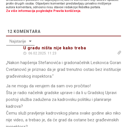
protiv drugih osoba. Objavljeni komentari predstavljaju privatno mišljenje
autora komentara, odnosno nisu stavovi redakcije Rešetka portala.
Za više informacija pogledajte Pravila korišćenja.
12
KOMENTARA
Najstarije
U gradu ništa nije kako treba
06.02.2025. 11:23
„Nakon hapšenja Stefanovića i gradonačelnik Leskovca Goran
Cvetanović je priznao da je grad trenutno ostao bez institucije
građevinskog inspektora.“
Ja ne mogu da verujem da sam ovo pročitao!
Šta je radio načelnik gradske uprave i da li u Gradskoj Upravi
postoji služba zadužena za kadrovsku politiku i planiranje
kadrova?
Čemu služi pravljenje kadrovskog plana svake godine ako niko
nije video, a trebao je, da će grad da ostane bez građevinskih
inspektora?