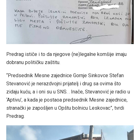
Predrag ističe i to da njegove (ne)legalne komšije imaju
dobranu političku zaštitu.
“Predsednik Mesne zajednice Gornje Sinkovce Stefan
Stevanović je nerazdvojni prijatelj i drug sa ovima što
zidaju kuću, a i oni su u SNS. . Inače, Stevanović je radio u
‘Aptivu’, a kada je postaoa predsednik Mesne zajednice,
stranački je zapošljen u Opštu bolnicu Leskovac”, tvrdi
Predrag.