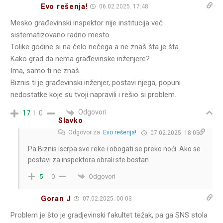
Evo rešenja!
06.02.2025. 17:48
Mesko građevinski inspektor nije institucija već
sistematizovano radno mesto..
Tolike godine si na čelo nečega a ne znaš šta je šta.
Kako grad da nema građevinske inženjere?
Ima, samo ti ne znaš.
Biznis ti je građevinski inženjer, postavi njega, popuni
nedostatke koje su tvoji napravili i rešio si problem.
Odgovori
17
0
Slavko
Odgovor za
Evo rešenja!
07.02.2025. 18:05
Pa Biznis iscrpa sve reke i obogati se preko noći. Ako se
postavi za inspektora obrali ste bostan.
Odgovori
5
0
Goran J
07.02.2025. 00:03
Problem je što je gradjevinski fakultet težak, pa ga SNS stola