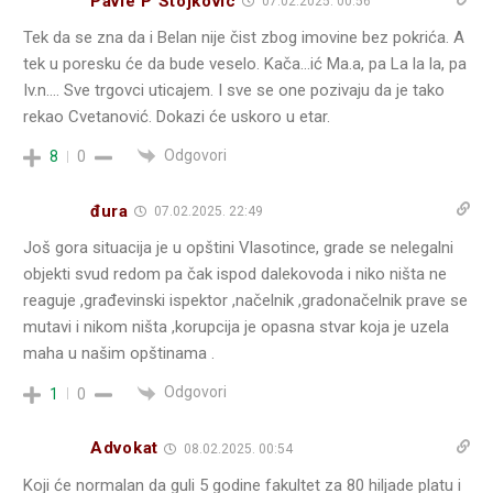
Pavle P Stojkovic
07.02.2025. 00:56
Tek da se zna da i Belan nije čist zbog imovine bez pokrića. A
tek u poresku će da bude veselo. Kača…ić Ma.a, pa La la la, pa
Iv.n…. Sve trgovci uticajem. I sve se one pozivaju da je tako
rekao Cvetanović. Dokazi će uskoro u etar.
Odgovori
8
0
đura
07.02.2025. 22:49
Još gora situacija je u opštini Vlasotince, grade se nelegalni
objekti svud redom pa čak ispod dalekovoda i niko ništa ne
reaguje ,građevinski ispektor ,načelnik ,gradonačelnik prave se
mutavi i nikom ništa ,korupcija je opasna stvar koja je uzela
maha u našim opštinama .
Odgovori
1
0
Advokat
08.02.2025. 00:54
Koji će normalan da guli 5 godine fakultet za 80 hiljade platu i