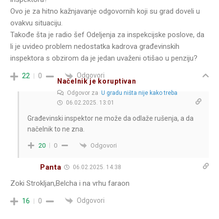
Ovo je za hitno kažnjavanje odgovornih koji su grad doveli u
ovakvu situaciju.
Takođe šta je radio šef Odeljenja za inspekcijske poslove, da
li je uvideo problem nedostatka kadrova građevinskih
inspektora s obzirom da je jedan uvaženi otišao u penziju?
Odgovori
22
0
Načelnik je koruptivan
Odgovor za
U gradu ništa nije kako treba
06.02.2025. 13:01
Građevinski inspektor ne može da odlaže rušenja, a da
načelnik to ne zna.
Odgovori
20
0
Panta
06.02.2025. 14:38
Zoki Strokljan,Belcha i na vrhu faraon
Odgovori
16
0