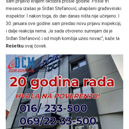
sam prijavio krajem oktobra prošle godine. Posle tri
meseca izašao je Srđan Stefanović, uhapšeni građevinski
inspektor. I nakon toga, do dan danas ništa nije učinjeno. I
30. januara ove godine sam predao novu prijavu inspekciji,
i dalje reakcija nema. Ja sada otvoreno sumnjam da je
Srđan Stefanović i od mojih komšija uzeo novac”, kaže ta
Rešetku
ovaj čovek.