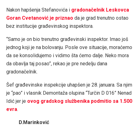
Nakon hapšenja Stefanovića i
gradonačelnik Leskovca
Goran Cvetanović je priznao
da je grad trenutno ostao
bez institucije građevinskog inspektora.
“Samo je on bio trenutno građevinski inspektor. Imao još
jednog koji je na bolovanju. Posle ove situacije, moraćemo
da se konsolidujemo i vidimo šta ćemo dalje. Neko mora
da obavlja taj posao”, rekao je pre nedelju dana
gradonačelnik.
Šef građevinske inspekcije uhapšen je 28. januara. Sa njim
je “pao” i vlasnik Demontaža olupina “Turčin D 016” Nenad
Idić jer je
ovog gradskog službenika podmitio sa 1.500
evra
.
D.Marinković