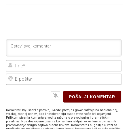
Ime
E-
poš
Komentari koji sadrže psovke, uvrede, pretnje i govor mržnje na nacionalnoj,
verskoj, rasnoj osnovi, kao i netoleranciju svake vrste neće biti objavljeni.
Prilikom pisanja komentara vodite računa o pravopisnim i gramatičkim
pravilima. Nije dozvoljeno pisanje komentara isključivo velikim slovima niti
promovisanje drugih sajtova putem linkova. Komentare i sugestije u vezi sa
uređivačkom politikom ne objavljujemo, kao ni komentare koji sadrže optužbe