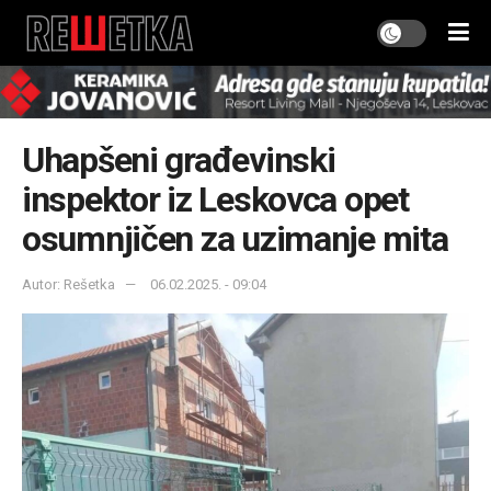
Uhapšeni građevinski
inspektor iz Leskovca opet
osumnjičen za uzimanje mita
Autor: Rešetka
06.02.2025. - 09:04