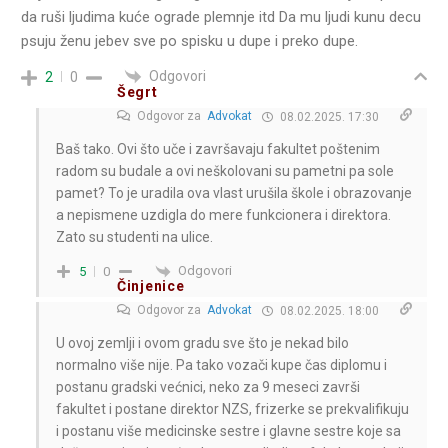
da ruši ljudima kuće ograde plemnje itd Da mu ljudi kunu decu
psuju ženu jebev sve po spisku u dupe i preko dupe.
Odgovori
2
0
Šegrt
Odgovor za
Advokat
08.02.2025. 17:30
Baš tako. Ovi što uče i završavaju fakultet poštenim
radom su budale a ovi neškolovani su pametni pa sole
pamet? To je uradila ova vlast urušila škole i obrazovanje
a nepismene uzdigla do mere funkcionera i direktora.
Zato su studenti na ulice.
Odgovori
5
0
Činjenice
Odgovor za
Advokat
08.02.2025. 18:00
U ovoj zemlji i ovom gradu sve što je nekad bilo
normalno više nije. Pa tako vozači kupe čas diplomu i
postanu gradski većnici, neko za 9 meseci završi
fakultet i postane direktor NZS, frizerke se prekvalifikuju
i postanu više medicinske sestre i glavne sestre koje sa