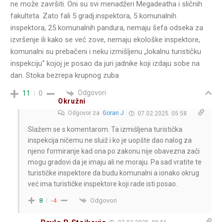
ne može završiti. Oni su svi menadžeri Megadeatha i sličnih
fakulteta. Zato fali 5 gradj.inspektora, 5 komunalnih
inspektora, 25 komunalnih pandura, nemaju šefa odseka za
izvršenje ili kako se već zove, nemaju ekološke inspektore,
komunalni su prebačeni i neku izmišljenu „lokalnu turističku
inspekciju“ kojoj je posao da juri jadnike koji izdaju sobe na
dan. Stoka bezrepa krupnog zuba
Odgovori
11
0
Okružni
Odgovor za
Goran J
07.02.2025. 05:58
Slažem se s komentarom. Ta izmišljena turistička
inspekcija ničemu ne sluiž i ko je uopšte dao nalog za
njeno formiranje kad ona po zakonu nije obavezna zači
mogu gradovi da je imaju ali ne moraju. Pa sad vratite te
turističke inspektore da budu komunalni a ionako okrug
već ima turističke inspektore koji rade isti posao.
Odgovori
8
-4