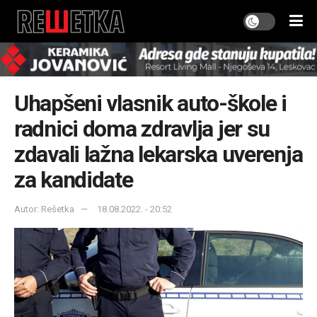
Uhapšeni vlasnik auto-škole i
radnici doma zdravlja jer su
zdavali lažna lekarska uverenja
za kandidate
Autor: Rešetka
18.08.2022. - 20:52