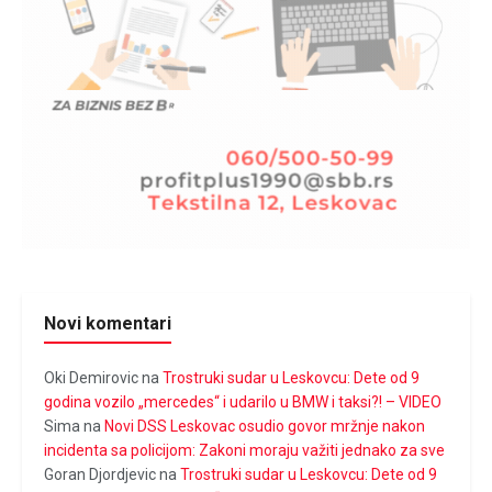
Novi komentari
Oki Demirovic
na
Trostruki sudar u Leskovcu: Dete od 9
godina vozilo „mercedes“ i udarilo u BMW i taksi?! – VIDEO
Sima
na
Novi DSS Leskovac osudio govor mržnje nakon
incidenta sa policijom: Zakoni moraju važiti jednako za sve
Goran Djordjevic
na
Trostruki sudar u Leskovcu: Dete od 9