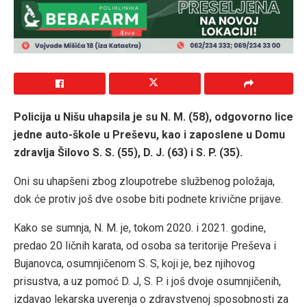
Policija u Nišu uhapsila je su N. M. (58), odgovorno lice
jedne auto-škole u Preševu, kao i zaposlene u Domu
zdravlja Šilovo S. S. (55), D. J. (63) i S. P. (35).
Oni su uhapšeni zbog zloupotrebe službenog položaja,
dok će protiv još dve osobe biti podnete krivične prijave.
Kako se sumnja, N. M. je, tokom 2020. i 2021. godine,
predao 20 ličnih karata, od osoba sa teritorije Preševa i
Bujanovca, osumnjičenom S. S, koji je, bez njihovog
prisustva, a uz pomoć D. J, S. P. i još dvoje osumnjičenih,
izdavao lekarska uverenja o zdravstvenoj sposobnosti za