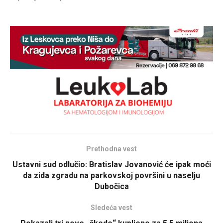
Prethodna vest
Ustavni sud odlučio: Bratislav Jovanović će ipak moći
da zida zgradu na parkovskoj površini u naselju
Dubočica
Sledeća vest