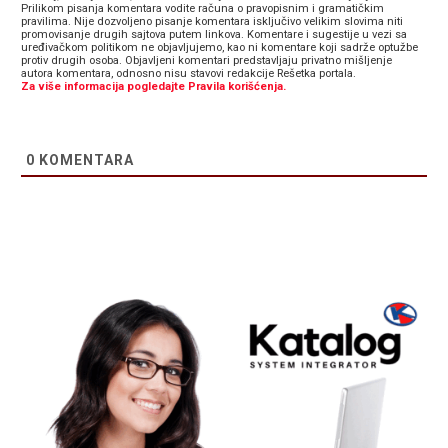
Prilikom pisanja komentara vodite računa o pravopisnim i gramatičkim
pravilima. Nije dozvoljeno pisanje komentara isključivo velikim slovima niti
promovisanje drugih sajtova putem linkova. Komentare i sugestije u vezi sa
uređivačkom politikom ne objavljujemo, kao ni komentare koji sadrže optužbe
protiv drugih osoba. Objavljeni komentari predstavljaju privatno mišljenje
autora komentara, odnosno nisu stavovi redakcije Rešetka portala.
Za više informacija pogledajte Pravila korišćenja.
0
KOMENTARA