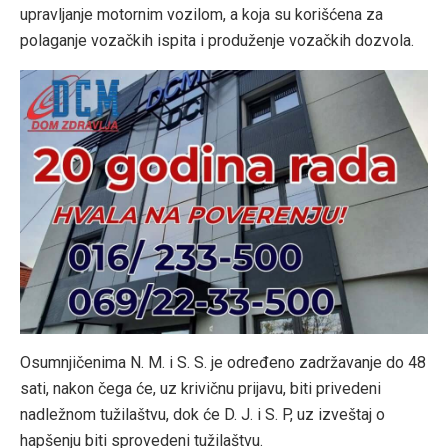
upravljanje motornim vozilom, a koja su korišćena za
polaganje vozačkih ispita i produženje vozačkih dozvola.
Osumnjičenima N. M. i S. S. je određeno zadržavanje do 48
sati, nakon čega će, uz krivičnu prijavu, biti privedeni
nadležnom tužilaštvu, dok će D. J. i S. P, uz izveštaj o
hapšenju biti sprovedeni tužilaštvu.