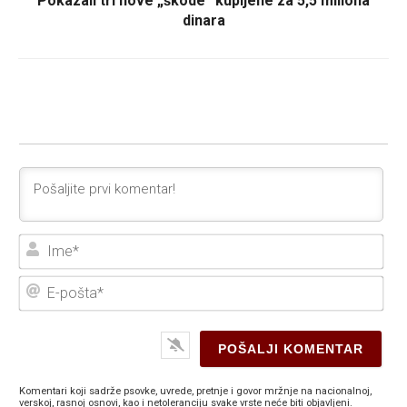
Pokazali tri nove „škode“ kupljene za 5,5 miliona
dinara
Ime
E-
poš
Komentari koji sadrže psovke, uvrede, pretnje i govor mržnje na nacionalnoj,
verskoj, rasnoj osnovi, kao i netoleranciju svake vrste neće biti objavljeni.