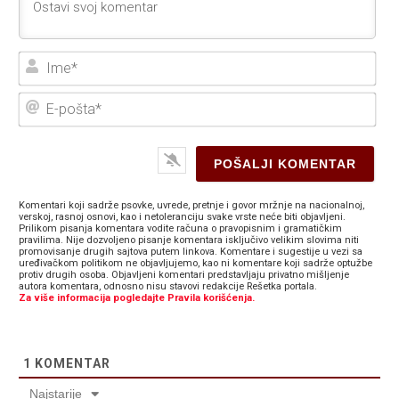
Ime
E-
poš
Komentari koji sadrže psovke, uvrede, pretnje i govor mržnje na nacionalnoj,
verskoj, rasnoj osnovi, kao i netoleranciju svake vrste neće biti objavljeni.
Prilikom pisanja komentara vodite računa o pravopisnim i gramatičkim
pravilima. Nije dozvoljeno pisanje komentara isključivo velikim slovima niti
promovisanje drugih sajtova putem linkova. Komentare i sugestije u vezi sa
uređivačkom politikom ne objavljujemo, kao ni komentare koji sadrže optužbe
protiv drugih osoba. Objavljeni komentari predstavljaju privatno mišljenje
autora komentara, odnosno nisu stavovi redakcije Rešetka portala.
Za više informacija pogledajte Pravila korišćenja.
1
KOMENTAR
Najstarije