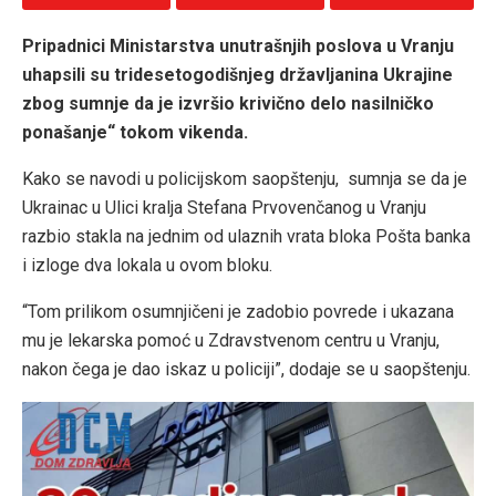
Pripadnici Ministarstva unutrašnjih poslova u Vranju
uhapsili su tridesetogodišnjeg državljanina Ukrajine
zbog sumnje da je izvršio krivično delo nasilničko
ponašanje“ tokom vikenda.
Kako se navodi u policijskom saopštenju, sumnja se da je
Ukrainac u Ulici kralja Stefana Prvovenčanog u Vranju
razbio stakla na jednim od ulaznih vrata bloka Pošta banka
i izloge dva lokala u ovom bloku.
“Tom prilikom osumnjičeni je zadobio povrede i ukazana
mu je lekarska pomoć u Zdravstvenom centru u Vranju,
nakon čega je dao iskaz u policiji”, dodaje se u saopštenju.