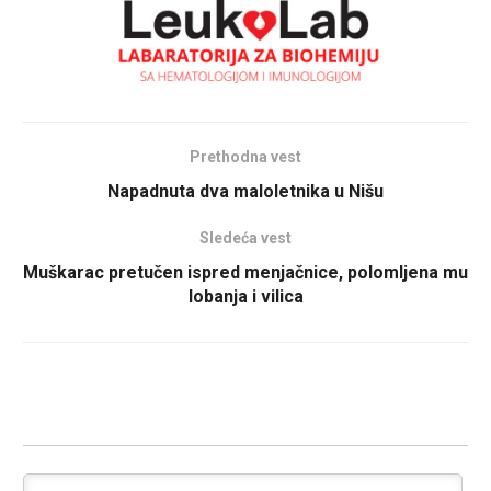
Prethodna vest
Napadnuta dva maloletnika u Nišu
Sledeća vest
Muškarac pretučen ispred menjačnice, polomljena mu
lobanja i vilica