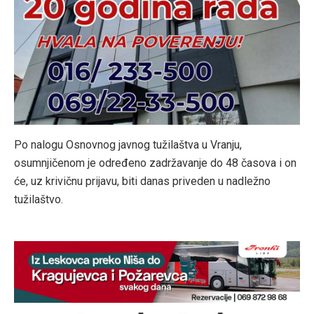
Po nalogu Osnovnog javnog tužilaštva u Vranju,
osumnjičenom je određeno zadržavanje do 48 časova i on
će, uz krivičnu prijavu, biti danas priveden u nadležno
tužilaštvo.