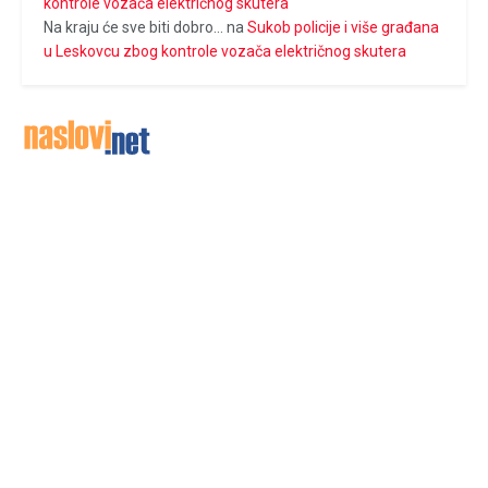
kontrole vozača električnog skutera
Na kraju će sve biti dobro...
na
Sukob policije i više građana
u Leskovcu zbog kontrole vozača električnog skutera