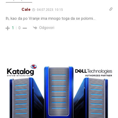
Cale
04.07.2023. 10:15
Ih, kao da po Vranje ima mnogo toga da se polomi…
Odgovori
1
0