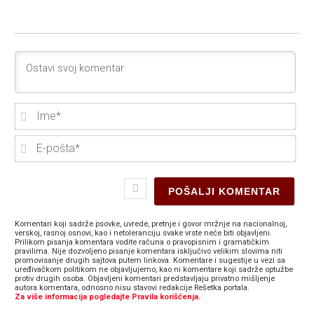
Ime
E-
poš
Komentari koji sadrže psovke, uvrede, pretnje i govor mržnje na nacionalnoj,
verskoj, rasnoj osnovi, kao i netoleranciju svake vrste neće biti objavljeni.
Prilikom pisanja komentara vodite računa o pravopisnim i gramatičkim
pravilima. Nije dozvoljeno pisanje komentara isključivo velikim slovima niti
promovisanje drugih sajtova putem linkova. Komentare i sugestije u vezi sa
uređivačkom politikom ne objavljujemo, kao ni komentare koji sadrže optužbe
protiv drugih osoba. Objavljeni komentari predstavljaju privatno mišljenje
autora komentara, odnosno nisu stavovi redakcije Rešetka portala.
Za više informacija pogledajte Pravila korišćenja.