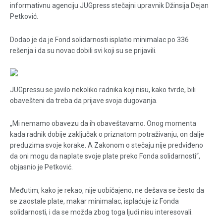
informativnu agenciju JUGpress stečajni upravnik Džinsija Dejan
Petković.
Dodao je da je Fond solidarnosti isplatio minimalac po 336
rešenja i da su novac dobili svi koji su se prijavili.
JUGpressu se javilo nekoliko radnika koji nisu, kako tvrde, bili
obavešteni da treba da prijave svoja dugovanja.
„Mi nemamo obavezu da ih obaveštavamo. Onog momenta
kada radnik dobije zaključak o priznatom potraživanju, on dalje
preduzima svoje korake. A Zakonom o stečaju nije predviđeno
da oni mogu da naplate svoje plate preko Fonda solidarnosti“,
objasnio je Petković.
Međutim, kako je rekao, nije uobičajeno, ne dešava se često da
se zaostale plate, makar minimalac, isplaćuje iz Fonda
solidarnosti, i da se možda zbog toga ljudi nisu interesovali.