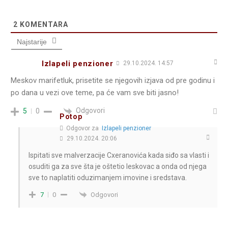
2
KOMENTARA
Najstarije
Izlapeli penzioner
29.10.2024. 14:57
Meskov marifetluk, prisetite se njegovih izjava od pre godinu i
po dana u vezi ove teme, pa će vam sve biti jasno!
Odgovori
5
0
Potop
Odgovor za
Izlapeli penzioner
29.10.2024. 20:06
Ispitati sve malverzacije Cxeranovića kada siđo sa vlasti i
osuditi ga za sve šta je oštetio leskovac a onda od njega
sve to naplatiti oduzimanjem imovine i sredstava.
Odgovori
7
0