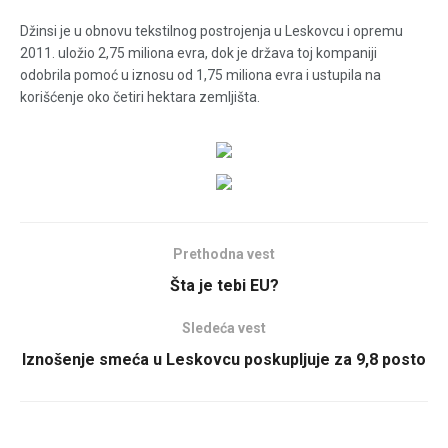
Džinsi je u obnovu tekstilnog postrojenja u Leskovcu i opremu
2011. uložio 2,75 miliona evra, dok je država toj kompaniji
odobrila pomoć u iznosu od 1,75 miliona evra i ustupila na
korišćenje oko četiri hektara zemljišta.
Prethodna vest
Šta je tebi EU?
Sledeća vest
Iznošenje smeća u Leskovcu poskupljuje za 9,8 posto