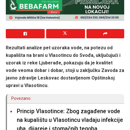
Rezultati analize pet uzoraka vode, na potezu od
kupališta na brani u Vlasotincu do Svođa, uključujući i
uzorak iz reke Ljuberađe, pokazuju da je kvalitet
vode veoma dobar i dobar, stoji u zaključku Zavoda za
javno zdravlje Leskovac dostavljenom Opštinskoj
upravi u Vlasotincu.
Povezano:
Princip Vlasotince: Zbog zagađene vode
na kupalištu u Vlasotincu vladaju infekcije
uha, dijareje i stomačnih tegoba