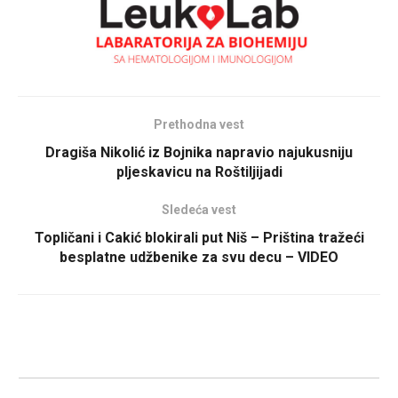
Prethodna vest
Dragiša Nikolić iz Bojnika napravio najukusniju
pljeskavicu na Roštiljijadi
Sledeća vest
Topličani i Cakić blokirali put Niš – Priština tražeći
besplatne udžbenike za svu decu – VIDEO