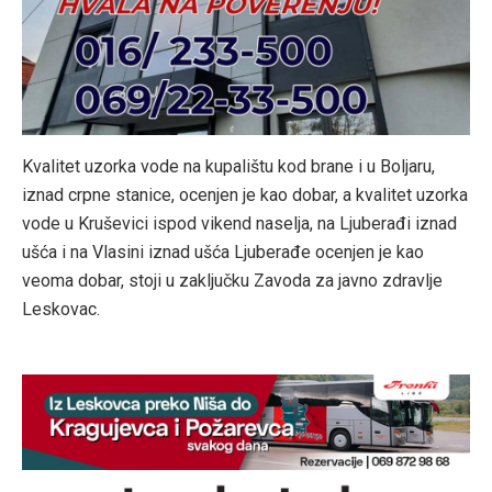
Kvalitet uzorka vode na kupalištu kod brane i u Boljaru,
iznad crpne stanice, ocenjen je kao dobar, a kvalitet uzorka
vode u Kruševici ispod vikend naselja, na Ljuberađi iznad
ušća i na Vlasini iznad ušća Ljuberađe ocenjen je kao
veoma dobar, stoji u zaključku Zavoda za javno zdravlje
Leskovac.