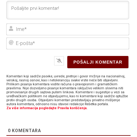
Ime
E-
poš
Komentari koji sadrže psovke, uvrede, pretnje i govor mržnje na nacionalnoj,
verskoj, rasnoj osnovi, kao i netoleranciju svake vrste neće biti objavljeni.
Prilikom pisanja komentara vodite računa o pravopisnim i gramatičkim
pravilima. Nije dozvoljeno pisanje komentara isključivo velikim slovima niti
promovisanje drugih sajtova putem linkova. Komentare i sugestije u vezi sa
uređivačkom politikom ne objavljujemo, kao ni komentare koji sadrže optužbe
protiv drugih osoba. Objavljeni komentari predstavljaju privatno mišljenje
autora komentara, odnosno nisu stavovi redakcije Rešetka portala.
Za više informacija pogledajte Pravila korišćenja.
0
KOMENTARA