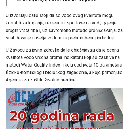
U izveštaju dalje stoji da se vode ovog kvaliteta mogu
koristiti za kupanje, rekreaciju, sportove na vodi, gajenje
drugih vrsta riba i, uz savremene metode prečišćavanja, za
snabdevanje naselja vodom i u prehrambenoj industriji.
U Zavodu za javno zdravlje dalje objašnjavaju da je ocena
kvaliteta vode vršena prema indikatoru koji se zasniva na
metodi Water Quality Index i koja obuhvata 10 parametara
fizičko-hemijskog i biološkog zagađenja, a koje primenjuje
Agencija za zaštitu životne sredine.