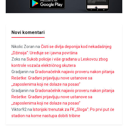
Novi komentari
Nikolic Zoran
na
Čisti se divlja deponija kod nekadašnjeg
„Džinsija“: Uređuje se i javna površina
Zoks
na
Sukob policije i više građana u Leskovcu zbog
kontrole vozača električnog skutera
Gradjanin
na
Gradonačelnik najavio proveru nakon pitanja
Rešetke: Građani prijavljuju nove ustanove sa
„zaposlenima koji ne dolaze na posao“
Gradjanin
na
Gradonačelnik najavio proveru nakon pitanja
Rešetke: Građani prijavljuju nove ustanove sa
„zaposlenima koji ne dolaze na posao“
Viktor92
na
Istorijski trenutak za FK „Sloga“: Po prvi put će
stadion na kome nastupa dobiti tribine