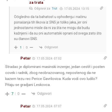
za truta
Odgovor za
Trut
17.05.2024. 13:15
Očigledno da ta bahatost u ophođenju i načinu
ponašanja tih likova iz SNS je toliko jaka, jer oni
jednostavno misle da ni za šta ne mogu da budu
kažnjeni i da su oni automatski oprani od svega zato što
su članovi SNS.
Odgovori
1
0
Petar
17.05.2024. 07:02
Stradao je diplomirani masinski inzenjer, jedan cestit i posten
covek i radnik, zbog neobrazovanog, nepostenog da ne
kazem tezu rec Perice Gavrilovica. Kuda vodi ovo ludilo?
Pitaju se gradjani Leskovca.
Odgovori
7
0
Petar
17.05.2024. 07:07