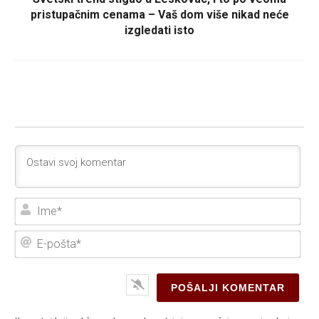
pristupačnim cenama – Vaš dom više nikad neće
izgledati isto
Ime
E-
poš