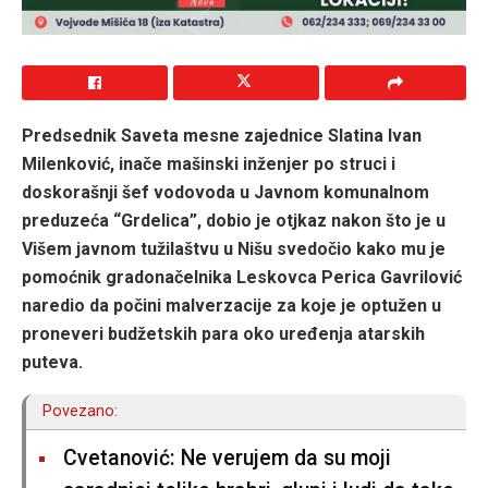
Predsednik Saveta mesne zajednice Slatina Ivan
Milenković, inače mašinski inženjer po struci i
doskorašnji šef vodovoda u Javnom komunalnom
preduzeća “Grdelica”, dobio je otjkaz nakon što je u
Višem javnom tužilaštvu u Nišu svedočio kako mu je
pomoćnik gradonačelnika Leskovca Perica Gavrilović
naredio da počini malverzacije za koje je optužen u
proneveri budžetskih para oko uređenja atarskih
puteva.
Povezano:
Cvetanović: Ne verujem da su moji