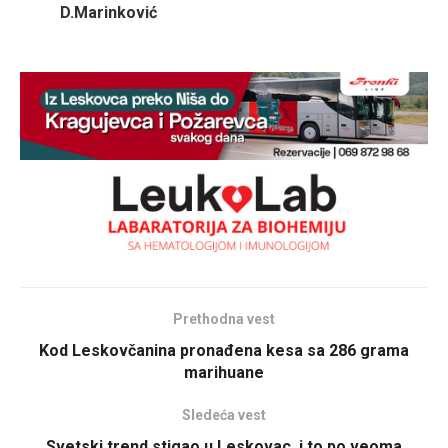
D.Marinković
Prethodna vest
Kod Leskovčanina pronađena kesa sa 286 grama
marihuane
Sledeća vest
Svetski trend stigao u Leskovac, i to po veoma