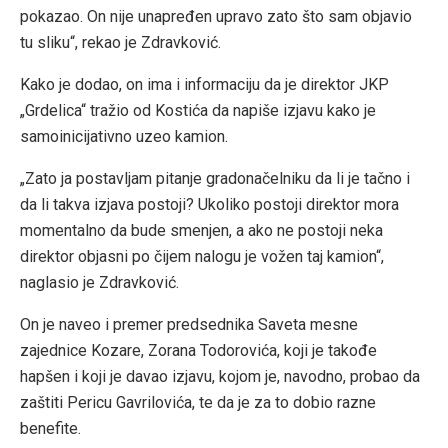
pokazao. On nije unapređen upravo zato što sam objavio
tu sliku“, rekao je Zdravković.
Kako je dodao, on ima i informaciju da je direktor JKP
„Grdelica“ tražio od Kostića da napiše izjavu kako je
samoinicijativno uzeo kamion.
„Zato ja postavljam pitanje gradonačelniku da li je tačno i
da li takva izjava postoji? Ukoliko postoji direktor mora
momentalno da bude smenjen, a ako ne postoji neka
direktor objasni po čijem nalogu je vožen taj kamion“,
naglasio je Zdravković.
On je naveo i premer predsednika Saveta mesne
zajednice Kozare, Zorana Todorovića, koji je takođe
hapšen i koji je davao izjavu, kojom je, navodno, probao da
zaštiti Pericu Gavrilovića, te da je za to dobio razne
benefite.