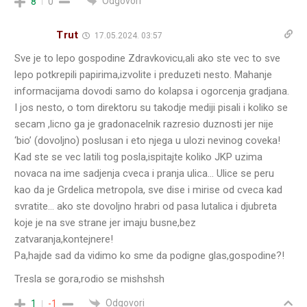
Odgovori
8
0
Trut
17.05.2024. 03:57
Sve je to lepo gospodine Zdravkovicu,ali ako ste vec to sve
lepo potkrepili papirima,izvolite i preduzeti nesto. Mahanje
informacijama dovodi samo do kolapsa i ogorcenja gradjana.
I jos nesto, o tom direktoru su takodje mediji pisali i koliko se
secam ,licno ga je gradonacelnik razresio duznosti jer nije
‘bio’ (dovoljno) poslusan i eto njega u ulozi nevinog coveka!
Kad ste se vec latili tog posla,ispitajte koliko JKP uzima
novaca na ime sadjenja cveca i pranja ulica… Ulice se peru
kao da je Grdelica metropola, sve dise i mirise od cveca kad
svratite… ako ste dovoljno hrabri od pasa lutalica i djubreta
koje je na sve strane jer imaju busne,bez
zatvaranja,kontejnere!
Pa,hajde sad da vidimo ko sme da podigne glas,gospodine?!
Tresla se gora,rodio se mishshsh
Odgovori
1
-1