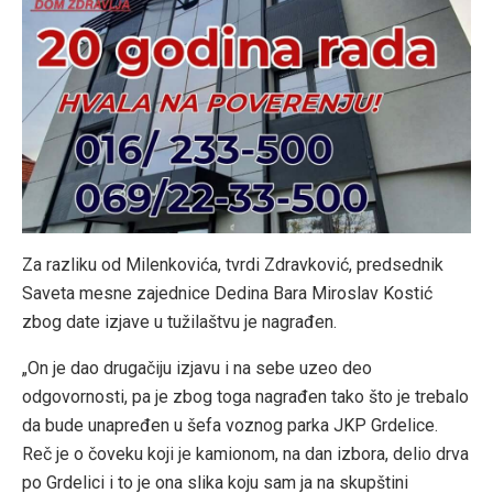
Za razliku od Milenkovića, tvrdi Zdravković, predsednik
Saveta mesne zajednice Dedina Bara Miroslav Kostić
zbog date izjave u tužilaštvu je nagrađen.
„On je dao drugačiju izjavu i na sebe uzeo deo
odgovornosti, pa je zbog toga nagrađen tako što je trebalo
da bude unapređen u šefa voznog parka JKP Grdelice.
Reč je o čoveku koji je kamionom, na dan izbora, delio drva
po Grdelici i to je ona slika koju sam ja na skupštini