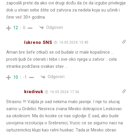
zaposlili prete da ako ovi drugi dođu da će da izgube privilegije
dok u stvari sebe štite od zatvora za nedela koja su učinili i
čine već 30+ godina.
Odgovori
12
0
Iskreno SNS
16.05.2024. 15:45
Aman bre šefe otkači se od budale iz male kopašnice …
prosti ljudi će oterati i tebe i sve oko njega u zatvor .. cela
stranka podržava ovakav stav …
Odgovori
10
-1
kradivuk
16.05.2024. 17:36
Strasno !!! Valjda je sad nekima malo jasnije. I nije to slucaj
samo u Grdelici. Nesreca zvana Mesko dokrajcice Leskovac
sa okolinom. Ma do koske ce nas oglodje. E sad, ako bude
usvojena rezolucija o Srebrenici, Vucic ce se sigurno naci na
optuzenickoj klupi kao ratni huskac. Tada je Mesko obrao