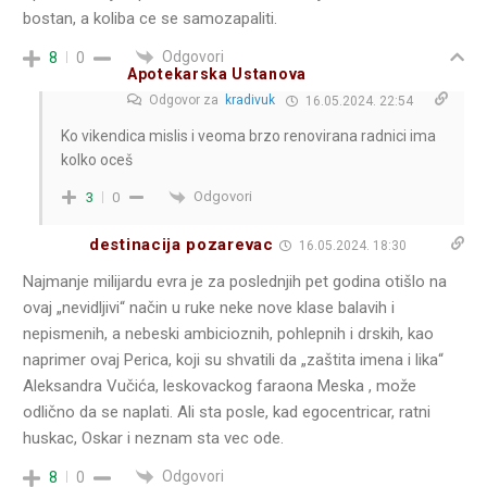
bostan, a koliba ce se samozapaliti.
Odgovori
8
0
Apotekarska Ustanova
Odgovor za
kradivuk
16.05.2024. 22:54
Ko vikendica mislis i veoma brzo renovirana radnici ima
kolko oceš
Odgovori
3
0
destinacija pozarevac
16.05.2024. 18:30
Najmanje milijardu evra je za poslednjih pet godina otišlo na
ovaj „nevidljivi“ način u ruke neke nove klase balavih i
nepismenih, a nebeski ambicioznih, pohlepnih i drskih, kao
naprimer ovaj Perica, koji su shvatili da „zaštita imena i lika“
Aleksandra Vučića, leskovackog faraona Meska , može
odlično da se naplati. Ali sta posle, kad egocentricar, ratni
huskac, Oskar i neznam sta vec ode.
Odgovori
8
0