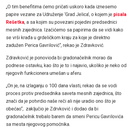
„O tim benefitima ćemo pričati uskoro kada iznesemo
papire vezane za Udruženje ‘Grad Jelica’, o kojem je
pisala
Rešetka
, a sa kojim su povezani pojedini predsednici
mesnih zajednica. Izaćićemo sa papirima da se vidi kako
se vrši krađa u grdeličkom kraju za koje je direktno
zadužen Perica Gavrilović“, rekao je Zdravković.
Zdravković je ponovioda bi gradonačelnik morao da
podnese ostavku, kao što je to i najavio, ukoliko je neko od
njegovih funkcionera umešan u aferu.
„On je, na izlaganju o 100 dana vlasti, rekao da se vodi
proces protiv predsednika saveta mesnih zajednica, što
znači da je potvrdio naše reči ali nije uradio ono što je
obećao“, zaključio je Zdrvković i dodao da bi
gradonačelnik trebalo barem da smeni Pericu Gavrilovića
sa mesta njegovog pomoćnika.