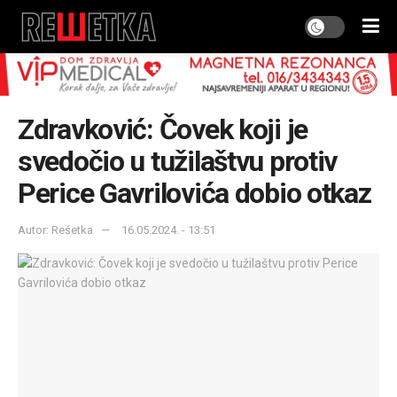
Zdravković: Čovek koji je
svedočio u tužilaštvu protiv
Perice Gavrilovića dobio otkaz
Autor: Rešetka
16.05.2024. - 13:51