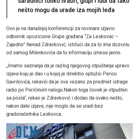
saradnici toliko hrabri, glupi i ludi da tako
nešto mogu da urade iza mojih leđa
Ovo je na današnjoj konferenciji za novinare izjavio
odbornik opozicione Grupe građana “Za Leskovac –
Zajedno” Nenad Zdravković, ističući da za to ima dozvolu
od samog Milenkovića da tu informaciju iznese javno.
„Imamo saznanja da je razlog njegovog otpuštanja upravo
izjava koju je dao i u kojoj je direktno optužio Pericu
Gavrilovića, rekavši da je sve vezano za predmet istrage
radio po Peričinom nalogu.Nakon toga čovek je otpušten
sa posla“, rekao je Zdravković i dodao da ovako nešto,
nakon date izjave, nije moglo da se uradi bez
gradonačelnika Leskovca.