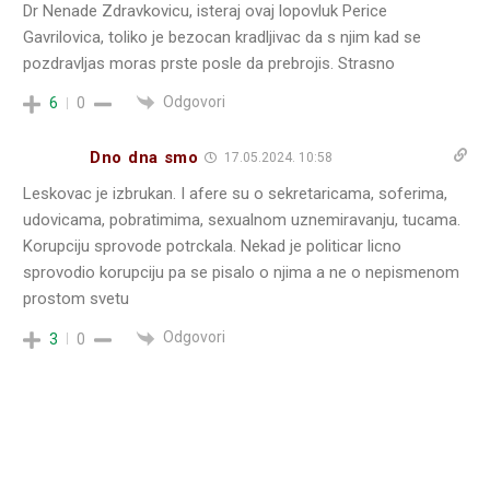
Dr Nenade Zdravkovicu, isteraj ovaj lopovluk Perice
Gavrilovica, toliko je bezocan kradljivac da s njim kad se
pozdravljas moras prste posle da prebrojis. Strasno
Odgovori
6
0
Dno dna smo
17.05.2024. 10:58
Leskovac je izbrukan. I afere su o sekretaricama, soferima,
udovicama, pobratimima, sexualnom uznemiravanju, tucama.
Korupciju sprovode potrckala. Nekad je politicar licno
sprovodio korupciju pa se pisalo o njima a ne o nepismenom
prostom svetu
Odgovori
3
0