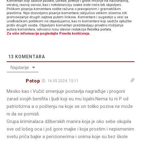
Komentari koji sadrže psovke, uvrede, pretnje i govor mržnje na nacionalnoj,
verskoj, rasnoj osnovi, kao i netoleranciju svake vrste neće biti objavljeni.
Prilikom pisanja komentara vodite računa o pravopisnim i gramatičkim
pravilima. Nije dozvoljeno pisanje komentara isključivo velikim slovima niti
promovisanje drugih sajtova putem linkova. Komentare i sugestije u vezi sa
uređivačkom politikom ne objavljujemo, kao ni komentare koji sadrže optužbe
protiv drugih osoba. Objavljeni komentari predstavljaju privatno mišljenje
autora komentara, odnosno nisu stavovi redakcije Rešetka portala.
Za više informacija pogledajte Pravila korišćenja.
13
KOMENTARA
Najstarije
Potop
16.05.2024. 15:11
Mesko kao i Vučić smenjuje postavlja nagrađuje i progoni
zarad svojih benifita i ljudi koji su mu lojalni.Nema tu ni P od
patriotizma a o poštenju na koje se on toliko poziva ne može
ni da se pomisli.
Grupa kriminalaca džiberskih manira koja je oko sebe okupila
sve od lošeg oca i još gore majke i koja prostim i nepismenim
svetu priča bajke a penzionerima i onima koje su bez škole