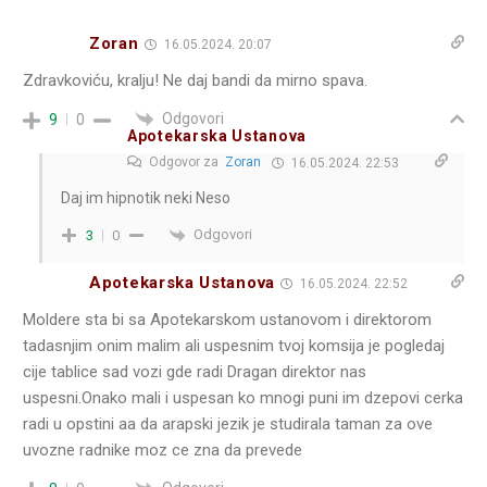
Zoran
16.05.2024. 20:07
Zdravkoviću, kralju! Ne daj bandi da mirno spava.
Odgovori
9
0
Apotekarska Ustanova
Odgovor za
Zoran
16.05.2024. 22:53
Daj im hipnotik neki Neso
Odgovori
3
0
Apotekarska Ustanova
16.05.2024. 22:52
Moldere sta bi sa Apotekarskom ustanovom i direktorom
tadasnjim onim malim ali uspesnim tvoj komsija je pogledaj
cije tablice sad vozi gde radi Dragan direktor nas
uspesni.Onako mali i uspesan ko mnogi puni im dzepovi cerka
radi u opstini aa da arapski jezik je studirala taman za ove
uvozne radnike moz ce zna da prevede