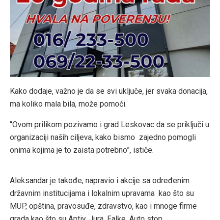
Kako dodaje, važno je da se svi uključe, jer svaka donacija,
ma koliko mala bila, može pomoći.
“Ovom prilikom pozivamo i grad Leskovac da se priključi u
organizaciji naših ciljeva, kako bismo zajedno pomogli
onima kojima je to zaista potrebno”, ističe.
Aleksandar je takođe, napravio i akcije sa određenim
državnim institucijama i lokalnim upravama kao što su
MUP, opština, pravosuđe, zdravstvo, kao i mnoge firme
grada kao što su Aptiv, Jura, Falke, Auto stop…