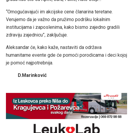
“Omogućavajući im akcijske cene članarina teretane.
Verujemo da je važno da pružimo podršku lokalnim
institucijama i zaposlenima, kako bismo zajedno gradili
zdraviju zajednicu”, zaključuje.
Aleksandar će, kako kaže, nastaviti da održava
humanitarne evente gde će pomoći porodicama i deci kojoj
je pomoć najpotrebnija.
D.Marinković