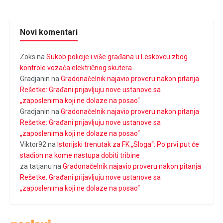
Novi komentari
Zoks
na
Sukob policije i više građana u Leskovcu zbog
kontrole vozača električnog skutera
Gradjanin
na
Gradonačelnik najavio proveru nakon pitanja
Rešetke: Građani prijavljuju nove ustanove sa
„zaposlenima koji ne dolaze na posao“
Gradjanin
na
Gradonačelnik najavio proveru nakon pitanja
Rešetke: Građani prijavljuju nove ustanove sa
„zaposlenima koji ne dolaze na posao“
Viktor92
na
Istorijski trenutak za FK „Sloga“: Po prvi put će
stadion na kome nastupa dobiti tribine
za tatjanu
na
Gradonačelnik najavio proveru nakon pitanja
Rešetke: Građani prijavljuju nove ustanove sa
„zaposlenima koji ne dolaze na posao“