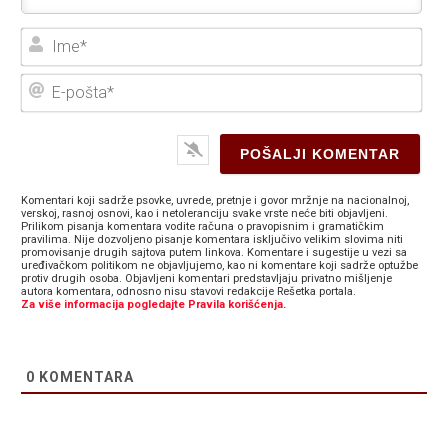
Ime
E-
poš
Komentari koji sadrže psovke, uvrede, pretnje i govor mržnje na nacionalnoj,
verskoj, rasnoj osnovi, kao i netoleranciju svake vrste neće biti objavljeni.
Prilikom pisanja komentara vodite računa o pravopisnim i gramatičkim
pravilima. Nije dozvoljeno pisanje komentara isključivo velikim slovima niti
promovisanje drugih sajtova putem linkova. Komentare i sugestije u vezi sa
uređivačkom politikom ne objavljujemo, kao ni komentare koji sadrže optužbe
protiv drugih osoba. Objavljeni komentari predstavljaju privatno mišljenje
autora komentara, odnosno nisu stavovi redakcije Rešetka portala.
Za više informacija pogledajte Pravila korišćenja.
0
KOMENTARA