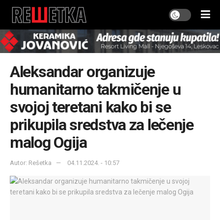
Aleksandar organizuje
humanitarno takmičenje u
svojoj teretani kako bi se
prikupila sredstva za lečenje
malog Ogija
Autor: Rešetka
04.11.2024. - 10:57