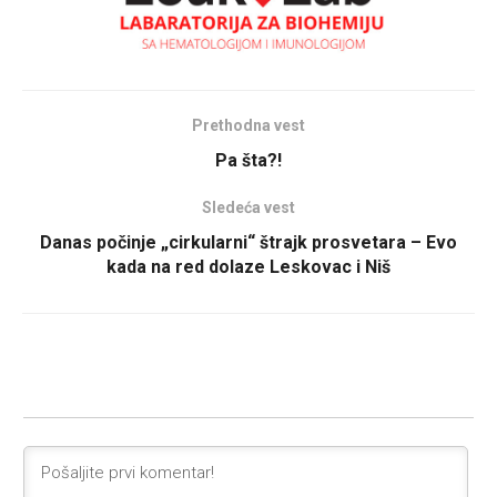
Prethodna vest
Pa šta?!
Sledeća vest
Danas počinje „cirkularni“ štrajk prosvetara – Evo
kada na red dolaze Leskovac i Niš