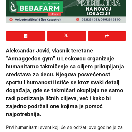
Aleksandar Jović, vlasnik teretane
“Armaggedon gym” u Leskovcu organizuje
humanitarno takmičenje sa ciljem prikupljanja
sredstava za decu. Njegova posvećenost
sportu i humanosti ističe se kroz svaki detalj
događaja, gde se takmičari okupljaju ne samo
radi postizanja ličnih ciljeva, već i kako bi
zajedno podržali one kojima je pomoć
najpotrebnija.
Prvi humanitarni event koji će se održati ove godine je za