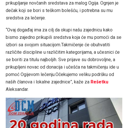
prikupljanje novčanih sredstava za malog Ogija. Ognjen je
dečak koji se bori s teškom bolešću, i potrebna su mu
sredstva za lečenje.
“Ovaj događaj ima za cilj da okupi našu zajednicu kako
bismo zajedno prikupili sredstva koja će mu pomoći da se
izbori sa svojom situacijom.Takmičenje će obuhvatiti
različite discipline u različitim kategorijama, a učesnici će
se boriti za titulu najboljih. Sve prijave su dobrovoljne, a
prikupljeni novac od donacija i učešća na takmičenju ide u
pomoć Ogijevom lečenju.Očekujemo veliku podršku od
naših članova i lokalne zajednice”, kaže za
Rešetku
Aleksandar.