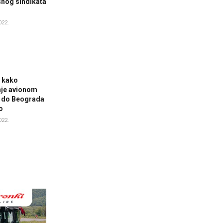
nog sindikata
022.
 i kako
nje avionom
a do Beograda
o
022.