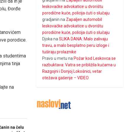
gradjanin
na
Zapaljen automobil
ili da ih je
leskovačke advokatice u dvorištu
olu, Đorđe
porodične kuće, policija ćuti o slučaju
gradjanin
na
Zapaljen automobil
leskovačke advokatice u dvorištu
etanovićem
porodične kuće, policija ćuti o slučaju
Djoka
na
SLIKA DANA: Malo zalivaju
nove porodice.
travu, a malo besplatno peru izloge i
tuširaju prolaznike
sa studentima
Pravo u metu
na
Požar kod Leskovca se
jima tinja
razbuktava: Vatra se približila kućama u
Razgojni i Donjoj Lokošnici, vetar
otežava gašenje – VIDEO
ajte na
anin na čelu