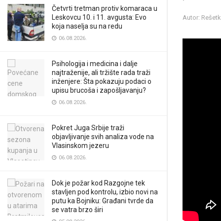
Četvrti tretman protiv komaraca u
Leskovcu 10. i 11. avgusta: Evo
Autor: Rešet
koja naselja su na redu
06.08.2026.
Psihologija i medicina i dalje
najtraženije, ali tržište rada traži
inženjere: Šta pokazuju podaci o
upisu brucoša i zapošljavanju?
06.08.2026.
Pokret Juga Srbije traži
objavljivanje svih analiza vode na
Vlasinskom jezeru
06.08.2026.
Dok je požar kod Razgojne tek
stavljen pod kontrolu, izbio novi na
putu ka Bojniku: Građani tvrde da
se vatra brzo širi