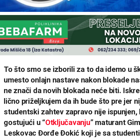
To što smo se izborili za to da idemo u š
umesto onlajn nastave nakon blokade na
ne znači da novih blokada neće biti. Iskre
lično priželjkujem da ih bude što pre jer n
studentski zahtev zapravo nije ispunjen,
gostujući u “
Otključavanju
” maturant Gim
Leskovac Đorđe Đokić koji je sa student