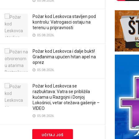
05.08.2026.
Požar kod Leskovca stavljen pod
kontrolu: Vatrogasci ostaju na
terenu u pripravnosti
05.08.2026.
Požar kod Leskovca i dalje bukti!
Građanima upućen hitan apel na
oprez
05.08.2026.
Požar kod Leskovca se
razbuktava: Vatra se približila
kućama u Razgojni i Donjoj
Lokošnici, vetar otežava gašenje –
VIDEO
05.08.2026.
UČITAJ JOŠ