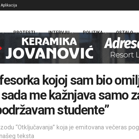
Aplikacija
PROTESTI
INTERVJU
POLITIKA
OSTALO
fesorka kojoj sam bio omil
 sada me kažnjava samo z
podržavam studente”
zodu “Otključavanja” koja je emitovana večeras pog
našeg teksta