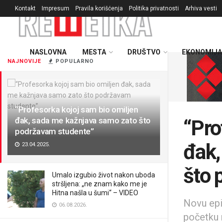
Kontakt
Impresum
Pravila korišćenja
Politika privatnosti
Arhiva vesti
NASLOVNA
MESTA
DRUŠTVO
EKONOMIJA
NAJNOVIJE
POPULARNO
“Profesorka kojoj sam bio omiljen
đak, sada me kažnjava samo zato što
“Pro
podržavam studente”
đak,
23.04.2025.
što 
Umalo izgubio život nakon uboda
stršljena: „ne znam kako me je
Hitna našla u šumi“ – VIDEO
Novu epi
06.08.2026.
početku 