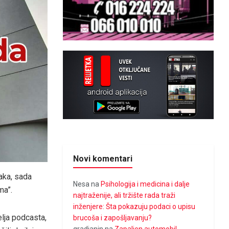
Novi komentari
aka, sada
Nesa
na
Psihologija i medicina i dalje
ma”.
najtraženije, ali tržište rada traži
inženjere: Šta pokazuju podaci o upisu
lja podcasta,
brucoša i zapošljavanju?