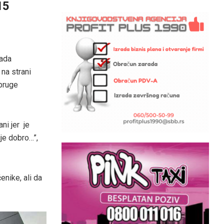
15
kada
 na strani
pruge
ni jer je
je dobro…”,
enike, ali da