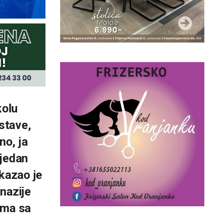
kolu
stave,
no, ja
ijedan
 kazao je
nazije
ima sa