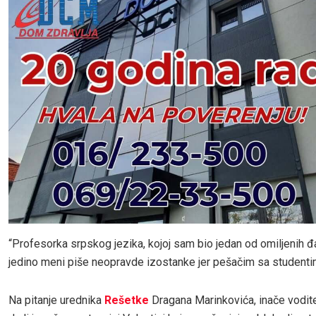
“Profesorka srpskog jezika, kojoj sam bio jedan od omiljenih đ
jedino meni piše neopravde izostanke jer pešačim sa studenti
Na pitanje urednika
Rešetke
Dragana Marinkovića, inače vodite