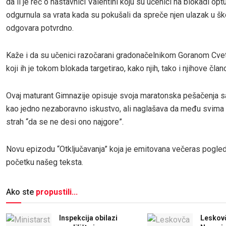
da li je reč o nastavnici Valentini koju su učenici na blokadi optuž
odgurnula sa vrata kada su pokušali da spreče njen ulazak u šk
odgovara potvrdno.
Kaže i da su učenici razočarani gradonačelnikom Goranom Cv
koji ih je tokom blokada targetirao, kako njih, tako i njihove čla
Ovaj maturant Gimnazije opisuje svoja maratonska pešačenja 
kao jedno nezaboravno iskustvo, ali naglašava da među svima n
strah “da se ne desi ono najgore”.
Novu epizodu “Otključavanja” koja je emitovana večeras pogled
početku našeg teksta.
Ako ste
propustili...
Inspekcija obilazi
Leskovč