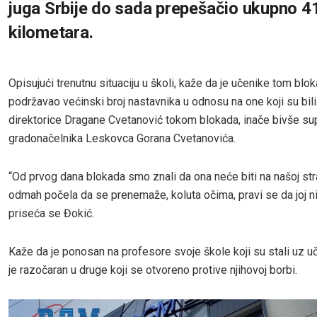
juga Srbije do sada prepešačio ukupno 4
kilometara.
Opisujući trenutnu situaciju u školi, kaže da je učenike tom blo
podržavao većinski broj nastavnika u odnosu na one koji su bili
direktorice Dragane Cvetanović tokom blokada, inače bivše su
gradonačelnika Leskovca Gorana Cvetanovića.
“Od prvog dana blokada smo znali da ona neće biti na našoj stra
odmah počela da se prenemaže, koluta očima, pravi se da joj ni
priseća se Đokić.
Kaže da je ponosan na profesore svoje škole koji su stali uz uč
je razočaran u druge koji se otvoreno protive njihovoj borbi.