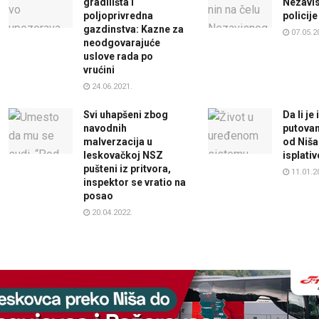
gradilišta i
Nezavis
poljoprivredna
policije
gazdinstva: Kazne za
07.05.2
neodgovarajuće
uslove rada po
vrućini
24.06.2021.
Svi uhapšeni zbog
Da li je
navodnih
putova
malverzacija u
od Niš
leskovačkoj NSZ
isplativ
pušteni iz pritvora,
11.01.2
inspektor se vratio na
posao
20.04.2022.