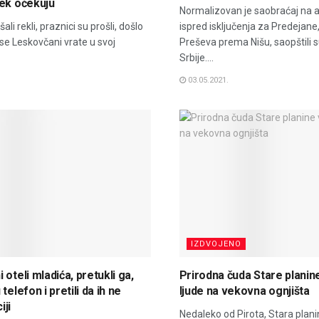
ek očekuju
Normalizovan je saobraćaj na 
šali rekli, praznici su prošli, došlo
ispred isključenja za Predejane
se Leskovčani vrate u svoj
Preševa prema Nišu, saopštili s
Srbije....
03.05.2021.
IZDVOJENO
oteli mladića, pretukli ga,
Prirodna čuda Stare planin
telefon i pretili da ih ne
ljude na vekovna ognjišta
iji
Nedaleko od Pirota, Stara plan