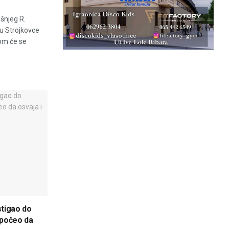
šnjeg R.
u Strojkovce
om će se
stigao do
m počeo da