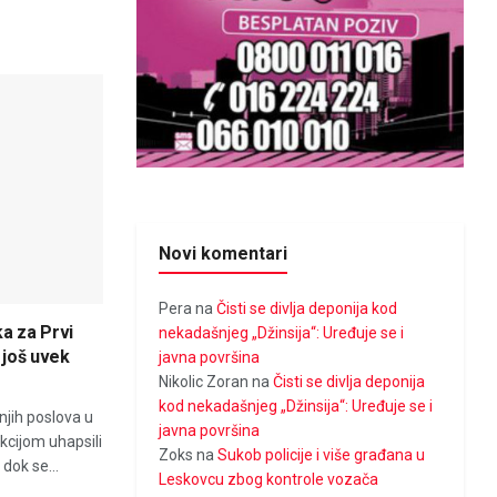
Novi komentari
Pera
na
Čisti se divlja deponija kod
ka za Prvi
nekadašnjeg „Džinsija“: Uređuje se i
 još uvek
javna površina
Nikolic Zoran
na
Čisti se divlja deponija
kod nekadašnjeg „Džinsija“: Uređuje se i
njih poslova u
javna površina
kcijom uhapsili
Zoks
na
Sukob policije i više građana u
 dok se...
Leskovcu zbog kontrole vozača