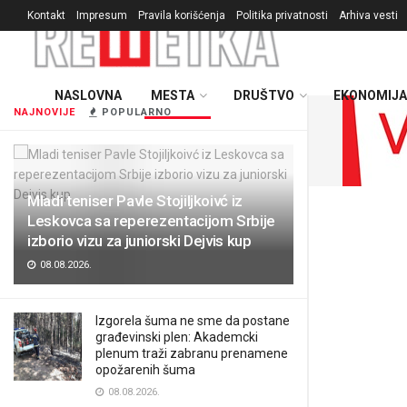
Kontakt
Impresum
Pravila korišćenja
Politika privatnosti
Arhiva vesti
NASLOVNA
MESTA
DRUŠTVO
EKONOMIJA
NAJNOVIJE
POPULARNO
Mladi teniser Pavle Stojiljkoivć iz
Leskovca sa reperezentacijom Srbije
izborio vizu za juniorski Dejvis kup
08.08.2026.
Izgorela šuma ne sme da postane
građevinski plen: Akademcki
plenum traži zabranu prenamene
opožarenih šuma
08.08.2026.