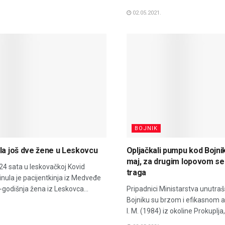
02.05.2021.
BOJNIK
la još dve žene u Leskovcu
Opljačkali pumpu kod Bojni
maj, za drugim lopovom se
24 sata u leskovačkoj Kovid
traga
inula je pacijentkinja iz Medveđe
0-godišnja žena iz Leskovca...
Pripadnici Ministarstva unutraš
Bojniku su brzom i efikasnom a
I. M. (1984) iz okoline Prokuplja,