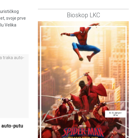
urističkog
Bioskop LKC
et, svoje prve
lu Velika
 auto-putu