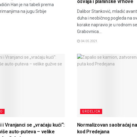
osvaja i planinske vrhove
ladičin Han je na tabeli prema
rimanjima na jugu Srbije
Dalibor Stanković, mladić avant
duha i neobičnog pogleda na sv
korake napravio je u rodnom se
Grabovnica...
04.05.2021.
NO
GRDELICA
i Vranjanci se „vraćaju kući“:
Normalizovan saobraćaj na
više auto-puteva – velike
kod Predejana