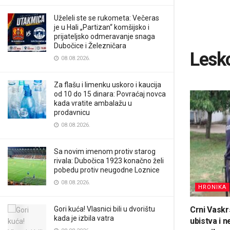
Uželeli ste se rukometa: Večeras
je u Hali „Partizan“ komšijsko i
prijateljsko odmeravanje snaga
Dubočice i Železničara
Lesk
08.08.2026.
Za flašu i limenku uskoro i kaucija
od 10 do 15 dinara: Povraćaj novca
kada vratite ambalažu u
prodavnicu
08.08.2026.
Sa novim imenom protiv starog
rivala: Dubočica 1923 konačno želi
pobedu protiv neugodne Loznice
08.08.2026.
HRONIKA
Gori kuća! Vlasnici bili u dvorištu
Crni Vaskr
kada je izbila vatra
ubistva i 