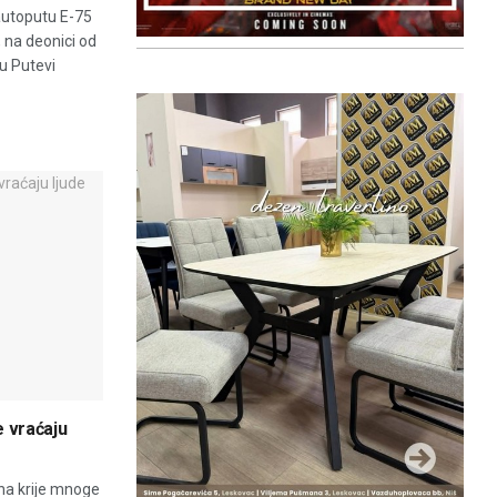
autoputu E-75
, na deonici od
u Putevi
e vraćaju
ina krije mnoge