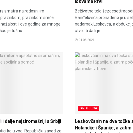
lokvama krvi
rs smatra najradosnijim
Beživotno telo šezdesettrogodi
 praznikom, praznikom sreće i
Ranđelovića pronađeno je u sel
 nažalost, i ove godine za mnoge
nadomak Leskovca, a obdukcij
ao je tužno....
utvrditi da li je...
04.05.2021.
GRDELICA
i dalje najsiromašniji u Srbiji
Leskovčanin na dva točka 
Holandije i Španije, a zati
tici koju vodi Republički zavod za