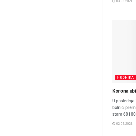
03.05.2021.
HRONIKA
Korona ubi
U poslednja 
bolnici prem
stara 68 i 8
02.05.2021.