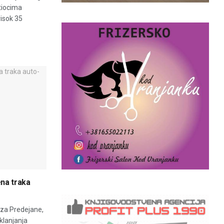
tiocima
visok 35
ena traka
 za Predejane,
klanjanja