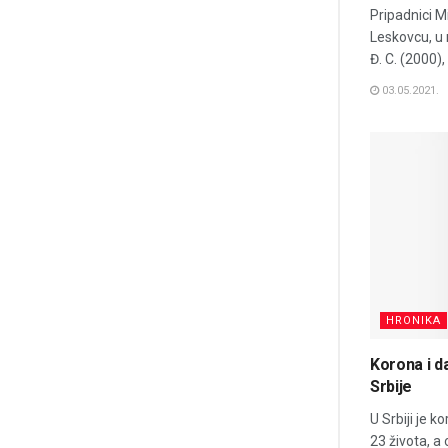
Pripadnici M
Leskovcu, u 
Đ. C. (2000), 
03.05.2021.
HRONIKA
Korona i d
Srbije
U Srbiji je 
23 života, a