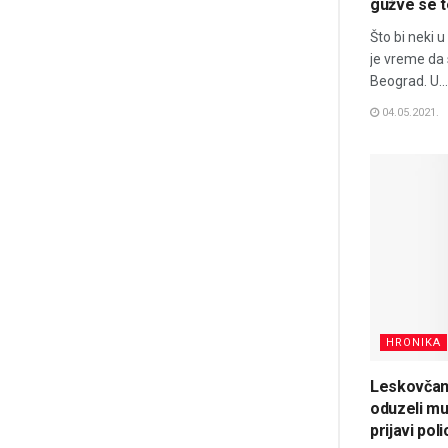
gužve se t
Što bi neki u 
je vreme da 
Beograd. U...
04.05.2021.
HRONIKA
Leskovčani 
oduzeli mu 
prijavi polic