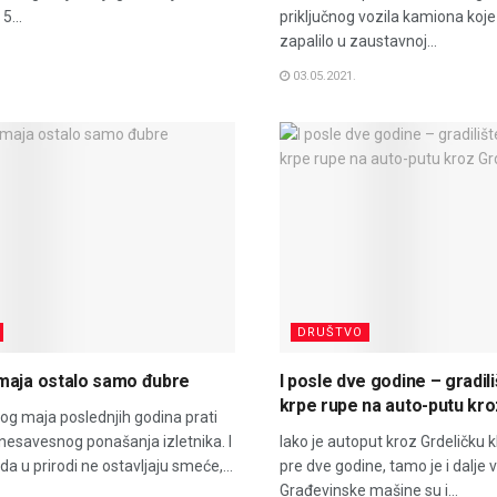
5...
priključnog vozila kamiona koj
zapalilo u zaustavnoj...
03.05.2021.
DRUŠTVO
maja ostalo samo đubre
I posle dve godine – gradiliš
krpe rupe na auto-putu kro
og maja poslednjih godina prati
 nesavesnog ponašanja izletnika. I
Iako je autoput kroz Grdeličku k
a u prirodi ne ostavljaju smeće,...
pre dve godine, tamo je i dalje v
Građevinske mašine su i...