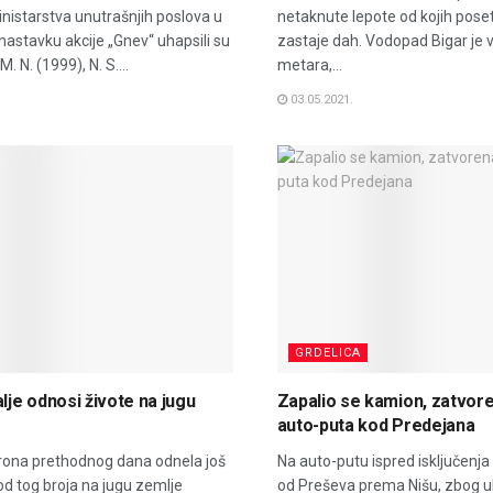
inistarstva unutrašnjih poslova u
netaknute lepote od kojih pose
nastavku akcije „Gnev“ uhapsili su
zastaje dah. Vodopad Bigar je 
M. N. (1999), N. S....
metara,...
03.05.2021.
GRDELICA
alje odnosi živote na jugu
Zapalio se kamion, zatvor
auto-puta kod Predejana
korona prethodnog dana odnela još
Na auto-putu ispred isključenja
 od tog broja na jugu zemlje
od Preševa prema Nišu, zbog u