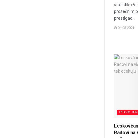
statistiku V
prosečnim p
prestigao...
04.05.2021.
IZDVOJE
Leskovčani 
Radovi na 