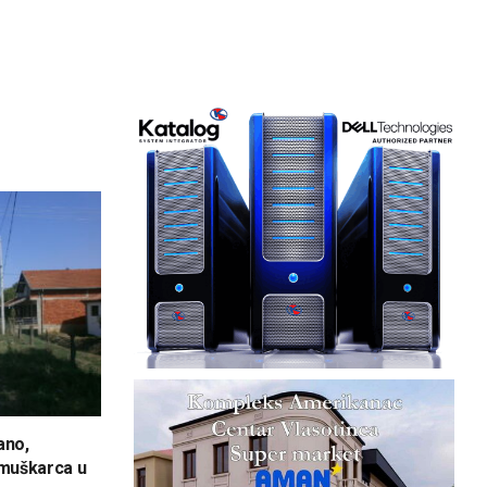
ano,
 muškarca u