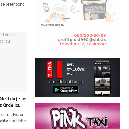
e se prethodno
te: I dalje se
z Grdelicu
lisuru otvoren
eliko gradilište.