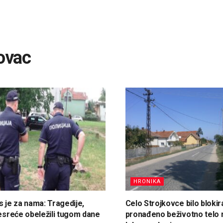
ovac
HRONIKA
s je za nama: Tragedije,
Celo Strojkovce bilo blokir
nesreće obeležili tugom dane
pronađeno beživotno telo