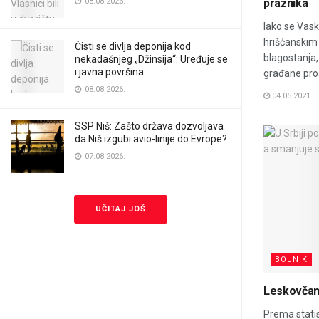
08.08.2026.
praznika
Iako se Vask
hrišćanskim
Čisti se divlja deponija kod
blagostanja,
nekadašnjeg „Džinsija“: Uređuje se
i javna površina
građane proš
08.08.2026.
04.05.2021.
SSP Niš: Zašto država dozvoljava
da Niš izgubi avio-linije do Evrope?
07.08.2026.
UČITAJ JOŠ
BOJNIK
Leskovčani 
Prema statis