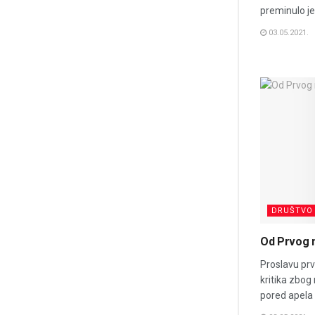
preminulo je 
03.05.2021.
DRUŠTVO
Od Prvog 
Proslavu prv
kritika zbog
pored apela d