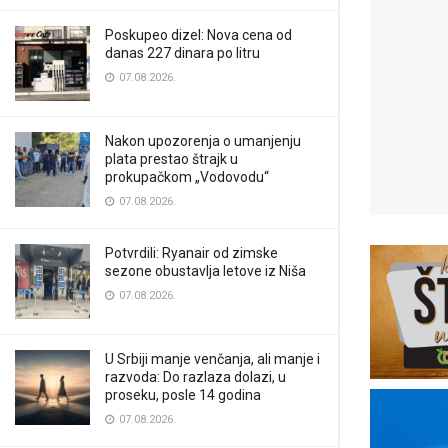
Poskupeo dizel: Nova cena od
danas 227 dinara po litru
07.08.2026.
Nakon upozorenja o umanjenju
plata prestao štrajk u
prokupačkom „Vodovodu“
07.08.2026.
Potvrdili: Ryanair od zimske
sezone obustavlja letove iz Niša
07.08.2026.
U Srbiji manje venčanja, ali manje i
razvoda: Do razlaza dolazi, u
proseku, posle 14 godina
07.08.2026.