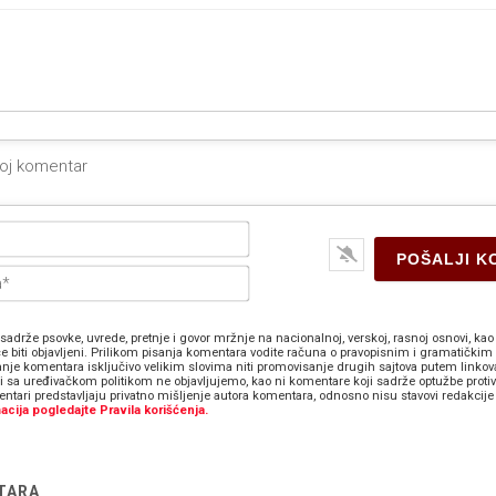
Ime*
E-
pošta*
sadrže psovke, uvrede, pretnje i govor mržnje na nacionalnoj, verskoj, rasnoj osnovi, kao 
e biti objavljeni. Prilikom pisanja komentara vodite računa o pravopisnim i gramatičkim 
anje komentara isključivo velikim slovima niti promovisanje drugih sajtova putem linkov
zi sa uređivačkom politikom ne objavljujemo, kao ni komentare koji sadrže optužbe proti
ntari predstavljaju privatno mišljenje autora komentara, odnosno nisu stavovi redakcije 
acija pogledajte Pravila korišćenja.
TARA