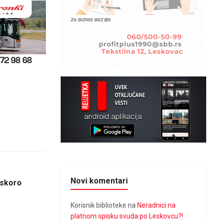
Novi komentari
uskoro
Korisnik biblioteke
na
Neradnici na
platnom spisku svuda po Leskovcu?!