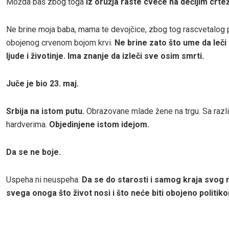
Možda baš zbog toga
iz oružja raste cveće na dečijim crte
Ne brine moja baba, mama te devojčice, zbog tog rascvetalog p
obojenog crvenom bojom krvi.
Ne brine zato što ume da leči 
ljude i životinje. Ima znanje da izleči sve osim smrti.
Juče je bio 23. maj.
Srbija na istom putu.
Obrazovane mlade žene na trgu. Sa razli
hardverima.
Objedinjene istom idejom.
Da se ne boje.
Uspeha ni neuspeha.
Da se do starosti i samog kraja svog 
svega onoga što život nosi i što neće biti obojeno politik