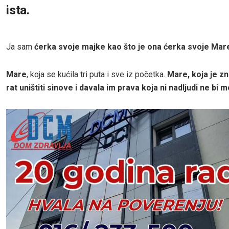
ista.
Ja sam
ćerka svoje majke kao što je ona ćerka svoje Mar
Mare
, koja se kućila tri puta i sve iz početka.
Mare, koja je zn
rat uništiti sinove i davala im prava koja ni nadljudi ne bi m