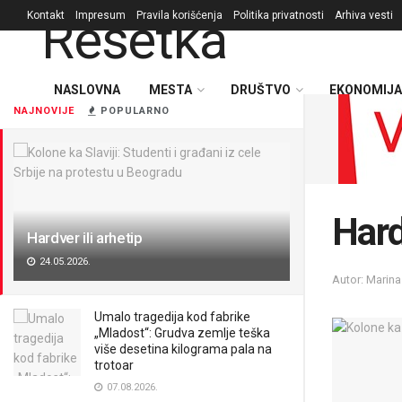
Kontakt
Impresum
Pravila korišćenja
Politika privatnosti
Arhiva vesti
NASLOVNA
MESTA
DRUŠTVO
EKONOMIJA
NAJNOVIJE
POPULARNO
Hard
Hardver ili arhetip
24.05.2026.
Autor: Marina
Umalo tragedija kod fabrike
„Mladost“: Grudva zemlje teška
više desetina kilograma pala na
trotoar
07.08.2026.