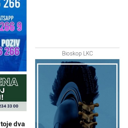
Bioskop LKC
toje dva