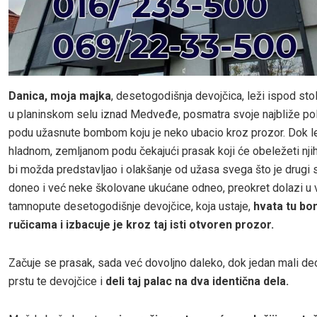
Danica, moja majka
, desetogodišnja devojčica, leži ispod sto
u planinskom selu iznad Medveđe, posmatra svoje najbliže po
podu užasnute bombom koju je neko ubacio kroz prozor. Dok l
hladnom, zemljanom podu čekajući prasak koji će obeležeti njiho
bi možda predstavljao i olakšanje od užasa svega što je drugi s
doneo i već neke školovane ukućane odneo, preokret dolazi u 
tamnopute desetogodišnje devojčice, koja ustaje,
hvata tu bo
ručicama i izbacuje je kroz taj isti otvoren prozor.
Začuje se prasak, sada već dovoljno daleko, dok jedan mali de
prstu te devojčice i
deli taj palac na dva identična dela.