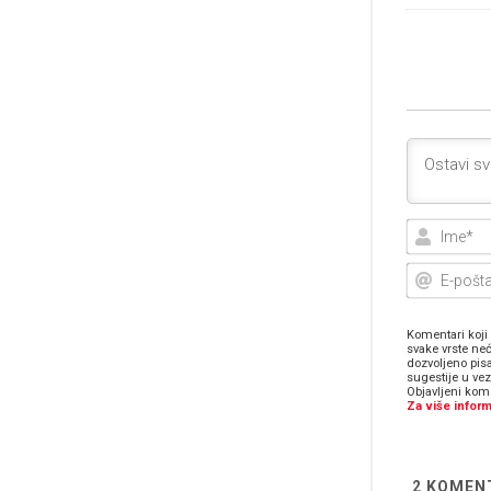
Komentari koji 
svake vrste neć
dozvoljeno pis
sugestije u ve
Objavljeni kome
Za više inform
2
KOMEN