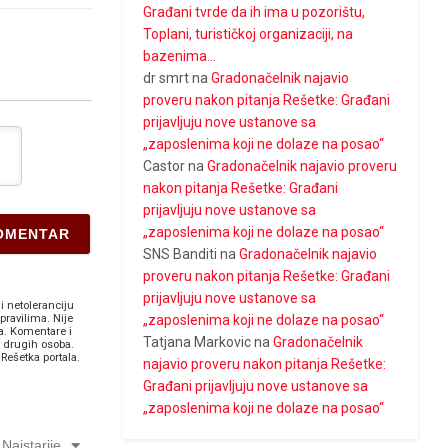
Građani tvrde da ih ima u pozorištu,
Toplani, turističkoj organizaciji, na
bazenima…
dr smrt
na
Gradonačelnik najavio
proveru nakon pitanja Rešetke: Građani
prijavljuju nove ustanove sa
„zaposlenima koji ne dolaze na posao“
Castor
na
Gradonačelnik najavio proveru
nakon pitanja Rešetke: Građani
prijavljuju nove ustanove sa
„zaposlenima koji ne dolaze na posao“
SNS Banditi
na
Gradonačelnik najavio
proveru nakon pitanja Rešetke: Građani
prijavljuju nove ustanove sa
i netoleranciju
„zaposlenima koji ne dolaze na posao“
pravilima. Nije
a. Komentare i
Tatjana Markovic
na
Gradonačelnik
v drugih osoba.
Rešetka portala.
najavio proveru nakon pitanja Rešetke:
Građani prijavljuju nove ustanove sa
„zaposlenima koji ne dolaze na posao“
Najstarije