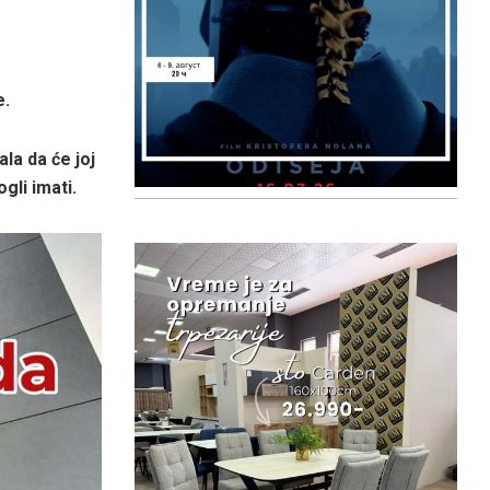
e.
ala da će joj
ogli imati.