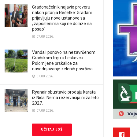
Gradonačelnik najavio proveru
nakon pitanja Rešetke: Građani
prijavljuju nove ustanove sa
„zaposlenima koji ne dolaze na
posao“
07.08.2026.
Vandali ponovo na nezavršenom
Gradskom trgu u Leskovcu:
Polomljene prskalice za
navodnjavanje zelenih površina
07.08.2026.
Ryanair obustavio prodaju karata
iz Niša: Nema rezervacija ni za leto
2027.
07.08.2026.
UČITAJ JOŠ