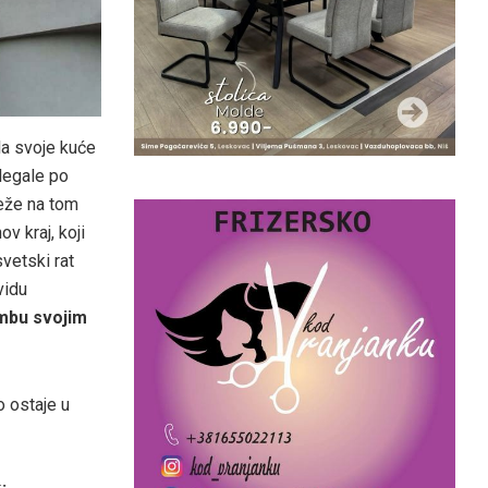
la svoje kuće
legale po
eže na tom
v kraj, koji
vetski rat
vidu
mbu svojim
o ostaje u