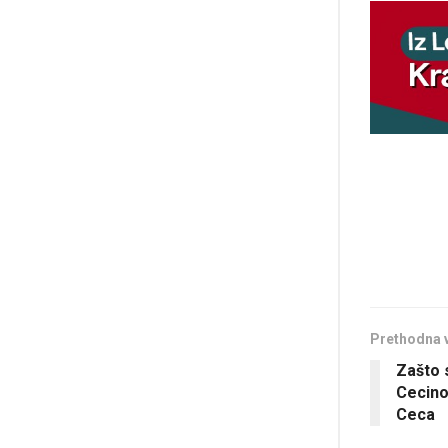
Prethodna 
Zašto 
Cecino
Ceca