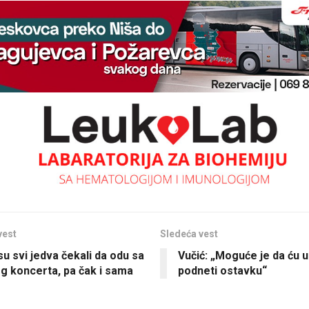
vest
Sledeća vest
su svi jedva čekali da odu sa
Vučić: „Moguće je da ću 
g koncerta, pa čak i sama
podneti ostavku“