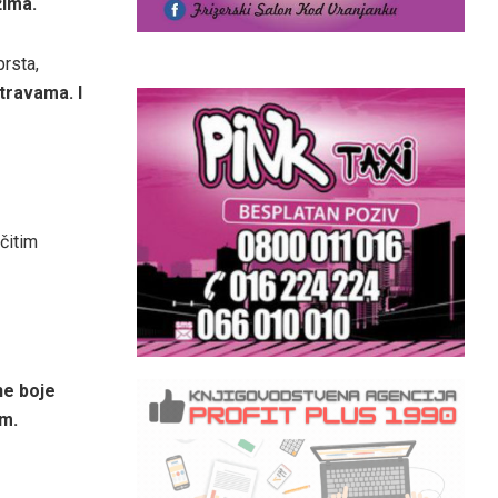
žima.
rsta,
travama. I
čitim
ne boje
om.