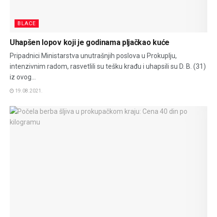
BLACE
Uhapšen lopov koji je godinama pljačkao kuće
Pripadnici Ministarstva unutrašnjih poslova u Prokuplju,
intenzivnim radom, rasvetlili su tešku krađu i uhapsili su D. B. (31)
iz ovog...
19.08.2021.