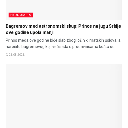
EKONOMIJA
Bagremov med astronomski skup: Prinos na jugu Srbije
ove godine upola manji
Prinos meda ove godine biće slab zbog loših klimatskih uslova, a
naročito bagremovog koji već sada u prodavnicama košta od...
21.08.2021.