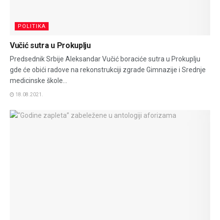
POLITIKA
Vučić sutra u Prokuplju
Predsednik Srbije Aleksandar Vučić boraciće sutra u Prokuplju
gde će obići radove na rekonstrukciji zgrade Gimnazije i Srednje
medicinske škole...
18.08.2021.