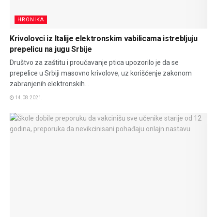
HRONIKA
Krivolovci iz Italije elektronskim vabilicama istrebljuju
prepelicu na jugu Srbije
Društvo za zaštitu i proučavanje ptica upozorilo je da se
prepelice u Srbiji masovno krivolove, uz korišćenje zakonom
zabranjenih elektronskih...
14.08.2021.