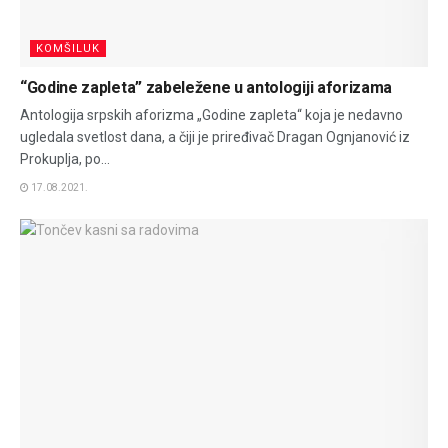
KOMŠILUK
“Godine zapleta” zabeležene u antologiji aforizama
Antologija srpskih aforizma „Godine zapleta“ koja je nedavno
ugledala svetlost dana, a čiji je priređivač Dragan Ognjanović iz
Prokuplja, po...
17.08.2021.