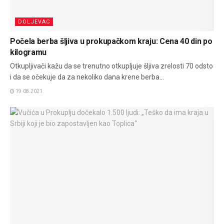
DOLJEVAC
Počela berba šljiva u prokupačkom kraju: Cena 40 din po
kilogramu
Otkupljivači kažu da se trenutno otkupljuje šljiva zrelosti 70 odsto
i da se očekuje da za nekoliko dana krene berba...
19.08.2021.