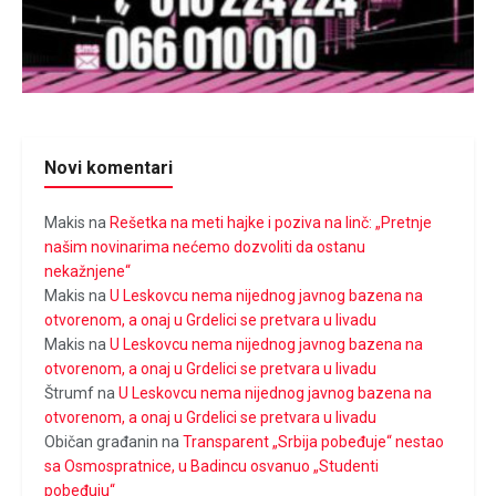
Novi komentari
Makis
na
Rešetka na meti hajke i poziva na linč: „Pretnje
našim novinarima nećemo dozvoliti da ostanu
nekažnjene“
Makis
na
U Leskovcu nema nijednog javnog bazena na
otvorenom, a onaj u Grdelici se pretvara u livadu
Makis
na
U Leskovcu nema nijednog javnog bazena na
otvorenom, a onaj u Grdelici se pretvara u livadu
Štrumf
na
U Leskovcu nema nijednog javnog bazena na
otvorenom, a onaj u Grdelici se pretvara u livadu
Običan građanin
na
Transparent „Srbija pobeđuje“ nestao
sa Osmospratnice, u Badincu osvanuo „Studenti
pobeđuju“