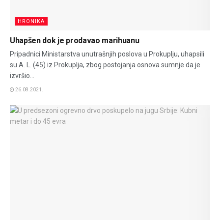
HRONIKA
Uhapšen dok je prodavao marihuanu
Pripadnici Ministarstva unutrašnjih poslova u Prokuplju, uhapsili
su A. L. (45) iz Prokuplja, zbog postojanja osnova sumnje da je
izvršio...
26.08.2021.