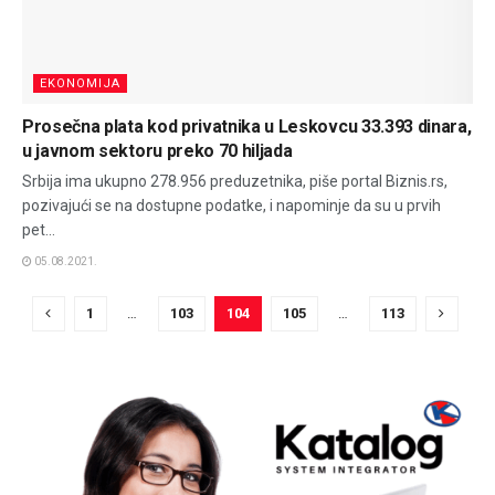
EKONOMIJA
Prosečna plata kod privatnika u Leskovcu 33.393 dinara,
u javnom sektoru preko 70 hiljada
Srbija ima ukupno 278.956 preduzetnika, piše portal Biznis.rs,
pozivajući se na dostupne podatke, i napominje da su u prvih
pet...
05.08.2021.
1
…
103
104
105
…
113