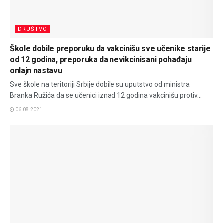
DRUŠTVO
Škole dobile preporuku da vakcinišu sve učenike starije
od 12 godina, preporuka da nevikcinisani pohađaju
onlajn nastavu
Sve škole na teritoriji Srbije dobile su uputstvo od ministra
Branka Ružića da se učenici iznad 12 godina vakcinišu protiv...
06.08.2021.