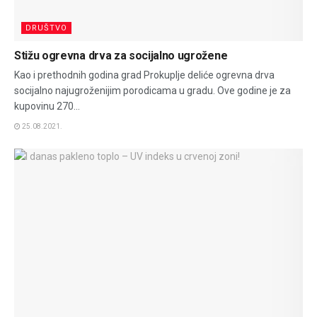
DRUŠTVO
Stižu ogrevna drva za socijalno ugrožene
Kao i prethodnih godina grad Prokuplje deliće ogrevna drva
socijalno najugroženijim porodicama u gradu. Ove godine je za
kupovinu 270...
25.08.2021.