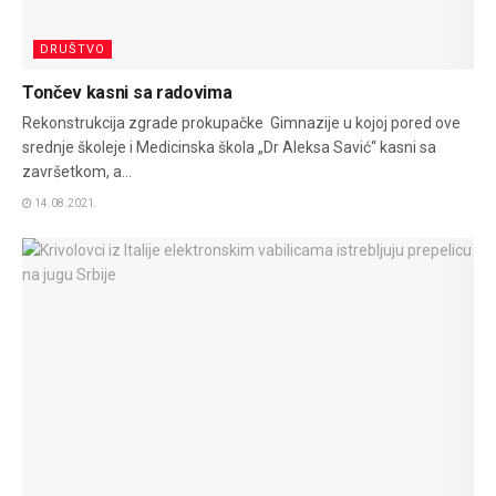
DRUŠTVO
Tončev kasni sa radovima
Rekonstrukcija zgrade prokupačke Gimnazije u kojoj pored ove
srednje školeje i Medicinska škola „Dr Aleksa Savić“ kasni sa
završetkom, a...
14.08.2021.