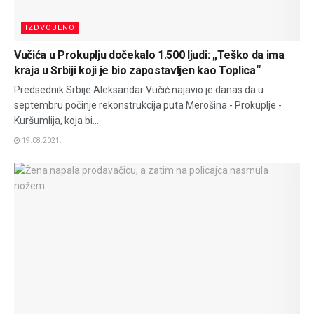
IZDVOJENO
Vučića u Prokuplju dočekalo 1.500 ljudi: „Teško da ima
kraja u Srbiji koji je bio zapostavljen kao Toplica“
Predsednik Srbije Aleksandar Vučić najavio je danas da u
septembru počinje rekonstrukcija puta Merošina - Prokuplje -
Kuršumlija, koja bi...
19.08.2021.