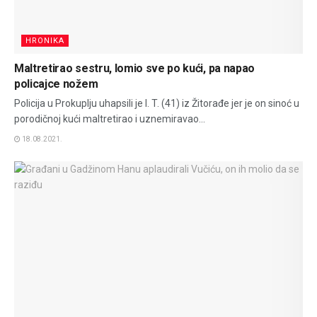
HRONIKA
Maltretirao sestru, lomio sve po kući, pa napao
policajce nožem
Policija u Prokuplju uhapsili je I. T. (41) iz Žitorađe jer je on sinoć u
porodičnoj kući maltretirao i uznemiravao...
18.08.2021.