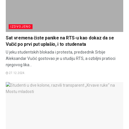
IZDVOJENO
Sat vremena čiste panike na RTS-u kao dokaz da se
Vučić po prvi put uplašio, i to studenata
U jeku studentskih blokada i protesta, predsednik Srbije
Aleksandar Vučić gostovao je u studiju RTS, a ozbiljni pratioci
njegovog lika...
27.12.2024.