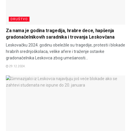
DRUŠTVO
Za nama je godina tragedija, hrabre dece, hapšenja
gradonačelnikovih saradnika i trovanja Leskovčana
Leskovačku 2024. godinu obeležile su tragedije, protesti i blokade
hrabrih srednjoškolaca, velike afere i traženje ostavke
gradonačelnika Leskovca zbog umešanosti...
29.12.2024.