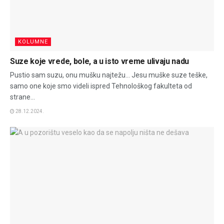
KOLUMNE
Suze koje vrede, bole, a u isto vreme ulivaju nadu
Pustio sam suzu, onu mušku najtežu... Jesu muške suze teške,
samo one koje smo videli ispred Tehnološkog fakulteta od
strane...
28.12.2024.