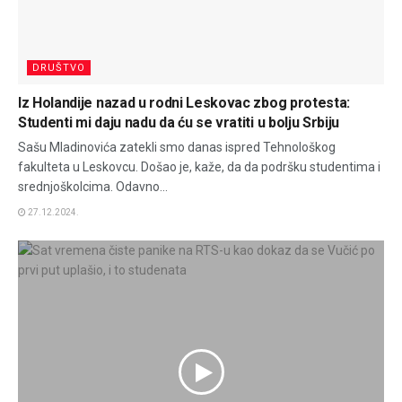
DRUŠTVO
Iz Holandije nazad u rodni Leskovac zbog protesta:
Studenti mi daju nadu da ću se vratiti u bolju Srbiju
Sašu Mladinovića zatekli smo danas ispred Tehnološkog
fakulteta u Leskovcu. Došao je, kaže, da da podršku studentima i
srednjoškolcima. Odavno...
27.12.2024.