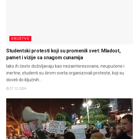
DRUŠTVO
Studentski protesti koji su promenili svet: Mladost,
pamet i vizije sa snagom cunamija
Iako ih često doživljavaju kao nezainteresovane, neupućene i
inertne, studenti su širom sveta organizovali proteste, koji su
doveli do ključnih...
27.12.2024.