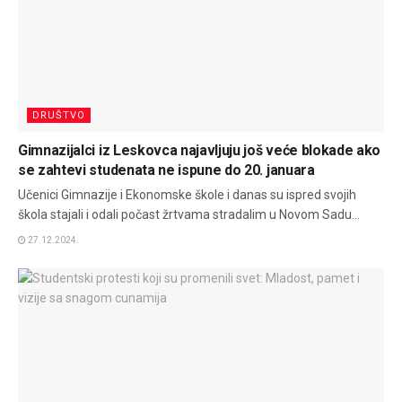
DRUŠTVO
Gimnazijalci iz Leskovca najavljuju još veće blokade ako
se zahtevi studenata ne ispune do 20. januara
Učenici Gimnazije i Ekonomske škole i danas su ispred svojih
škola stajali i odali počast žrtvama stradalim u Novom Sadu...
27.12.2024.