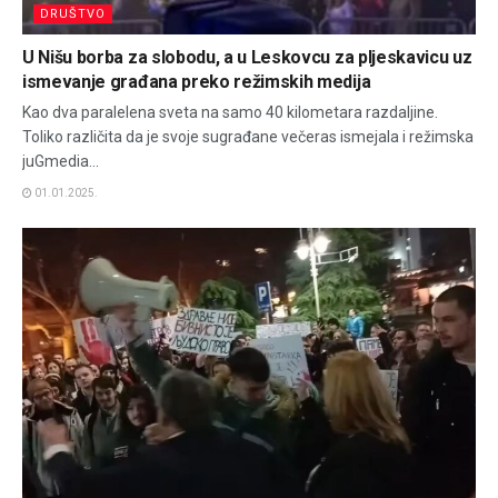
DRUŠTVO
U Nišu borba za slobodu, a u Leskovcu za pljeskavicu uz
ismevanje građana preko režimskih medija
Kao dva paralelena sveta na samo 40 kilometara razdaljine.
Toliko različita da je svoje sugrađane večeras ismejala i režimska
juGmedia...
01.01.2025.