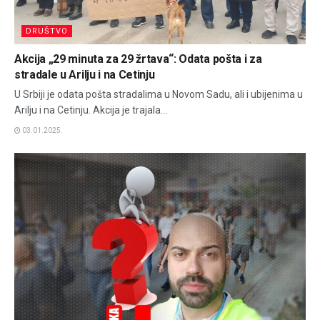
DRUŠTVO
Akcija „29 minuta za 29 žrtava“: Odata pošta i za
stradale u Arilju i na Cetinju
U Srbiji je odata pošta stradalima u Novom Sadu, ali i ubijenima u
Arilju i na Cetinju. Akcija je trajala...
03.01.2025.