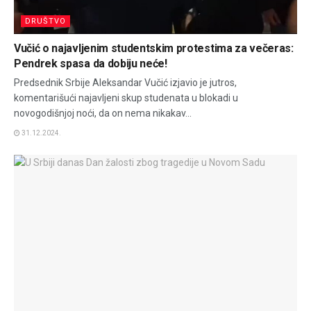
DRUŠTVO
Vučić o najavljenim studentskim protestima za večeras:
Pendrek spasa da dobiju neće!
Predsednik Srbije Aleksandar Vučić izjavio je jutros,
komentarišući najavljeni skup studenata u blokadi u
novogodišnjoj noći, da on nema nikakav...
31.12.2024.