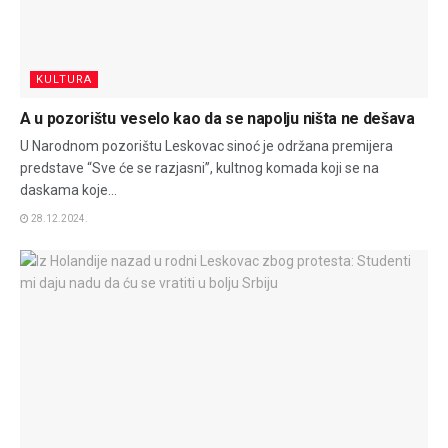
KULTURA
A u pozorištu veselo kao da se napolju ništa ne dešava
U Narodnom pozorištu Leskovac sinoć je održana premijera
predstave “Sve će se razjasni”, kultnog komada koji se na
daskama koje...
28.12.2024.