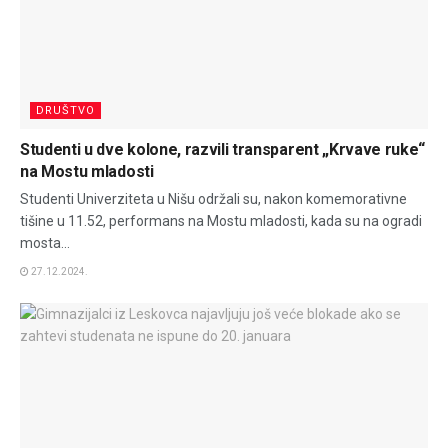
DRUŠTVO
Studenti u dve kolone, razvili transparent „Krvave ruke“
na Mostu mladosti
Studenti Univerziteta u Nišu održali su, nakon komemorativne
tišine u 11.52, performans na Mostu mladosti, kada su na ogradi
mosta...
27.12.2024.