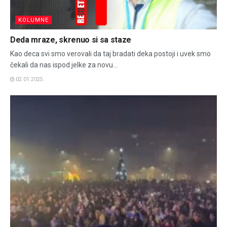
KOLUMNE
Deda mraze, skrenuo si sa staze
Kao deca svi smo verovali da taj bradati deka postoji i uvek smo
čekali da nas ispod jelke za novu...
02.01.2025.