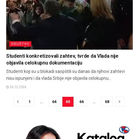
DRUŠTVO
Studenti konkretizovali zahtev, tvrde da Vlada nije
objavila celokupnu dokumentaciju
Studenti koji su u blokadi saopštili su danas da njihovi zahtevi
nisu ispunjeni i da vlada Srbije nije objavila celokupnu...
26.12.2024.
1
…
64
65
66
…
68