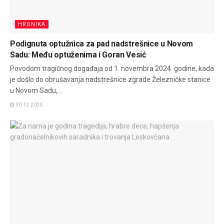
HRONIKA
Podignuta optužnica za pad nadstrešnice u Novom
Sadu: Među optuženima i Goran Vesić
Povodom tragičnog događaja od 1. novembra 2024. godine, kada
je došlo do obrušavanja nadstrešnice zgrade Železničke stanice
u Novom Sadu,...
30.12.2024.