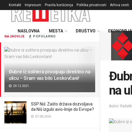
Kontakt
Impresum
Pravila korišćenja
Politika privatnosti
Arhiva vesti
NASLOVNA
MESTA
DRUŠTVO
EKONOMIJA
NAJNOVIJE
POPULARNO
Đubre iz solitera prosipaju direktno na
Đubr
ulicu – Sram vas bilo Leskovčani!
na u
20.12.2021.
SSP Niš: Zašto država dozvoljava
Autor: Rešet
da Niš izgubi avio-linije do Evrope?
07.08.2026.