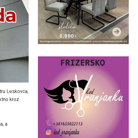
ntru Leskovca,
ektno kroz
a, a