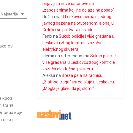
prijavljuju nove ustanove sa
„zaposlenima koji ne dolaze na posao“
Najstarije
Ružica
na
U Leskovcu nema nijednog
javnog bazena na otvorenom, a onaj u
Grdelici se pretvara u livadu
Fenix
na
Sukob policije i više građana u
Leskovcu zbog kontrole vozača
ako ovi
električnog skutera
idemo na referendum
na
Sukob policije i
više građana u Leskovcu zbog kontrole
vozača električnog skutera
Aleksa
na
Breza pala na radnicu
„Zlatnog traga“ usred oluje u Leskovcu:
„Mogla je glavu da joj slomi“
а кроз
. Са те
д ових који
а неко