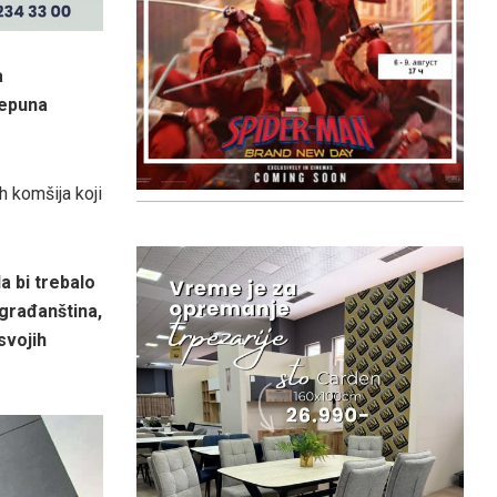
a
repuna
 komšija koji
a bi trebalo
građanština,
svojih