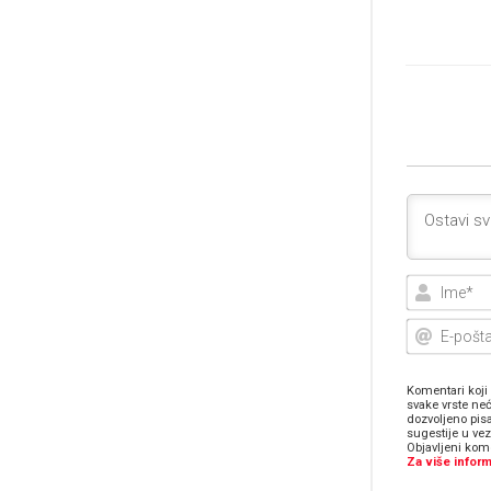
Komentari koji 
svake vrste neć
dozvoljeno pis
sugestije u ve
Objavljeni kome
Za više inform