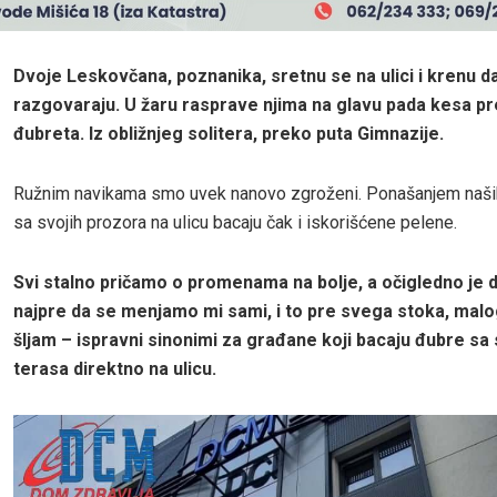
Dvoje Leskovčana, poznanika, sretnu se na ulici i krenu d
razgovaraju. U žaru rasprave njima na glavu pada kesa p
đubreta. Iz obližnjeg solitera, preko puta Gimnazije.
Ružnim navikama smo uvek nanovo zgroženi. Ponašanjem naših
sa svojih prozora na ulicu bacaju čak i iskorišćene pelene.
Svi stalno pričamo o promenama na bolje, a očigledno je d
najpre da se menjamo mi sami, i to pre svega stoka, malo
šljam – ispravni sinonimi za građane koji bacaju đubre sa 
terasa direktno na ulicu.