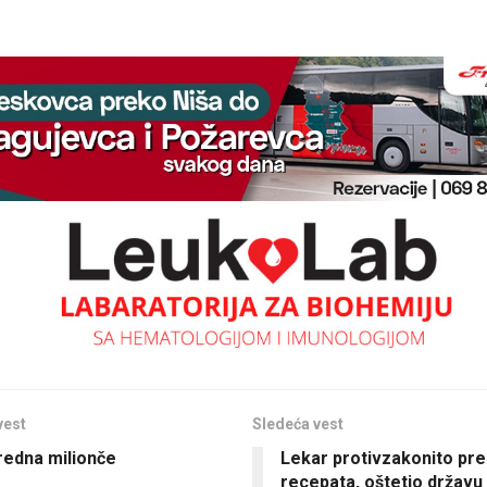
vest
Sledeća vest
redna milionče
Lekar protivzakonito pre
recepata, oštetio državu 