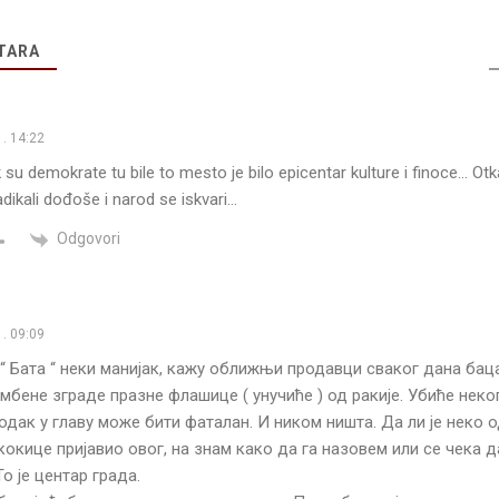
TARA
. 14:22
su demokrate tu bile to mesto je bilo epicentar kulture i finoce… Otk
adikali dođoše i narod se iskvari…
Odgovori
. 09:09
“ Бата “ неки манијак, кажу оближњи продавци сваког дана бац
мбене зграде празне флашице ( унучиће ) од ракије. Убиће неког
одак у главу може бити фаталан. И ником ништа. Да ли је неко о
 кокице пријавио овог, на знам како да га назовем или се чека д
о је центар града.