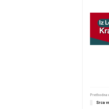
Prethodna 
Srca v