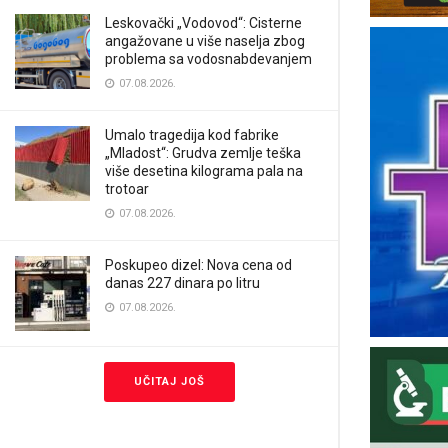
Leskovački „Vodovod“: Cisterne
angažovane u više naselja zbog
problema sa vodosnabdevanjem
07.08.2026.
Umalo tragedija kod fabrike
„Mladost“: Grudva zemlje teška
više desetina kilograma pala na
trotoar
07.08.2026.
Poskupeo dizel: Nova cena od
danas 227 dinara po litru
07.08.2026.
UČITAJ JOŠ