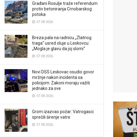
Građani Rosulje traže referendum
protiv betoniranja Crnobarskog
potoka
07.08.2026.
Breza pala na radnicu „Zlatnog
traga“ usred oluje u Leskovcu:
„Mogla je glavu da joj slomi“
07.08.2026.
Novi DSS Leskovac osudio govor
mržnje nakon incidenta sa
policijom: Zakoni moraju važiti
jednako za sve
07.08.2026.
Grom izazvao požar: Vatrogasci
sprečili širenje vatre
07.08.2026.