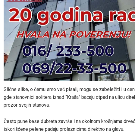
Slične slike, o čemu smo već pisali, mogu se zabeležiti i u ce
gde stanovnici solitera iznad “Kraša” bacaju otpad na ulicu dir
prozor svojih stanova.
Često pune kese đubreta završe i na okolnom krošnjama drveć
iskorišćene pelene padaju prolaznicima direktno na glavu.