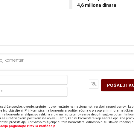
4,6 miliona dinara
Ime*
E-
pošta*
sadrže psovke, uvrede, pretnje i govor mržnje na nacionalnoj, verskoj, rasnoj osnovi, kao 
e biti objavljeni. Prilikom pisanja komentara vodite računa o pravopisnim i gramatičkim 
anje komentara isključivo velikim slovima niti promovisanje drugih sajtova putem linkov
zi sa uređivačkom politikom ne objavljujemo, kao ni komentare koji sadrže optužbe proti
ntari predstavljaju privatno mišljenje autora komentara, odnosno nisu stavovi redakcije 
acija pogledajte Pravila korišćenja.