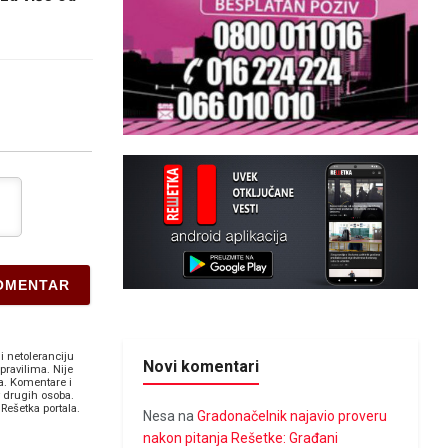
i netoleranciju
Novi komentari
pravilima. Nije
a. Komentare i
v drugih osoba.
Rešetka portala.
Nesa
na
Gradonačelnik najavio proveru
nakon pitanja Rešetke: Građani