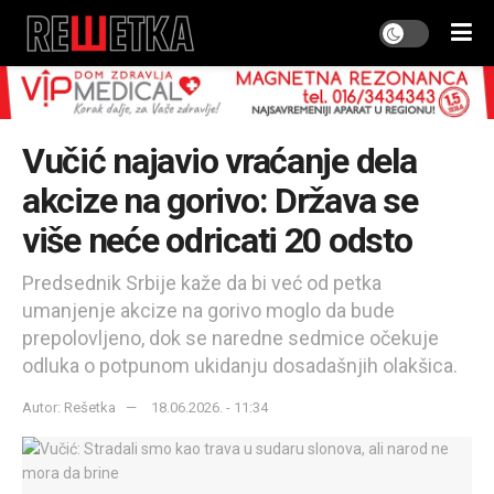
Vučić najavio vraćanje dela
akcize na gorivo: Država se
više neće odricati 20 odsto
Predsednik Srbije kaže da bi već od petka
umanjenje akcize na gorivo moglo da bude
prepolovljeno, dok se naredne sedmice očekuje
odluka o potpunom ukidanju dosadašnjih olakšica.
Autor: Rešetka
18.06.2026. - 11:34