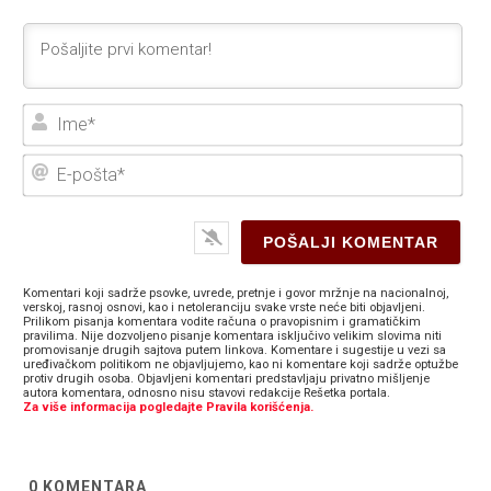
Ime
E-
poš
Komentari koji sadrže psovke, uvrede, pretnje i govor mržnje na nacionalnoj,
verskoj, rasnoj osnovi, kao i netoleranciju svake vrste neće biti objavljeni.
Prilikom pisanja komentara vodite računa o pravopisnim i gramatičkim
pravilima. Nije dozvoljeno pisanje komentara isključivo velikim slovima niti
promovisanje drugih sajtova putem linkova. Komentare i sugestije u vezi sa
uređivačkom politikom ne objavljujemo, kao ni komentare koji sadrže optužbe
protiv drugih osoba. Objavljeni komentari predstavljaju privatno mišljenje
autora komentara, odnosno nisu stavovi redakcije Rešetka portala.
Za više informacija pogledajte Pravila korišćenja.
0
KOMENTARA