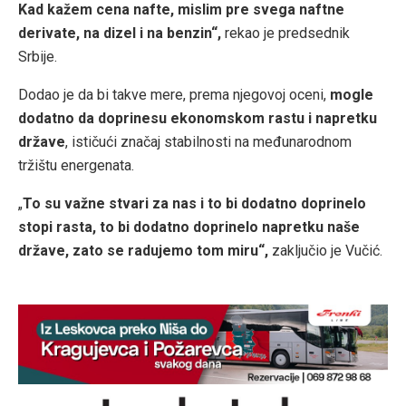
Kad kažem cena nafte, mislim pre svega naftne
derivate, na dizel i na benzin“,
rekao je predsednik
Srbije.
Dodao je da bi takve mere, prema njegovoj oceni,
mogle
dodatno da doprinesu ekonomskom rastu i napretku
države
, ističući značaj stabilnosti na međunarodnom
tržištu energenata.
„
To su važne stvari za nas i to bi dodatno doprinelo
stopi rasta, to bi dodatno doprinelo napretku naše
države, zato se radujemo tom miru“,
zaključio je Vučić.