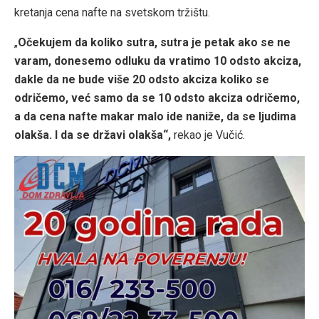
kretanja cena nafte na svetskom tržištu.
„
Očekujem da koliko sutra, sutra je petak ako se ne
varam, donesemo odluku da vratimo 10 odsto akciza,
dakle da ne bude više 20 odsto akciza koliko se
odričemo, već samo da se 10 odsto akciza odričemo,
a da cena nafte makar malo ide naniže, da se ljudima
olakša. I da se državi olakša“,
rekao je Vučić.