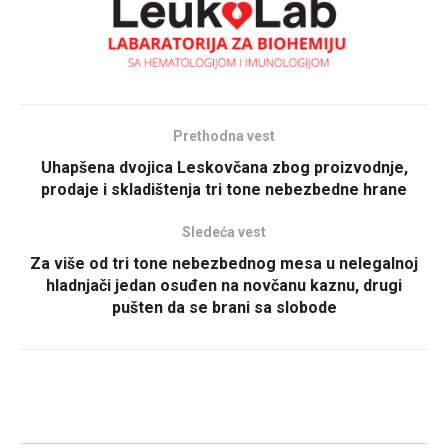
Prethodna vest
Uhapšena dvojica Leskovčana zbog proizvodnje,
prodaje i skladištenja tri tone nebezbedne hrane
Sledeća vest
Za više od tri tone nebezbednog mesa u nelegalnoj
hladnjači jedan osuđen na novčanu kaznu, drugi
pušten da se brani sa slobode