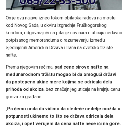
On je ovu najavu izneo tokom obilaska radova na mostu
kod Novog Sada, u okviru izgradnje Fruškogorskog
koridora, odgovarajući na pitanje novinara o uticaju nedavno
potpisanog memoranduma o razumevanju između
Sjedinjenih Američkih Država i Irana na svetsko tržište
nafte.
Prema njegovim rečima,
pad cene sirove nafte na
međunarodnom tržištu mogao bi da omogući državi
da postepeno ukine mere kojima se odricala dela
prihoda od akciza
, bez značajnijeg uticaja na krajnju cenu
goriva za građane.
„
Pa ćemo onda da vidimo da sledeće nedelje možda u
potpunosti ukinemo to što se država odricala dela
akciza, i opet verujem da cena nafte neće ići na gore.