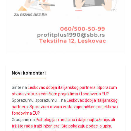
Novi komentari
Sinte
na
Leskovac dobija italijanskog partnera: Sporazum
otvara vrata zajedničkim projektima i fondovima EU?
Sporazumu, sporazumu....
na
Leskovac dobija italijanskog
partnera: Sporazum otvara vrata zajedničkim projektima i
fondovima EU?
Gradjanin
na
Psihologija i medicina i dalje najtraženije, ali
tržište rada traži inženjere: Šta pokazuju podaci o upisu