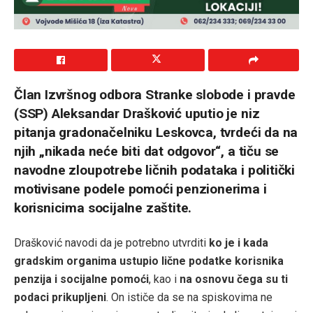
Član Izvršnog odbora Stranke slobode i pravde
(SSP) Aleksandar Drašković uputio je niz
pitanja gradonačelniku Leskovca, tvrdeći da na
njih „nikada neće biti dat odgovor“, a tiču se
navodne zloupotrebe ličnih podataka i politički
motivisane podele pomoći penzionerima i
korisnicima socijalne zaštite.
Drašković navodi da je potrebno utvrditi
ko je i kada
gradskim organima ustupio lične podatke korisnika
penzija i socijalne pomoći
, kao i
na osnovu čega su ti
podaci prikupljeni
. On ističe da se na spiskovima ne