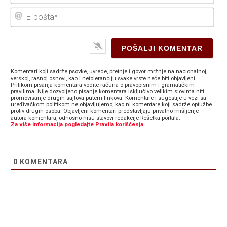
E-
poš
Komentari koji sadrže psovke, uvrede, pretnje i govor mržnje na nacionalnoj,
verskoj, rasnoj osnovi, kao i netoleranciju svake vrste neće biti objavljeni.
Prilikom pisanja komentara vodite računa o pravopisnim i gramatičkim
pravilima. Nije dozvoljeno pisanje komentara isključivo velikim slovima niti
promovisanje drugih sajtova putem linkova. Komentare i sugestije u vezi sa
uređivačkom politikom ne objavljujemo, kao ni komentare koji sadrže optužbe
protiv drugih osoba. Objavljeni komentari predstavljaju privatno mišljenje
autora komentara, odnosno nisu stavovi redakcije Rešetka portala.
Za više informacija pogledajte Pravila korišćenja.
0
KOMENTARA