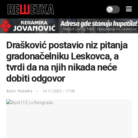
Drašković postavio niz pitanja
gradonačelniku Leskovca, a
tvrdi da na njih nikada neće
dobiti odgovor
Autor: Rešetka
14.11.2025. - 17:06