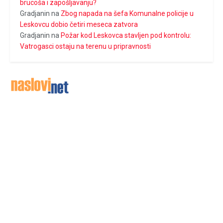
brucoša i zapošljavanju?
Gradjanin
na
Zbog napada na šefa Komunalne policije u
Leskovcu dobio četiri meseca zatvora
Gradjanin
na
Požar kod Leskovca stavljen pod kontrolu:
Vatrogasci ostaju na terenu u pripravnosti