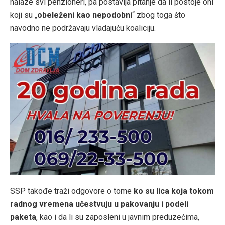
nalaze svi penzioneri, pa postavlja pitanje da li postoje oni
koji su „
obeleženi kao nepodobni
“ zbog toga što
navodno ne podržavaju vladajuću koaliciju.
SSP takođe traži odgovore o tome
ko su lica koja tokom
radnog vremena učestvuju u pakovanju i podeli
paketa
, kao i da li su zaposleni u javnim preduzećima,