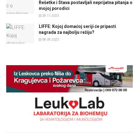
Rešetke i Stava postavljali neprijatna pitanja o
mojoj porodici
28.11.2023.
LIFFE: Kojoj domaćoj seriji će pripasti
nagrada za najbolju režiju?
08.09.2023.