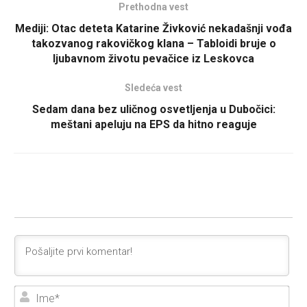
Prethodna vest
Mediji: Otac deteta Katarine Živković nekadašnji vođa
takozvanog rakovičkog klana – Tabloidi bruje o
ljubavnom životu pevačice iz Leskovca
Sledeća vest
Sedam dana bez uličnog osvetljenja u Dubočici:
meštani apeluju na EPS da hitno reaguje
Ime