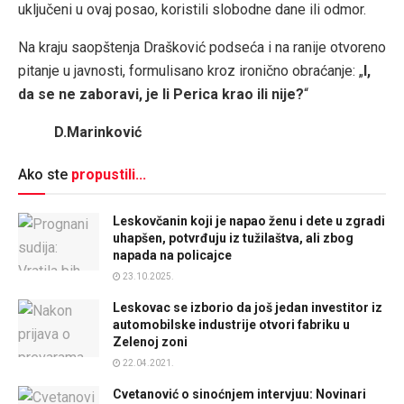
uključeni u ovaj posao, koristili slobodne dane ili odmor.
Na kraju saopštenja Drašković podseća i na ranije otvoreno
pitanje u javnosti, formulisano kroz ironično obraćanje: „
I,
da se ne zaboravi, je li Perica krao ili nije?
“
D.Marinković
Ako ste
propustili...
Leskovčanin koji je napao ženu i dete u zgradi
uhapšen, potvrđuju iz tužilaštva, ali zbog
napada na policajce
23.10.2025.
Leskovac se izborio da još jedan investitor iz
automobilske industrije otvori fabriku u
Zelenoj zoni
22.04.2021.
Cvetanović o sinoćnjem intervjuu: Novinari