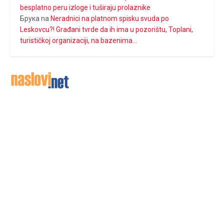
besplatno peru izloge i tuširaju prolaznike
Брука
na
Neradnici na platnom spisku svuda po
Leskovcu?! Građani tvrde da ih ima u pozorištu, Toplani,
turističkoj organizaciji, na bazenima…