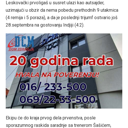
Leskovački prvoligaš u susret ulazi kao autsajder,
uzimajući u obzir da nema pobedu prethodnih 9 utakmica
(4 remija i 5 poraza), a da je poslednji trijumf ostvario još
28.septembra na gostovanju Indjiji (4:2).
Ekipu će do kraja prvog dela prvenstva, posle
sporazumnog raskida saradnje sa trenerom Šašićem,