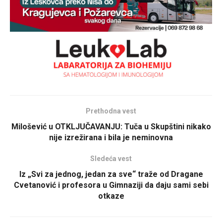
Prethodna vest
Milošević u OTKLJUČAVANJU: Tuča u Skupštini nikako
nije izrežirana i bila je neminovna
Sledeća vest
Iz „Svi za jednog, jedan za sve“ traže od Dragane
Cvetanović i profesora u Gimnaziji da daju sami sebi
otkaze