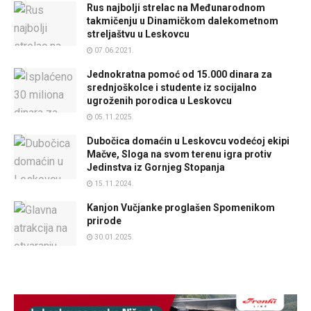
Rus najbolji strelac na Međunarodnom
takmičenju u Dinamičkom dalekometnom
streljaštvu u Leskovcu
07.06.2021.
Jednokratna pomoć od 15.000 dinara za
srednjoškolce i studente iz socijalno
ugroženih porodica u Leskovcu
05.11.2025.
Dubočica domaćin u Leskovcu vodećoj ekipi
Mačve, Sloga na svom terenu igra protiv
Jedinstva iz Gornjeg Stopanja
15.11.2024.
Kanjon Vučjanke proglašen Spomenikom
prirode
30.01.2025.