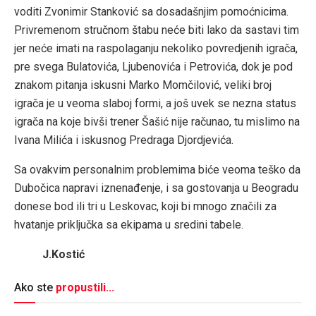
voditi Zvonimir Stanković sa dosadašnjim pomoćnicima.
Privremenom stručnom štabu neće biti lako da sastavi tim
jer neće imati na raspolaganju nekoliko povredjenih igrača,
pre svega Bulatovića, Ljubenovića i Petrovića, dok je pod
znakom pitanja iskusni Marko Momčilović, veliki broj
igrača je u veoma slaboj formi, a još uvek se nezna status
igrača na koje bivši trener Šašić nije računao, tu mislimo na
Ivana Milića i iskusnog Predraga Djordjevića.
Sa ovakvim personalnim problemima biće veoma teško da
Dubočica napravi iznenađenje, i sa gostovanja u Beogradu
donese bod ili tri u Leskovac, koji bi mnogo značili za
hvatanje priključka sa ekipama u sredini tabele.
J.Kostić
Ako ste
propustili...