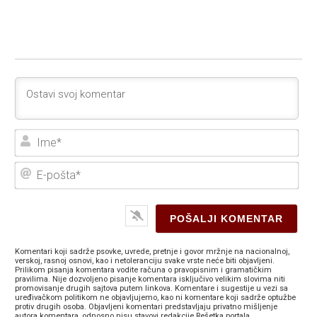
Ime
E-
poš
Komentari koji sadrže psovke, uvrede, pretnje i govor mržnje na nacionalnoj,
verskoj, rasnoj osnovi, kao i netoleranciju svake vrste neće biti objavljeni.
Prilikom pisanja komentara vodite računa o pravopisnim i gramatičkim
pravilima. Nije dozvoljeno pisanje komentara isključivo velikim slovima niti
promovisanje drugih sajtova putem linkova. Komentare i sugestije u vezi sa
uređivačkom politikom ne objavljujemo, kao ni komentare koji sadrže optužbe
protiv drugih osoba. Objavljeni komentari predstavljaju privatno mišljenje
autora komentara, odnosno nisu stavovi redakcije Rešetka portala.