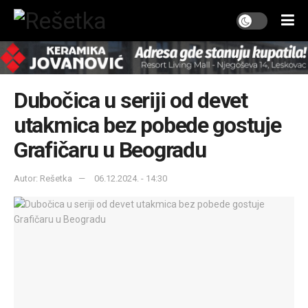
Dubočica u seriji od devet
utakmica bez pobede gostuje
Grafičaru u Beogradu
Autor: Rešetka
06.12.2024. - 14:30