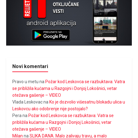
Novi komentari
Pravo u metu
na
Požar kod Leskovca se razbuktava: Vatra
se približila kućama u Razgojni i Donjoj Lokošnici, vetar
otežava gašenje – VIDEO
Vlada Leskovac
na
Ko je dozvolio višesatnu blokadu ulica u
Leskovcu ako odobrenje nije postojalo?
Pera
na
Požar kod Leskovca se razbuktava: Vatra se
približila kućama u Razgojni i Donjoj Lokošnici, vetar
otežava gašenje – VIDEO
Milan
na
SLIKA DANA: Malo zalivaju travu, a malo