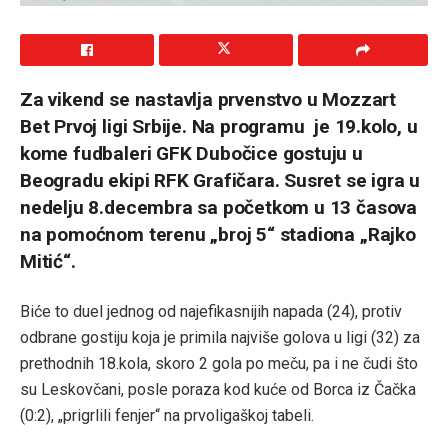
Za vikend se nastavlja prvenstvo u Mozzart
Bet Prvoj ligi Srbije. Na programu je 19.kolo, u
kome fudbaleri GFK Dubočice gostuju u
Beogradu ekipi RFK Grafičara. Susret se igra u
nedelju 8.decembra sa početkom u 13 časova
na pomoćnom terenu „broj 5“ stadiona „Rajko
Mitić“.
Biće to duel jednog od najefikasnijih napada (24), protiv
odbrane gostiju koja je primila najviše golova u ligi (32) za
prethodnih 18.kola, skoro 2 gola po meču, pa i ne čudi što
su Leskovčani, posle poraza kod kuće od Borca iz Čačka
(0:2), „prigrlili fenjer“ na prvoligaškoj tabeli.