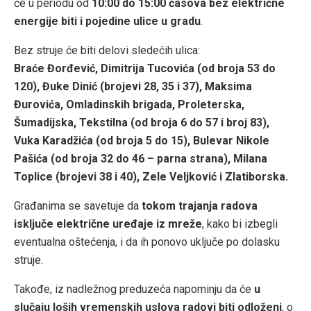
će u periodu od
10:00 do 15:00 časova bez električne
energije biti i pojedine ulice u gradu
.
Bez struje će biti delovi sledećih ulica:
Braće Đorđević, Dimitrija Tucovića (od broja 53 do
120), Đuke Dinić (brojevi 28, 35 i 37), Maksima
Đurovića, Omladinskih brigada, Proleterska,
Šumadijska, Tekstilna (od broja 6 do 57 i broj 83),
Vuka Karadžića (od broja 5 do 15), Bulevar Nikole
Pašića (od broja 32 do 46 – parna strana), Milana
Toplice (brojevi 38 i 40), Zele Veljković i Zlatiborska.
Građanima se savetuje da
tokom trajanja radova
isključe električne uređaje iz mreže
, kako bi izbegli
eventualna oštećenja, i da ih ponovo uključe po dolasku
struje.
Takođe, iz nadležnog preduzeća napominju da će
u
slučaju loših vremenskih uslova radovi biti odloženi
, o