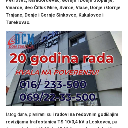
Petrovac, Karađorđevac, Gornje i Donje Stopanje,
Vinarce, deo Čifluk Mire, Svirce, Vlase, Donje i Gornje
Trnjane, Donje i Gornje Sinkovce, Kukulovce i
Turekovac.
Istog dana, planirani su i
radovi na redovnim godišnjim
revizijama trafostanica TS 10/0,4 kV u Leskovcu
, pa