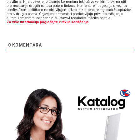
pravilima. Nije dozvoljeno pisanje komentara isključivo velikim slovima niti
promovisanje drugih sajtova putem linkova. Komentare i sugestije u vezi sa
uređivačkom politikom ne objavljujemo, kao ni komentare koji sadrže optužbe
protiv drugih osoba. Objavljeni komentari predstavljaju privatno mišljenje
autora komentara, odnosno nisu stavovi redakcije Rešetka portala.
Za više informacija pogledajte Pravila korišćenja.
0
KOMENTARA