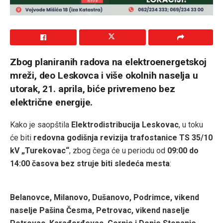
Zbog planiranih radova na elektroenergetskoj
mreži, deo Leskovca i više okolnih naselja u
utorak, 21. aprila, biće privremeno bez
električne energije.
Kako je saopštila
Elektrodistribucija Leskovac
, u toku
će biti
redovna godišnja revizija trafostanice TS 35/10
kV „Turekovac“
, zbog čega će u periodu od
09:00 do
14:00 časova bez struje biti sledeća mesta
:
Belanovce, Milanovo, Dušanovo, Podrimce, vikend
naselje Pašina Česma, Petrovac, vikend naselje