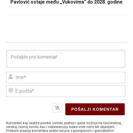
Pavlović ostaje među „Vukovima“ do 2028. godine
Ime
E-
poš
Komentari koji sadrže psovke, uvrede, pretnje i govor mržnje na nacionalnoj,
verskoj, rasnoj osnovi, kao i netoleranciju svake vrste neće biti objavljeni.
Prilikom pisanja komentara vodite računa o pravopisnim i gramatičkim