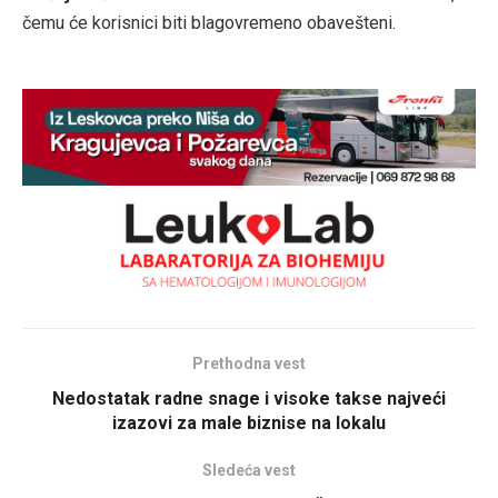
čemu će korisnici biti blagovremeno obavešteni.
Prethodna vest
Nedostatak radne snage i visoke takse najveći
izazovi za male biznise na lokalu
Sledeća vest