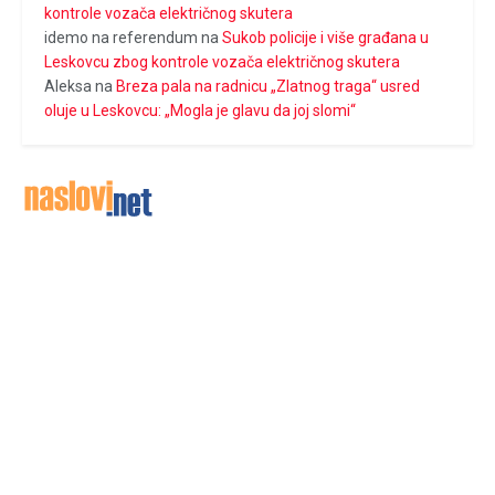
kontrole vozača električnog skutera
idemo na referendum
na
Sukob policije i više građana u
Leskovcu zbog kontrole vozača električnog skutera
Aleksa
na
Breza pala na radnicu „Zlatnog traga“ usred
oluje u Leskovcu: „Mogla je glavu da joj slomi“