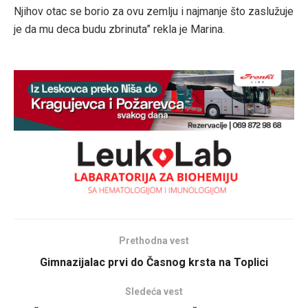
Njihov otac se borio za ovu zemlju i najmanje što zaslužuje
je da mu deca budu zbrinuta” rekla je Marina.
Prethodna vest
Gimnazijalac prvi do Časnog krsta na Toplici
Sledeća vest