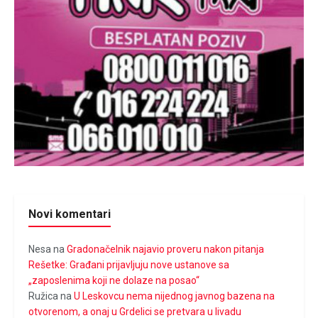
Novi komentari
Nesa
na
Gradonačelnik najavio proveru nakon pitanja
Rešetke: Građani prijavljuju nove ustanove sa
„zaposlenima koji ne dolaze na posao“
Ružica
na
U Leskovcu nema nijednog javnog bazena na
otvorenom, a onaj u Grdelici se pretvara u livadu