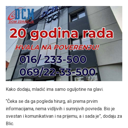
Kako dodaju, mladić ima samo oguljotine na glavi.
“Čeka se da ga pogleda hirurg, ali prema prvim
informacijama, nema vidljivih i sumnjivih povreda. Bio je
svestan i komunikativan i na prijemu, a i sada je”, dodaju za
Blic.