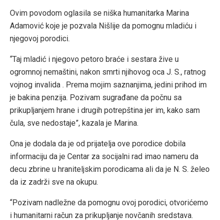
Ovim povodom oglasila se niška humanitarka Marina
Adamović koje je pozvala Nišlije da pomognu mladiću i
njegovoj porodici.
“Taj mladić i njegovo petoro braće i sestara žive u
ogromnoj nemaštini, nakon smrti njihovog oca J. S., ratnog
vojnog invalida . Prema mojim saznanjima, jedini prihod im
je bakina penzija. Pozivam sugrađane da počnu sa
prikupljanjem hrane i drugih potrepština jer im, kako sam
čula, sve nedostaje”, kazala je Marina.
Ona je dodala da je od prijatelja ove porodice dobila
informaciju da je Centar za socijalni rad imao nameru da
decu zbrine u hraniteljskim porodicama ali da je N. S. želeo
da iz zadrži sve na okupu.
“Pozivam nadležne da pomognu ovoj porodici, otvorićemo
i humanitarni račun za prikupljanje novčanih sredstava.