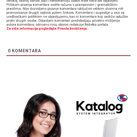
verskoj, rasnoj osnovi, kao i netoleranciju svake vrste neće biti objavljeni.
Prilikom pisanja komentara vodite računa o pravopisnim i gramatičkim
pravilima. Nije dozvoljeno pisanje komentara isključivo velikim slovima niti
promovisanje drugih sajtova putem linkova. Komentare i sugestije u vezi sa
uređivačkom politikom ne objavljujemo, kao ni komentare koji sadrže optužbe
protiv drugih osoba. Objavljeni komentari predstavljaju privatno mišljenje
autora komentara, odnosno nisu stavovi redakcije Rešetka portala.
Za više informacija pogledajte Pravila korišćenja.
0
KOMENTARA