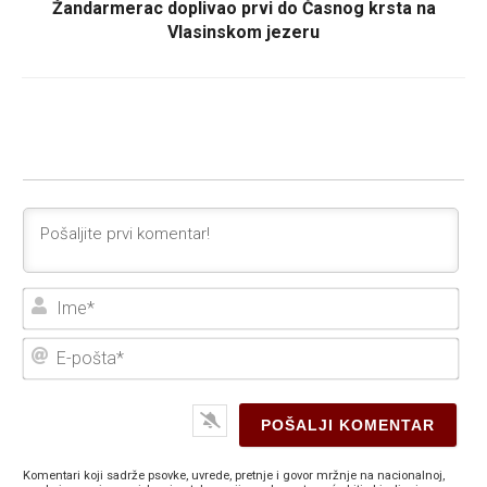
Žandarmerac doplivao prvi do Časnog krsta na
Vlasinskom jezeru
Ime
E-
poš
Komentari koji sadrže psovke, uvrede, pretnje i govor mržnje na nacionalnoj,