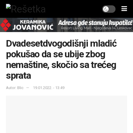
Dvadesetdvogodišnji mladić
pokušao da se ubije zbog
nemaštine, skočio sa trećeg
sprata
Autor: Blic
19.01.2022. - 13:49