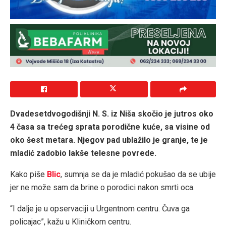
Dvadesetdvogodišnji N. S. iz Niša skočio je jutros oko
4 časa sa trećeg sprata porodične kuće, sa visine od
oko šest metara. Njegov pad ublažilo je granje, te je
mladić zadobio lakše telesne povrede.
Kako piše
Blic
, sumnja se da je mladić pokušao da se ubije
jer ne može sam da brine o porodici nakon smrti oca.
“I dalje je u opservaciji u Urgentnom centru. Čuva ga
policajac”, kažu u Kliničkom centru.