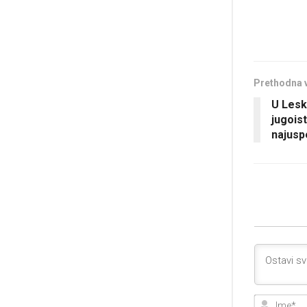
Prethodna 
U Lesk
jugois
najuspe