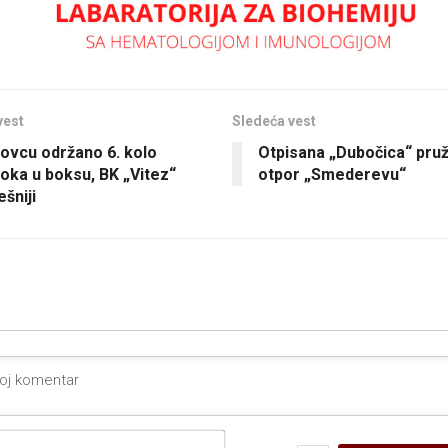
vest
Sledeća vest
ovcu održano 6. kolo
Otpisana „Dubočica“ pruži
toka u boksu, BK „Vitez“
otpor „Smederevu“
šniji
Ime*