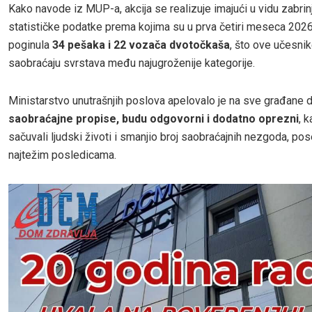
Kako navode iz MUP-a, akcija se realizuje imajući u vidu zabrin
statističke podatke prema kojima su u prva četiri meseca 2026
poginula
34 pešaka i 22 vozača dvotočkaša
, što ove učesnik
saobraćaju svrstava među najugroženije kategorije.
Ministarstvo unutrašnjih poslova apelovalo je na sve građane 
saobraćajne propise, budu odgovorni i dodatno oprezni
, 
sačuvali ljudski životi i smanjio broj saobraćajnih nezgoda, po
najtežim posledicama.