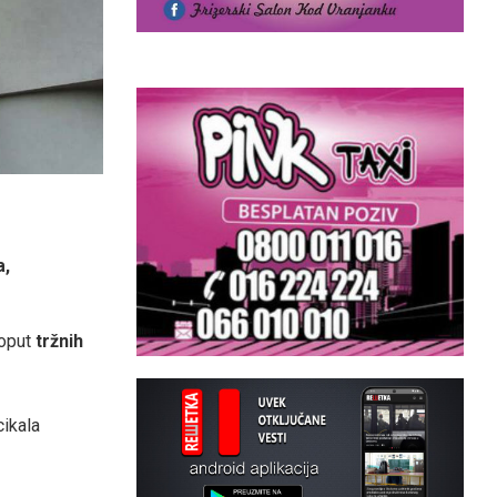
a,
poput
tržnih
cikala