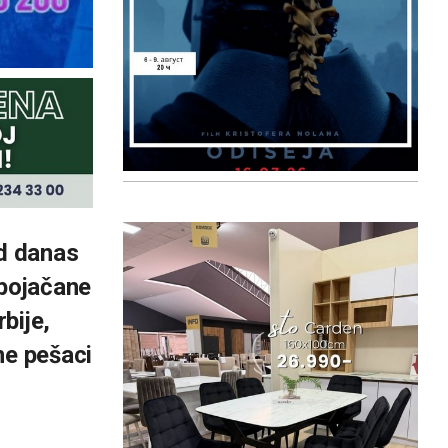
od danas
 pojačane
bije,
ne pešaci