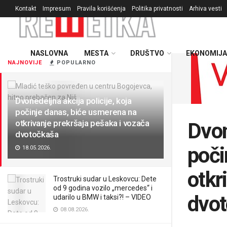
Kontakt
Impresum
Pravila korišćenja
Politika privatnosti
Arhiva vesti
NASLOVNA
MESTA
DRUŠTVO
EKONOMIJA
NAJNOVIJE
POPULARNO
Dvonedeljna akcija policije, koja
počinje danas, biće usmerena na
otkrivanje prekršaja pešaka i vozača
Dvon
dvotočkaša
poči
18.05.2026.
otkr
Trostruki sudar u Leskovcu: Dete
od 9 godina vozilo „mercedes“ i
dvo
udarilo u BMW i taksi?! – VIDEO
08.08.2026.