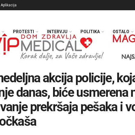
Aplikacija
PROTESTI
INTERVJU
POLITIKA
OSTALO
edeljna akcija policije, koj
nje danas, biće usmerena 
ivanje prekršaja pešaka i 
točkaša