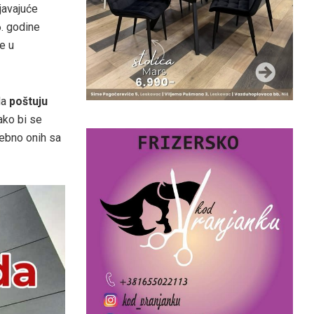
javajuće
. godine
e u
da
poštuju
kako bi se
sebno onih sa