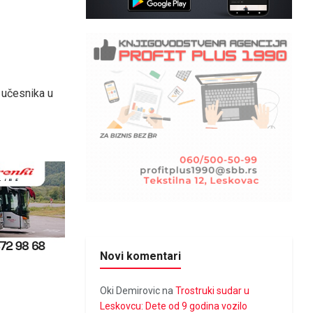
 učesnika u
Novi komentari
Oki Demirovic
na
Trostruki sudar u
Leskovcu: Dete od 9 godina vozilo