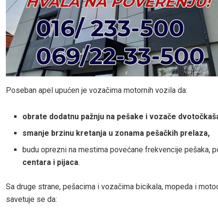
Poseban apel upućen je vozačima motornih vozila da:
obrate dodatnu pažnju na pešake i vozače dvotočkaš
smanje brzinu kretanja u zonama pešačkih prelaza,
budu oprezni na mestima povećane frekvencije pešaka, 
centara i pijaca
.
Sa druge strane, pešacima i vozačima bicikala, mopeda i moto
savetuje se da: