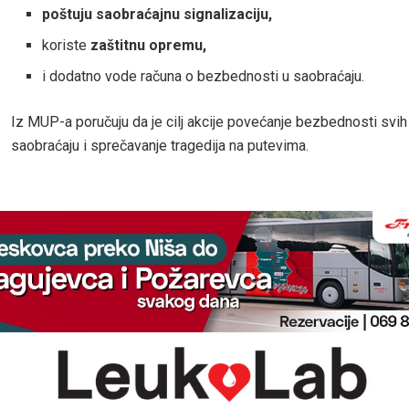
poštuju saobraćajnu signalizaciju,
koriste
zaštitnu opremu,
i dodatno vode računa o bezbednosti u saobraćaju.
Iz MUP-a poručuju da je cilj akcije povećanje bezbednosti svih
saobraćaju i sprečavanje tragedija na putevima.