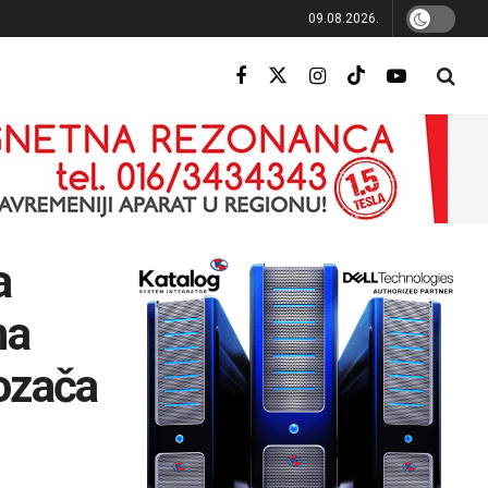
09.08.2026.
a
na
vozača