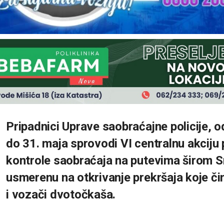
Pripadnici Uprave saobraćajne policije, 
do 31. maja sprovodi VI centralnu akciju
kontrole saobraćaja na putevima širom Sr
usmerenu na otkrivanje prekršaja koje či
i vozači dvotočkaša.