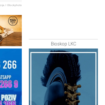
acija / iStockphoto
Bioskop LKC