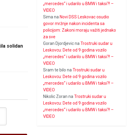
„mercedes“ i udarilo u BMW i taksi?! –
VIDEO
Sima
na
Novi DSS Leskovac osudio
govor mržnje nakon incidenta sa
policijom: Zakoni moraju važiti jednako
za sve
Goran Djordjevic
na
Trostruki sudar u
la solidan
Leskovcu: Dete od 9 godina vozilo
„mercedes“ i udarilo u BMW i taksi?! –
VIDEO
Sram te bilo
na
Trostruki sudar u
Leskovcu: Dete od 9 godina vozilo
„mercedes“ i udarilo u BMW i taksi?! –
VIDEO
Nikolic Zoran
na
Trostruki sudar u
Leskovcu: Dete od 9 godina vozilo
„mercedes“ i udarilo u BMW i taksi?! –
VIDEO