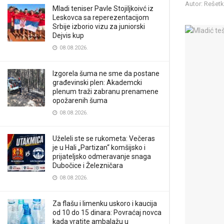
Autor: Rešet
Mladi teniser Pavle Stojiljkoivć iz
Leskovca sa reperezentacijom
Srbije izborio vizu za juniorski
Dejvis kup
08.08.2026.
Izgorela šuma ne sme da postane
građevinski plen: Akademcki
plenum traži zabranu prenamene
opožarenih šuma
08.08.2026.
Uželeli ste se rukometa: Večeras
je u Hali „Partizan“ komšijsko i
prijateljsko odmeravanje snaga
Dubočice i Železničara
08.08.2026.
Za flašu i limenku uskoro i kaucija
od 10 do 15 dinara: Povraćaj novca
kada vratite ambalažu u