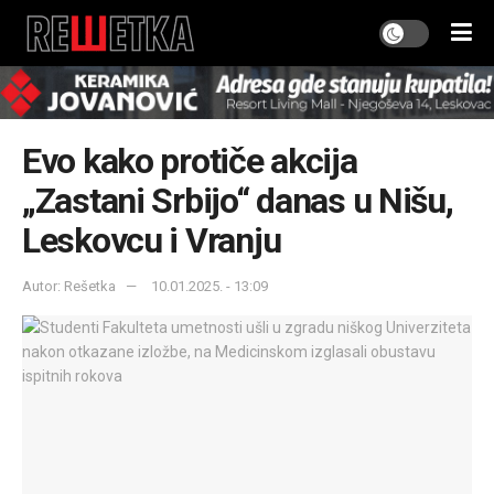
Evo kako protiče akcija
„Zastani Srbijo“ danas u Nišu,
Leskovcu i Vranju
Autor: Rešetka
10.01.2025. - 13:09