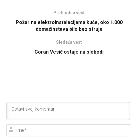
Prethodna vest
Požar na elektroinstalacijama kuće, oko 1.000
domaćinstava bilo bez struje
Sledeća vest
Goran Vesić ostaje na slobodi
Ime