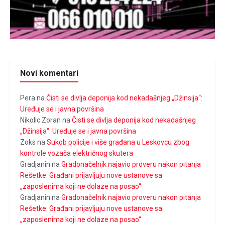
Novi komentari
Pera
na
Čisti se divlja deponija kod nekadašnjeg „Džinsija“:
Uređuje se i javna površina
Nikolic Zoran
na
Čisti se divlja deponija kod nekadašnjeg
„Džinsija“: Uređuje se i javna površina
Zoks
na
Sukob policije i više građana u Leskovcu zbog
kontrole vozača električnog skutera
Gradjanin
na
Gradonačelnik najavio proveru nakon pitanja
Rešetke: Građani prijavljuju nove ustanove sa
„zaposlenima koji ne dolaze na posao“
Gradjanin
na
Gradonačelnik najavio proveru nakon pitanja
Rešetke: Građani prijavljuju nove ustanove sa
„zaposlenima koji ne dolaze na posao“