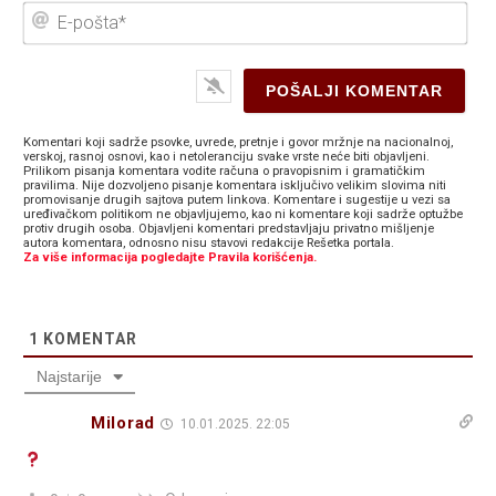
E-
poš
Komentari koji sadrže psovke, uvrede, pretnje i govor mržnje na nacionalnoj,
verskoj, rasnoj osnovi, kao i netoleranciju svake vrste neće biti objavljeni.
Prilikom pisanja komentara vodite računa o pravopisnim i gramatičkim
pravilima. Nije dozvoljeno pisanje komentara isključivo velikim slovima niti
promovisanje drugih sajtova putem linkova. Komentare i sugestije u vezi sa
uređivačkom politikom ne objavljujemo, kao ni komentare koji sadrže optužbe
protiv drugih osoba. Objavljeni komentari predstavljaju privatno mišljenje
autora komentara, odnosno nisu stavovi redakcije Rešetka portala.
Za više informacija pogledajte Pravila korišćenja.
1
KOMENTAR
Najstarije
Milorad
10.01.2025. 22:05