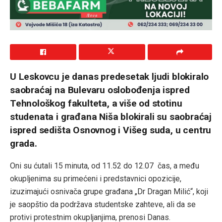
U Leskovcu je danas predesetak ljudi blokiralo
saobraćaj na Bulevaru oslobođenja ispred
Tehnološkog fakulteta, a više od stotinu
studenata i građana Niša blokirali su saobraćaj
ispred sedišta Osnovnog i Višeg suda, u centru
grada.
Oni su ćutali 15 minuta, od 11.52 do 12.07 čas, a među
okupljenima su primećeni i predstavnici opozicije,
izuzimajući osnivača grupe građana „Dr Dragan Milić“, koji
je saopštio da podržava studentske zahteve, ali da se
protivi protestnim okupljanjima, prenosi Danas.