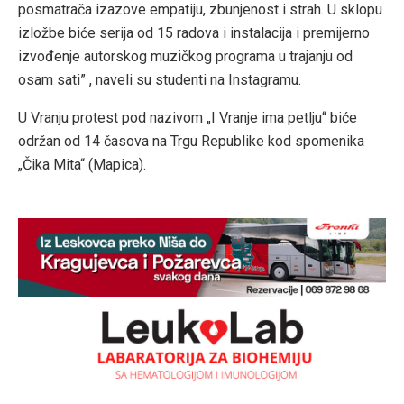
posmatrača izazove empatiju, zbunjenost i strah. U sklopu
izložbe biće serija od 15 radova i instalacija i premijerno
izvođenje autorskog muzičkog programa u trajanju od
osam sati” , naveli su studenti na Instagramu.
U Vranju protest pod nazivom „I Vranje ima petlju“ biće
održan od 14 časova na Trgu Republike kod spomenika
„Čika Mita“ (Mapica).