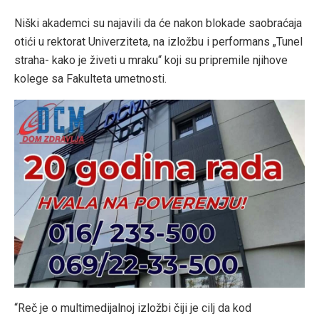
Niški akademci su najavili da će nakon blokade saobraćaja
otići u rektorat Univerziteta, na izložbu i performans „Tunel
straha- kako je živeti u mraku“ koji su pripremile njihove
kolege sa Fakulteta umetnosti.
“Reč je o multimedijalnoj izložbi čiji je cilj da kod